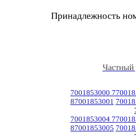
Принадлежность но
Частный 
7001853000 770018
87001853001
70018
7001853004 770018
87001853005
70018