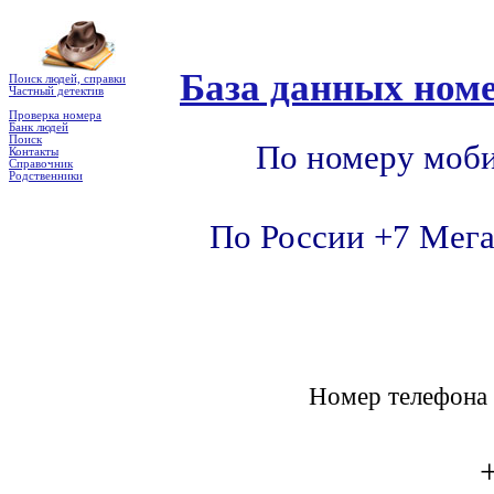
База данных номе
Поиск людей, справки
Частный детектив
Проверка номера
Банк людей
Поиск
По номеру моби
Контакты
Справочник
Родственники
По России +7 Мега
Номер телефон