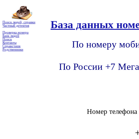
База данных номе
Поиск людей, справки
Частный детектив
Проверка номера
Банк людей
Поиск
По номеру моби
Контакты
Справочник
Родственники
По России +7 Мега
Номер телефон