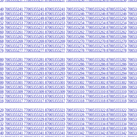
40
7005355241 77005355241 87005355241
7005355242 77005355242 87005355242
70053
44
7005355245 77005355245 87005355245
7005355246 77005355246 87005355246
70053
48
7005355249 77005355249 87005355249
7005355250 77005355250 87005355250
70053
52
7005355253 77005355253 87005355253
7005355254 77005355254 87005355254
70053
56
7005355257 77005355257 87005355257
7005355258 77005355258 87005355258
70053
60
7005355261 77005355261 87005355261
7005355262 77005355262 87005355262
70053
64
7005355265 77005355265 87005355265
7005355266 77005355266 87005355266
70053
68
7005355269 77005355269 87005355269
7005355270 77005355270 87005355270
70053
72
7005355273 77005355273 87005355273
7005355274 77005355274 87005355274
70053
76
7005355277 77005355277 87005355277
7005355278 77005355278 87005355278
70053
80
7005355281 77005355281 87005355281
7005355282 77005355282 87005355282
70053
84
7005355285 77005355285 87005355285
7005355286 77005355286 87005355286
70053
88
7005355289 77005355289 87005355289
7005355290 77005355290 87005355290
70053
92
7005355293 77005355293 87005355293
7005355294 77005355294 87005355294
70053
96
7005355297 77005355297 87005355297
7005355298 77005355298 87005355298
70053
00
7005355301 77005355301 87005355301
7005355302 77005355302 87005355302
70053
04
7005355305 77005355305 87005355305
7005355306 77005355306 87005355306
70053
08
7005355309 77005355309 87005355309
7005355310 77005355310 87005355310
70053
12
7005355313 77005355313 87005355313
7005355314 77005355314 87005355314
70053
16
7005355317 77005355317 87005355317
7005355318 77005355318 87005355318
70053
20
7005355321 77005355321 87005355321
7005355322 77005355322 87005355322
70053
24
7005355325 77005355325 87005355325
7005355326 77005355326 87005355326
70053
28
7005355329 77005355329 87005355329
7005355330 77005355330 87005355330
70053
32
7005355333 77005355333 87005355333
7005355334 77005355334 87005355334
70053
36
7005355337 77005355337 87005355337
7005355338 77005355338 87005355338
70053
40
7005355341 77005355341 87005355341
7005355342 77005355342 87005355342
70053