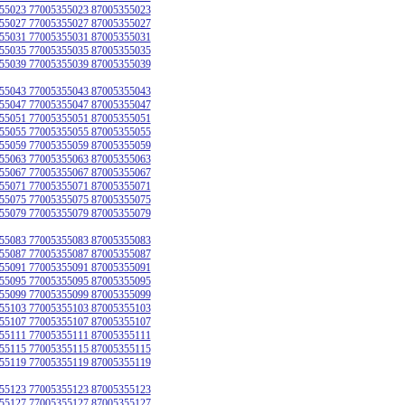
55023 77005355023 87005355023
55027 77005355027 87005355027
55031 77005355031 87005355031
55035 77005355035 87005355035
55039 77005355039 87005355039
55043 77005355043 87005355043
55047 77005355047 87005355047
55051 77005355051 87005355051
55055 77005355055 87005355055
55059 77005355059 87005355059
55063 77005355063 87005355063
55067 77005355067 87005355067
55071 77005355071 87005355071
55075 77005355075 87005355075
55079 77005355079 87005355079
55083 77005355083 87005355083
55087 77005355087 87005355087
55091 77005355091 87005355091
55095 77005355095 87005355095
55099 77005355099 87005355099
55103 77005355103 87005355103
55107 77005355107 87005355107
55111 77005355111 87005355111
55115 77005355115 87005355115
55119 77005355119 87005355119
55123 77005355123 87005355123
55127 77005355127 87005355127