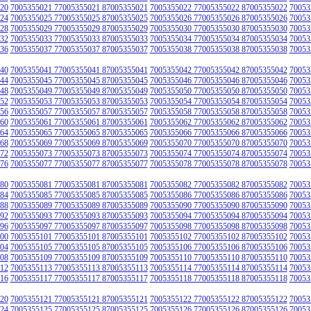
20
7005355021 77005355021 87005355021
7005355022 77005355022 87005355022
70053
24
7005355025 77005355025 87005355025
7005355026 77005355026 87005355026
70053
28
7005355029 77005355029 87005355029
7005355030 77005355030 87005355030
70053
32
7005355033 77005355033 87005355033
7005355034 77005355034 87005355034
70053
36
7005355037 77005355037 87005355037
7005355038 77005355038 87005355038
70053
40
7005355041 77005355041 87005355041
7005355042 77005355042 87005355042
70053
44
7005355045 77005355045 87005355045
7005355046 77005355046 87005355046
70053
48
7005355049 77005355049 87005355049
7005355050 77005355050 87005355050
70053
52
7005355053 77005355053 87005355053
7005355054 77005355054 87005355054
70053
56
7005355057 77005355057 87005355057
7005355058 77005355058 87005355058
70053
60
7005355061 77005355061 87005355061
7005355062 77005355062 87005355062
70053
64
7005355065 77005355065 87005355065
7005355066 77005355066 87005355066
70053
68
7005355069 77005355069 87005355069
7005355070 77005355070 87005355070
70053
72
7005355073 77005355073 87005355073
7005355074 77005355074 87005355074
70053
76
7005355077 77005355077 87005355077
7005355078 77005355078 87005355078
70053
80
7005355081 77005355081 87005355081
7005355082 77005355082 87005355082
70053
84
7005355085 77005355085 87005355085
7005355086 77005355086 87005355086
70053
88
7005355089 77005355089 87005355089
7005355090 77005355090 87005355090
70053
92
7005355093 77005355093 87005355093
7005355094 77005355094 87005355094
70053
96
7005355097 77005355097 87005355097
7005355098 77005355098 87005355098
70053
00
7005355101 77005355101 87005355101
7005355102 77005355102 87005355102
70053
04
7005355105 77005355105 87005355105
7005355106 77005355106 87005355106
70053
08
7005355109 77005355109 87005355109
7005355110 77005355110 87005355110
70053
12
7005355113 77005355113 87005355113
7005355114 77005355114 87005355114
70053
16
7005355117 77005355117 87005355117
7005355118 77005355118 87005355118
70053
20
7005355121 77005355121 87005355121
7005355122 77005355122 87005355122
70053
24
7005355125 77005355125 87005355125
7005355126 77005355126 87005355126
70053