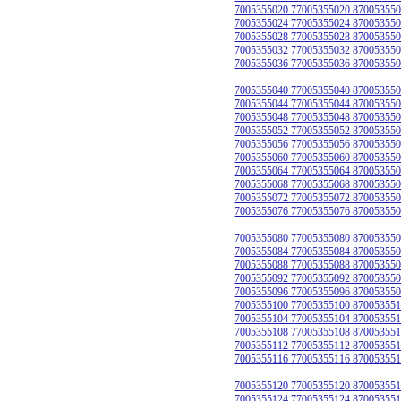
7005355020 77005355020 870053550
7005355024 77005355024 870053550
7005355028 77005355028 870053550
7005355032 77005355032 870053550
7005355036 77005355036 870053550
7005355040 77005355040 870053550
7005355044 77005355044 870053550
7005355048 77005355048 870053550
7005355052 77005355052 870053550
7005355056 77005355056 870053550
7005355060 77005355060 870053550
7005355064 77005355064 870053550
7005355068 77005355068 870053550
7005355072 77005355072 870053550
7005355076 77005355076 870053550
7005355080 77005355080 870053550
7005355084 77005355084 870053550
7005355088 77005355088 870053550
7005355092 77005355092 870053550
7005355096 77005355096 870053550
7005355100 77005355100 870053551
7005355104 77005355104 870053551
7005355108 77005355108 870053551
7005355112 77005355112 870053551
7005355116 77005355116 870053551
7005355120 77005355120 870053551
7005355124 77005355124 870053551