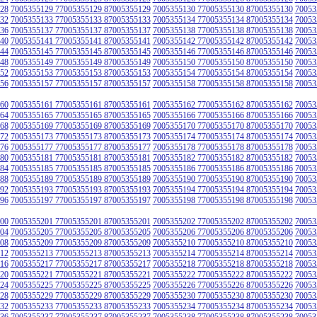
28
7005355129 77005355129 87005355129
7005355130 77005355130 87005355130
70053
32
7005355133 77005355133 87005355133
7005355134 77005355134 87005355134
70053
36
7005355137 77005355137 87005355137
7005355138 77005355138 87005355138
70053
40
7005355141 77005355141 87005355141
7005355142 77005355142 87005355142
70053
44
7005355145 77005355145 87005355145
7005355146 77005355146 87005355146
70053
48
7005355149 77005355149 87005355149
7005355150 77005355150 87005355150
70053
52
7005355153 77005355153 87005355153
7005355154 77005355154 87005355154
70053
56
7005355157 77005355157 87005355157
7005355158 77005355158 87005355158
70053
60
7005355161 77005355161 87005355161
7005355162 77005355162 87005355162
70053
64
7005355165 77005355165 87005355165
7005355166 77005355166 87005355166
70053
68
7005355169 77005355169 87005355169
7005355170 77005355170 87005355170
70053
72
7005355173 77005355173 87005355173
7005355174 77005355174 87005355174
70053
76
7005355177 77005355177 87005355177
7005355178 77005355178 87005355178
70053
80
7005355181 77005355181 87005355181
7005355182 77005355182 87005355182
70053
84
7005355185 77005355185 87005355185
7005355186 77005355186 87005355186
70053
88
7005355189 77005355189 87005355189
7005355190 77005355190 87005355190
70053
92
7005355193 77005355193 87005355193
7005355194 77005355194 87005355194
70053
96
7005355197 77005355197 87005355197
7005355198 77005355198 87005355198
70053
00
7005355201 77005355201 87005355201
7005355202 77005355202 87005355202
70053
04
7005355205 77005355205 87005355205
7005355206 77005355206 87005355206
70053
08
7005355209 77005355209 87005355209
7005355210 77005355210 87005355210
70053
12
7005355213 77005355213 87005355213
7005355214 77005355214 87005355214
70053
16
7005355217 77005355217 87005355217
7005355218 77005355218 87005355218
70053
20
7005355221 77005355221 87005355221
7005355222 77005355222 87005355222
70053
24
7005355225 77005355225 87005355225
7005355226 77005355226 87005355226
70053
28
7005355229 77005355229 87005355229
7005355230 77005355230 87005355230
70053
32
7005355233 77005355233 87005355233
7005355234 77005355234 87005355234
70053
36
7005355237 77005355237 87005355237
7005355238 77005355238 87005355238
70053