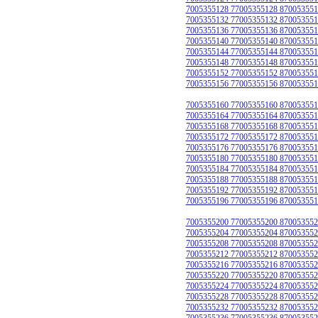
7005355128 77005355128 870053551
7005355132 77005355132 870053551
7005355136 77005355136 870053551
7005355140 77005355140 870053551
7005355144 77005355144 870053551
7005355148 77005355148 870053551
7005355152 77005355152 870053551
7005355156 77005355156 870053551
7005355160 77005355160 870053551
7005355164 77005355164 870053551
7005355168 77005355168 870053551
7005355172 77005355172 870053551
7005355176 77005355176 870053551
7005355180 77005355180 870053551
7005355184 77005355184 870053551
7005355188 77005355188 870053551
7005355192 77005355192 870053551
7005355196 77005355196 870053551
7005355200 77005355200 870053552
7005355204 77005355204 870053552
7005355208 77005355208 870053552
7005355212 77005355212 870053552
7005355216 77005355216 870053552
7005355220 77005355220 870053552
7005355224 77005355224 870053552
7005355228 77005355228 870053552
7005355232 77005355232 870053552
7005355236 77005355236 870053552