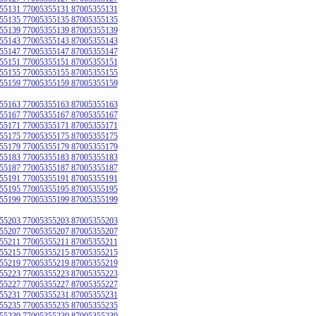
55131 77005355131 87005355131
55135 77005355135 87005355135
55139 77005355139 87005355139
55143 77005355143 87005355143
55147 77005355147 87005355147
55151 77005355151 87005355151
55155 77005355155 87005355155
55159 77005355159 87005355159
55163 77005355163 87005355163
55167 77005355167 87005355167
55171 77005355171 87005355171
55175 77005355175 87005355175
55179 77005355179 87005355179
55183 77005355183 87005355183
55187 77005355187 87005355187
55191 77005355191 87005355191
55195 77005355195 87005355195
55199 77005355199 87005355199
55203 77005355203 87005355203
55207 77005355207 87005355207
55211 77005355211 87005355211
55215 77005355215 87005355215
55219 77005355219 87005355219
55223 77005355223 87005355223
55227 77005355227 87005355227
55231 77005355231 87005355231
55235 77005355235 87005355235
55239 77005355239 87005355239