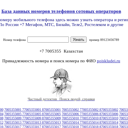
База данных номеров телефонов сотовых операторов
номеру мобильного телефона здесь можно узнать оператора и реги
По России +7 Мегафон, МТС, Билайн, Теле2, Ростелеком и другие
Номер телефона
пример 89123456789
+7 7005355
Казахстан
Принадлежность номера и поиск номера по ФИО
poiskludei.ru
Частный детектив Поиск людей, справки
00
7005355001 77005355001 87005355001
7005355002 77005355002 87005355002
70053
04
7005355005 77005355005 87005355005
7005355006 77005355006 87005355006
70053
08
7005355009 77005355009 87005355009
7005355010 77005355010 87005355010
70053
12
7005355013 77005355013 87005355013
7005355014 77005355014 87005355014
70053
16
7005355017 77005355017 87005355017
7005355018 77005355018 87005355018
70053