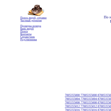
По 
Поиск людей, справки
Частный детектив
Проверка номера
Банк людей
Поиск
Контакты
Справочник
Родственники
7005355000 77005355000 870053550
7005355004 77005355004 870053550
7005355008 77005355008 870053550
7005355012 77005355012 870053550
7005355016 77005355016 870053550