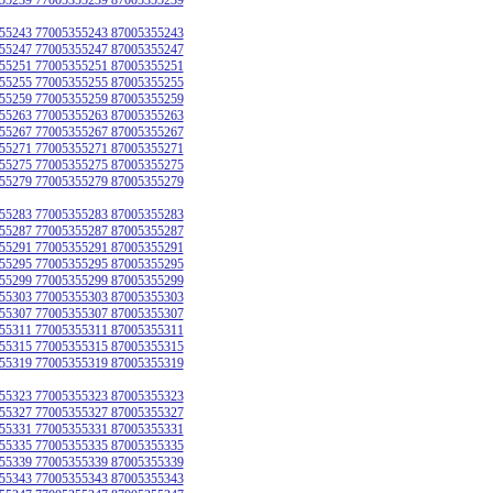
55243 77005355243 87005355243
55247 77005355247 87005355247
55251 77005355251 87005355251
55255 77005355255 87005355255
55259 77005355259 87005355259
55263 77005355263 87005355263
55267 77005355267 87005355267
55271 77005355271 87005355271
55275 77005355275 87005355275
55279 77005355279 87005355279
55283 77005355283 87005355283
55287 77005355287 87005355287
55291 77005355291 87005355291
55295 77005355295 87005355295
55299 77005355299 87005355299
55303 77005355303 87005355303
55307 77005355307 87005355307
55311 77005355311 87005355311
55315 77005355315 87005355315
55319 77005355319 87005355319
55323 77005355323 87005355323
55327 77005355327 87005355327
55331 77005355331 87005355331
55335 77005355335 87005355335
55339 77005355339 87005355339
55343 77005355343 87005355343