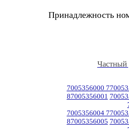
Принадлежность но
Частный 
7005356000 770053
87005356001
70053
7005356004 770053
87005356005
70053