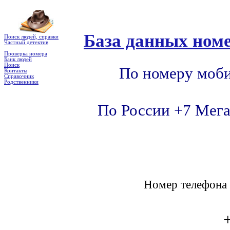
База данных номе
Поиск людей, справки
Частный детектив
Проверка номера
Банк людей
Поиск
По номеру моби
Контакты
Справочник
Родственники
По России +7 Мега
Номер телефон