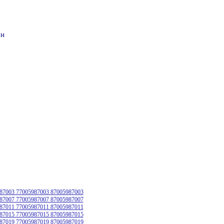
он
87003 77005987003 87005987003
87007 77005987007 87005987007
87011 77005987011 87005987011
87015 77005987015 87005987015
87019 77005987019 87005987019