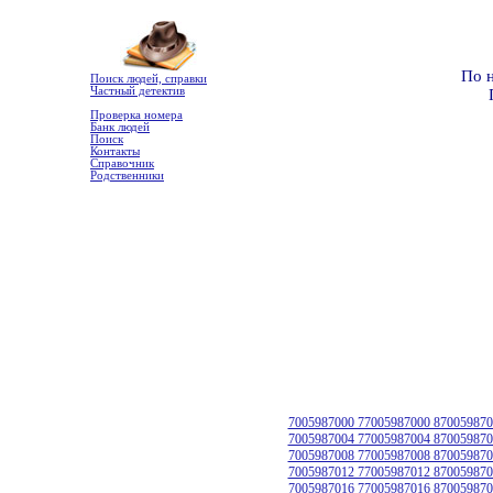
По 
Поиск людей, справки
Частный детектив
Проверка номера
Банк людей
Поиск
Контакты
Справочник
Родственники
7005987000 77005987000 870059870
7005987004 77005987004 870059870
7005987008 77005987008 870059870
7005987012 77005987012 870059870
7005987016 77005987016 870059870