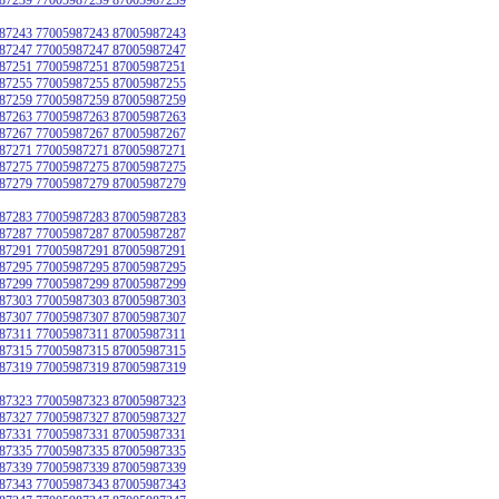
87243 77005987243 87005987243
87247 77005987247 87005987247
87251 77005987251 87005987251
87255 77005987255 87005987255
87259 77005987259 87005987259
87263 77005987263 87005987263
87267 77005987267 87005987267
87271 77005987271 87005987271
87275 77005987275 87005987275
87279 77005987279 87005987279
87283 77005987283 87005987283
87287 77005987287 87005987287
87291 77005987291 87005987291
87295 77005987295 87005987295
87299 77005987299 87005987299
87303 77005987303 87005987303
87307 77005987307 87005987307
87311 77005987311 87005987311
87315 77005987315 87005987315
87319 77005987319 87005987319
87323 77005987323 87005987323
87327 77005987327 87005987327
87331 77005987331 87005987331
87335 77005987335 87005987335
87339 77005987339 87005987339
87343 77005987343 87005987343