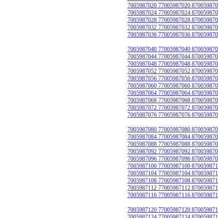
7005987020 77005987020 870059870
7005987024 77005987024 870059870
7005987028 77005987028 870059870
7005987032 77005987032 870059870
7005987036 77005987036 870059870
7005987040 77005987040 870059870
7005987044 77005987044 870059870
7005987048 77005987048 870059870
7005987052 77005987052 870059870
7005987056 77005987056 870059870
7005987060 77005987060 870059870
7005987064 77005987064 870059870
7005987068 77005987068 870059870
7005987072 77005987072 870059870
7005987076 77005987076 870059870
7005987080 77005987080 870059870
7005987084 77005987084 870059870
7005987088 77005987088 870059870
7005987092 77005987092 870059870
7005987096 77005987096 870059870
7005987100 77005987100 870059871
7005987104 77005987104 870059871
7005987108 77005987108 870059871
7005987112 77005987112 870059871
7005987116 77005987116 870059871
7005987120 77005987120 870059871
7005987124 77005987124 870059871