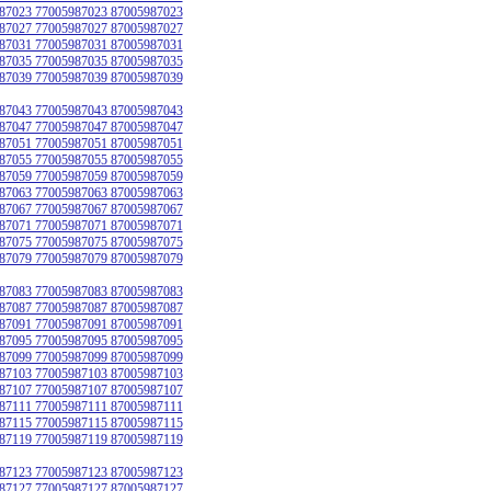
87023 77005987023 87005987023
87027 77005987027 87005987027
87031 77005987031 87005987031
87035 77005987035 87005987035
87039 77005987039 87005987039
87043 77005987043 87005987043
87047 77005987047 87005987047
87051 77005987051 87005987051
87055 77005987055 87005987055
87059 77005987059 87005987059
87063 77005987063 87005987063
87067 77005987067 87005987067
87071 77005987071 87005987071
87075 77005987075 87005987075
87079 77005987079 87005987079
87083 77005987083 87005987083
87087 77005987087 87005987087
87091 77005987091 87005987091
87095 77005987095 87005987095
87099 77005987099 87005987099
87103 77005987103 87005987103
87107 77005987107 87005987107
87111 77005987111 87005987111
87115 77005987115 87005987115
87119 77005987119 87005987119
87123 77005987123 87005987123
87127 77005987127 87005987127