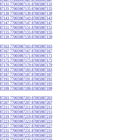
87131 77005987131 87005987131
87135 77005987135 87005987135
87139 77005987139 87005987139
87143 77005987143 87005987143
87147 77005987147 87005987147
87151 77005987151 87005987151
87155 77005987155 87005987155
87159 77005987159 87005987159
87163 77005987163 87005987163
87167 77005987167 87005987167
87171 77005987171 87005987171
87175 77005987175 87005987175
87179 77005987179 87005987179
87183 77005987183 87005987183
87187 77005987187 87005987187
87191 77005987191 87005987191
87195 77005987195 87005987195
87199 77005987199 87005987199
87203 77005987203 87005987203
87207 77005987207 87005987207
87211 77005987211 87005987211
87215 77005987215 87005987215
87219 77005987219 87005987219
87223 77005987223 87005987223
87227 77005987227 87005987227
87231 77005987231 87005987231
87235 77005987235 87005987235
87239 77005987239 87005987239