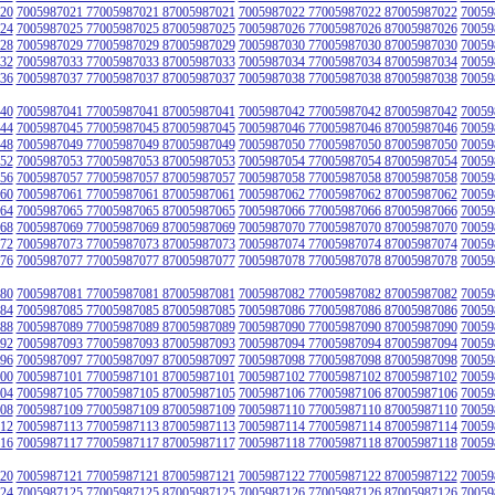
20
7005987021 77005987021 87005987021
7005987022 77005987022 87005987022
70059
24
7005987025 77005987025 87005987025
7005987026 77005987026 87005987026
70059
28
7005987029 77005987029 87005987029
7005987030 77005987030 87005987030
70059
32
7005987033 77005987033 87005987033
7005987034 77005987034 87005987034
70059
36
7005987037 77005987037 87005987037
7005987038 77005987038 87005987038
70059
40
7005987041 77005987041 87005987041
7005987042 77005987042 87005987042
70059
44
7005987045 77005987045 87005987045
7005987046 77005987046 87005987046
70059
48
7005987049 77005987049 87005987049
7005987050 77005987050 87005987050
70059
52
7005987053 77005987053 87005987053
7005987054 77005987054 87005987054
70059
56
7005987057 77005987057 87005987057
7005987058 77005987058 87005987058
70059
60
7005987061 77005987061 87005987061
7005987062 77005987062 87005987062
70059
64
7005987065 77005987065 87005987065
7005987066 77005987066 87005987066
70059
68
7005987069 77005987069 87005987069
7005987070 77005987070 87005987070
70059
72
7005987073 77005987073 87005987073
7005987074 77005987074 87005987074
70059
76
7005987077 77005987077 87005987077
7005987078 77005987078 87005987078
70059
80
7005987081 77005987081 87005987081
7005987082 77005987082 87005987082
70059
84
7005987085 77005987085 87005987085
7005987086 77005987086 87005987086
70059
88
7005987089 77005987089 87005987089
7005987090 77005987090 87005987090
70059
92
7005987093 77005987093 87005987093
7005987094 77005987094 87005987094
70059
96
7005987097 77005987097 87005987097
7005987098 77005987098 87005987098
70059
00
7005987101 77005987101 87005987101
7005987102 77005987102 87005987102
70059
04
7005987105 77005987105 87005987105
7005987106 77005987106 87005987106
70059
08
7005987109 77005987109 87005987109
7005987110 77005987110 87005987110
70059
12
7005987113 77005987113 87005987113
7005987114 77005987114 87005987114
70059
16
7005987117 77005987117 87005987117
7005987118 77005987118 87005987118
70059
20
7005987121 77005987121 87005987121
7005987122 77005987122 87005987122
70059
24
7005987125 77005987125 87005987125
7005987126 77005987126 87005987126
70059