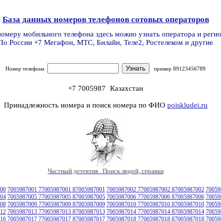
База данных номеров телефонов сотовых операторов
номеру мобильного телефона здесь можно узнать оператора и реги
По России +7 Мегафон, МТС, Билайн, Теле2, Ростелеком и другие
Номер телефона
пример 89123456789
+7 7005987
Казахстан
Принадлежность номера и поиск номера по ФИО
poiskludei.ru
Частный детектив Поиск людей, справки
00
7005987001 77005987001 87005987001
7005987002 77005987002 87005987002
70059
04
7005987005 77005987005 87005987005
7005987006 77005987006 87005987006
70059
08
7005987009 77005987009 87005987009
7005987010 77005987010 87005987010
70059
12
7005987013 77005987013 87005987013
7005987014 77005987014 87005987014
70059
16
7005987017 77005987017 87005987017
7005987018 77005987018 87005987018
70059