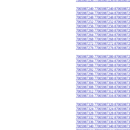
7005987240 77005987240 870059872
7005987244 77005987244 870059872
7005987248 77005987248 870059872
7005987252 77005987252 870059872
7005987256 77005987256 870059872
7005987260 77005987260 870059872
7005987264 77005987264 870059872
7005987268 77005987268 870059872
7005987272 77005987272 870059872
7005987276 77005987276 870059872
7005987280 77005987280 870059872
7005987284 77005987284 870059872
7005987288 77005987288 870059872
7005987292 77005987292 870059872
7005987296 77005987296 870059872
7005987300 77005987300 870059873
7005987304 77005987304 870059873
7005987308 77005987308 870059873
7005987312 77005987312 870059873
7005987316 77005987316 870059873
7005987320 77005987320 870059873
7005987324 77005987324 870059873
7005987328 77005987328 870059873
7005987332 77005987332 870059873
7005987336 77005987336 870059873
7005987340 77005987340 870059873