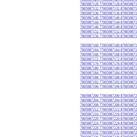
7005987128 77005987128 870059871
7005987132 77005987132 870059871
7005987136 77005987136 870059871
7005987140 77005987140 870059871
7005987144 77005987144 870059871
7005987148 77005987148 870059871
7005987152 77005987152 870059871
7005987156 77005987156 870059871
7005987160 77005987160 870059871
7005987164 77005987164 870059871
7005987168 77005987168 870059871
7005987172 77005987172 870059871
7005987176 77005987176 870059871
7005987180 77005987180 870059871
7005987184 77005987184 870059871
7005987188 77005987188 870059871
7005987192 77005987192 870059871
7005987196 77005987196 870059871
7005987200 77005987200 870059872
7005987204 77005987204 870059872
7005987208 77005987208 870059872
7005987212 77005987212 870059872
7005987216 77005987216 870059872
7005987220 77005987220 870059872
7005987224 77005987224 870059872
7005987228 77005987228 870059872
7005987232 77005987232 870059872
7005987236 77005987236 870059872