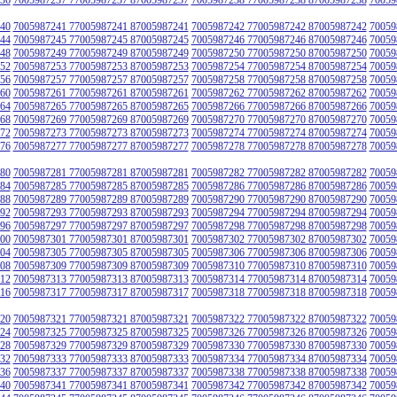
40
7005987241 77005987241 87005987241
7005987242 77005987242 87005987242
70059
44
7005987245 77005987245 87005987245
7005987246 77005987246 87005987246
70059
48
7005987249 77005987249 87005987249
7005987250 77005987250 87005987250
70059
52
7005987253 77005987253 87005987253
7005987254 77005987254 87005987254
70059
56
7005987257 77005987257 87005987257
7005987258 77005987258 87005987258
70059
60
7005987261 77005987261 87005987261
7005987262 77005987262 87005987262
70059
64
7005987265 77005987265 87005987265
7005987266 77005987266 87005987266
70059
68
7005987269 77005987269 87005987269
7005987270 77005987270 87005987270
70059
72
7005987273 77005987273 87005987273
7005987274 77005987274 87005987274
70059
76
7005987277 77005987277 87005987277
7005987278 77005987278 87005987278
70059
80
7005987281 77005987281 87005987281
7005987282 77005987282 87005987282
70059
84
7005987285 77005987285 87005987285
7005987286 77005987286 87005987286
70059
88
7005987289 77005987289 87005987289
7005987290 77005987290 87005987290
70059
92
7005987293 77005987293 87005987293
7005987294 77005987294 87005987294
70059
96
7005987297 77005987297 87005987297
7005987298 77005987298 87005987298
70059
00
7005987301 77005987301 87005987301
7005987302 77005987302 87005987302
70059
04
7005987305 77005987305 87005987305
7005987306 77005987306 87005987306
70059
08
7005987309 77005987309 87005987309
7005987310 77005987310 87005987310
70059
12
7005987313 77005987313 87005987313
7005987314 77005987314 87005987314
70059
16
7005987317 77005987317 87005987317
7005987318 77005987318 87005987318
70059
20
7005987321 77005987321 87005987321
7005987322 77005987322 87005987322
70059
24
7005987325 77005987325 87005987325
7005987326 77005987326 87005987326
70059
28
7005987329 77005987329 87005987329
7005987330 77005987330 87005987330
70059
32
7005987333 77005987333 87005987333
7005987334 77005987334 87005987334
70059
36
7005987337 77005987337 87005987337
7005987338 77005987338 87005987338
70059
40
7005987341 77005987341 87005987341
7005987342 77005987342 87005987342
70059