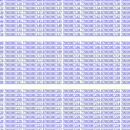
28
7005987129 77005987129 87005987129
7005987130 77005987130 87005987130
70059
32
7005987133 77005987133 87005987133
7005987134 77005987134 87005987134
70059
36
7005987137 77005987137 87005987137
7005987138 77005987138 87005987138
70059
40
7005987141 77005987141 87005987141
7005987142 77005987142 87005987142
70059
44
7005987145 77005987145 87005987145
7005987146 77005987146 87005987146
70059
48
7005987149 77005987149 87005987149
7005987150 77005987150 87005987150
70059
52
7005987153 77005987153 87005987153
7005987154 77005987154 87005987154
70059
56
7005987157 77005987157 87005987157
7005987158 77005987158 87005987158
70059
60
7005987161 77005987161 87005987161
7005987162 77005987162 87005987162
70059
64
7005987165 77005987165 87005987165
7005987166 77005987166 87005987166
70059
68
7005987169 77005987169 87005987169
7005987170 77005987170 87005987170
70059
72
7005987173 77005987173 87005987173
7005987174 77005987174 87005987174
70059
76
7005987177 77005987177 87005987177
7005987178 77005987178 87005987178
70059
80
7005987181 77005987181 87005987181
7005987182 77005987182 87005987182
70059
84
7005987185 77005987185 87005987185
7005987186 77005987186 87005987186
70059
88
7005987189 77005987189 87005987189
7005987190 77005987190 87005987190
70059
92
7005987193 77005987193 87005987193
7005987194 77005987194 87005987194
70059
96
7005987197 77005987197 87005987197
7005987198 77005987198 87005987198
70059
00
7005987201 77005987201 87005987201
7005987202 77005987202 87005987202
70059
04
7005987205 77005987205 87005987205
7005987206 77005987206 87005987206
70059
08
7005987209 77005987209 87005987209
7005987210 77005987210 87005987210
70059
12
7005987213 77005987213 87005987213
7005987214 77005987214 87005987214
70059
16
7005987217 77005987217 87005987217
7005987218 77005987218 87005987218
70059
20
7005987221 77005987221 87005987221
7005987222 77005987222 87005987222
70059
24
7005987225 77005987225 87005987225
7005987226 77005987226 87005987226
70059
28
7005987229 77005987229 87005987229
7005987230 77005987230 87005987230
70059
32
7005987233 77005987233 87005987233
7005987234 77005987234 87005987234
70059
36
7005987237 77005987237 87005987237
7005987238 77005987238 87005987238
70059