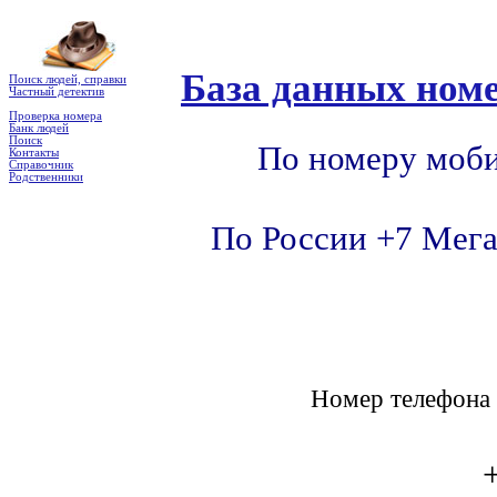
База данных номе
Поиск людей, справки
Частный детектив
Проверка номера
Банк людей
Поиск
По номеру моби
Контакты
Справочник
Родственники
По России +7 Мега
Номер телефон