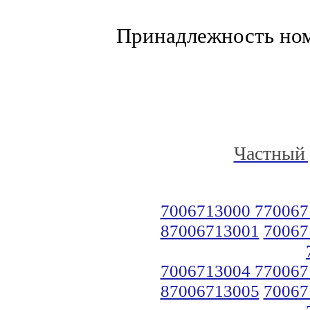
Принадлежность но
Частный 
7006713000 770067
87006713001
70067
7006713004 770067
87006713005
70067