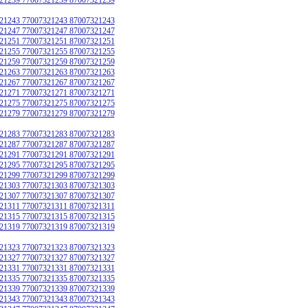
21243 77007321243 87007321243
21247 77007321247 87007321247
21251 77007321251 87007321251
21255 77007321255 87007321255
21259 77007321259 87007321259
21263 77007321263 87007321263
21267 77007321267 87007321267
21271 77007321271 87007321271
21275 77007321275 87007321275
21279 77007321279 87007321279
21283 77007321283 87007321283
21287 77007321287 87007321287
21291 77007321291 87007321291
21295 77007321295 87007321295
21299 77007321299 87007321299
21303 77007321303 87007321303
21307 77007321307 87007321307
21311 77007321311 87007321311
21315 77007321315 87007321315
21319 77007321319 87007321319
21323 77007321323 87007321323
21327 77007321327 87007321327
21331 77007321331 87007321331
21335 77007321335 87007321335
21339 77007321339 87007321339
21343 77007321343 87007321343