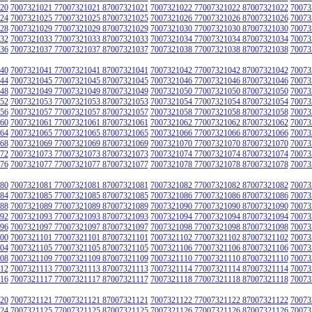
20
7007321021 77007321021 87007321021
7007321022 77007321022 87007321022
70073
24
7007321025 77007321025 87007321025
7007321026 77007321026 87007321026
70073
28
7007321029 77007321029 87007321029
7007321030 77007321030 87007321030
70073
32
7007321033 77007321033 87007321033
7007321034 77007321034 87007321034
70073
36
7007321037 77007321037 87007321037
7007321038 77007321038 87007321038
70073
40
7007321041 77007321041 87007321041
7007321042 77007321042 87007321042
70073
44
7007321045 77007321045 87007321045
7007321046 77007321046 87007321046
70073
48
7007321049 77007321049 87007321049
7007321050 77007321050 87007321050
70073
52
7007321053 77007321053 87007321053
7007321054 77007321054 87007321054
70073
56
7007321057 77007321057 87007321057
7007321058 77007321058 87007321058
70073
60
7007321061 77007321061 87007321061
7007321062 77007321062 87007321062
70073
64
7007321065 77007321065 87007321065
7007321066 77007321066 87007321066
70073
68
7007321069 77007321069 87007321069
7007321070 77007321070 87007321070
70073
72
7007321073 77007321073 87007321073
7007321074 77007321074 87007321074
70073
76
7007321077 77007321077 87007321077
7007321078 77007321078 87007321078
70073
80
7007321081 77007321081 87007321081
7007321082 77007321082 87007321082
70073
84
7007321085 77007321085 87007321085
7007321086 77007321086 87007321086
70073
88
7007321089 77007321089 87007321089
7007321090 77007321090 87007321090
70073
92
7007321093 77007321093 87007321093
7007321094 77007321094 87007321094
70073
96
7007321097 77007321097 87007321097
7007321098 77007321098 87007321098
70073
00
7007321101 77007321101 87007321101
7007321102 77007321102 87007321102
70073
04
7007321105 77007321105 87007321105
7007321106 77007321106 87007321106
70073
08
7007321109 77007321109 87007321109
7007321110 77007321110 87007321110
70073
12
7007321113 77007321113 87007321113
7007321114 77007321114 87007321114
70073
16
7007321117 77007321117 87007321117
7007321118 77007321118 87007321118
70073
20
7007321121 77007321121 87007321121
7007321122 77007321122 87007321122
70073
24
7007321125 77007321125 87007321125
7007321126 77007321126 87007321126
70073