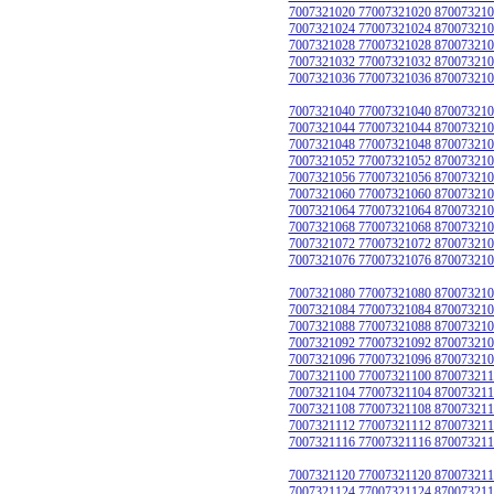
7007321020 77007321020 870073210
7007321024 77007321024 870073210
7007321028 77007321028 870073210
7007321032 77007321032 870073210
7007321036 77007321036 870073210
7007321040 77007321040 870073210
7007321044 77007321044 870073210
7007321048 77007321048 870073210
7007321052 77007321052 870073210
7007321056 77007321056 870073210
7007321060 77007321060 870073210
7007321064 77007321064 870073210
7007321068 77007321068 870073210
7007321072 77007321072 870073210
7007321076 77007321076 870073210
7007321080 77007321080 870073210
7007321084 77007321084 870073210
7007321088 77007321088 870073210
7007321092 77007321092 870073210
7007321096 77007321096 870073210
7007321100 77007321100 870073211
7007321104 77007321104 870073211
7007321108 77007321108 870073211
7007321112 77007321112 870073211
7007321116 77007321116 870073211
7007321120 77007321120 870073211
7007321124 77007321124 870073211