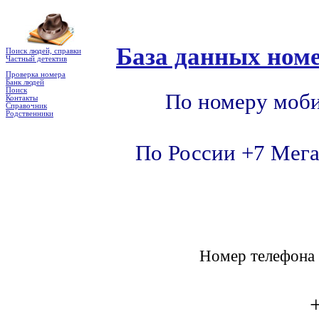
База данных номе
Поиск людей, справки
Частный детектив
Проверка номера
Банк людей
Поиск
По номеру моби
Контакты
Справочник
Родственники
По России +7 Мега
Номер телефон