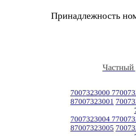
Принадлежность но
Частный 
7007323000 770073
87007323001
70073
7007323004 770073
87007323005
70073