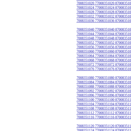
7008351020 77008351020 870083510
7008351024 77008351024 870083510
7008351028 77008351028 870083510
7008351032 77008351032 870083510
7008351036 77008351036 870083510
7008351040 77008351040 870083510
7008351044 77008351044 870083510
7008351048 77008351048 870083510
7008351052 77008351052 870083510
7008351056 77008351056 870083510
7008351060 77008351060 870083510
7008351064 77008351064 870083510
7008351068 77008351068 870083510
7008351072 77008351072 870083510
7008351076 77008351076 870083510
7008351080 77008351080 870083510
7008351084 77008351084 870083510
7008351088 77008351088 870083510
7008351092 77008351092 870083510
7008351096 77008351096 870083510
7008351100 77008351100 870083511
7008351104 77008351104 870083511
7008351108 77008351108 870083511
7008351112 77008351112 870083511
7008351116 77008351116 870083511
7008351120 77008351120 870083511
7008351124 77008351124 870083511