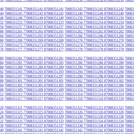
40
7008351241 77008351241 87008351241
7008351242 77008351242 87008351242
70083
44
7008351245 77008351245 87008351245
7008351246 77008351246 87008351246
70083
48
7008351249 77008351249 87008351249
7008351250 77008351250 87008351250
70083
52
7008351253 77008351253 87008351253
7008351254 77008351254 87008351254
70083
56
7008351257 77008351257 87008351257
7008351258 77008351258 87008351258
70083
60
7008351261 77008351261 87008351261
7008351262 77008351262 87008351262
70083
64
7008351265 77008351265 87008351265
7008351266 77008351266 87008351266
70083
68
7008351269 77008351269 87008351269
7008351270 77008351270 87008351270
70083
72
7008351273 77008351273 87008351273
7008351274 77008351274 87008351274
70083
76
7008351277 77008351277 87008351277
7008351278 77008351278 87008351278
70083
80
7008351281 77008351281 87008351281
7008351282 77008351282 87008351282
70083
84
7008351285 77008351285 87008351285
7008351286 77008351286 87008351286
70083
88
7008351289 77008351289 87008351289
7008351290 77008351290 87008351290
70083
92
7008351293 77008351293 87008351293
7008351294 77008351294 87008351294
70083
96
7008351297 77008351297 87008351297
7008351298 77008351298 87008351298
70083
00
7008351301 77008351301 87008351301
7008351302 77008351302 87008351302
70083
04
7008351305 77008351305 87008351305
7008351306 77008351306 87008351306
70083
08
7008351309 77008351309 87008351309
7008351310 77008351310 87008351310
70083
12
7008351313 77008351313 87008351313
7008351314 77008351314 87008351314
70083
16
7008351317 77008351317 87008351317
7008351318 77008351318 87008351318
70083
20
7008351321 77008351321 87008351321
7008351322 77008351322 87008351322
70083
24
7008351325 77008351325 87008351325
7008351326 77008351326 87008351326
70083
28
7008351329 77008351329 87008351329
7008351330 77008351330 87008351330
70083
32
7008351333 77008351333 87008351333
7008351334 77008351334 87008351334
70083
36
7008351337 77008351337 87008351337
7008351338 77008351338 87008351338
70083
40
7008351341 77008351341 87008351341
7008351342 77008351342 87008351342
70083