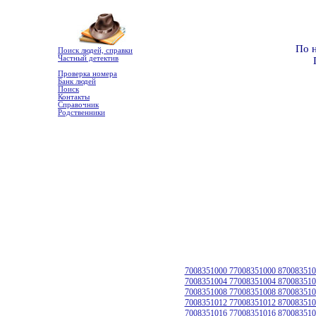
По 
Поиск людей, справки
Частный детектив
Проверка номера
Банк людей
Поиск
Контакты
Справочник
Родственники
7008351000 77008351000 870083510
7008351004 77008351004 870083510
7008351008 77008351008 870083510
7008351012 77008351012 870083510
7008351016 77008351016 870083510