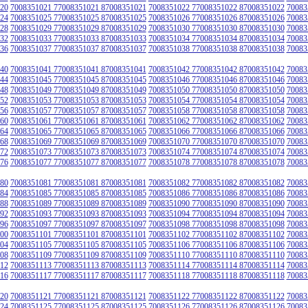
20
7008351021 77008351021 87008351021
7008351022 77008351022 87008351022
70083
24
7008351025 77008351025 87008351025
7008351026 77008351026 87008351026
70083
28
7008351029 77008351029 87008351029
7008351030 77008351030 87008351030
70083
32
7008351033 77008351033 87008351033
7008351034 77008351034 87008351034
70083
36
7008351037 77008351037 87008351037
7008351038 77008351038 87008351038
70083
40
7008351041 77008351041 87008351041
7008351042 77008351042 87008351042
70083
44
7008351045 77008351045 87008351045
7008351046 77008351046 87008351046
70083
48
7008351049 77008351049 87008351049
7008351050 77008351050 87008351050
70083
52
7008351053 77008351053 87008351053
7008351054 77008351054 87008351054
70083
56
7008351057 77008351057 87008351057
7008351058 77008351058 87008351058
70083
60
7008351061 77008351061 87008351061
7008351062 77008351062 87008351062
70083
64
7008351065 77008351065 87008351065
7008351066 77008351066 87008351066
70083
68
7008351069 77008351069 87008351069
7008351070 77008351070 87008351070
70083
72
7008351073 77008351073 87008351073
7008351074 77008351074 87008351074
70083
76
7008351077 77008351077 87008351077
7008351078 77008351078 87008351078
70083
80
7008351081 77008351081 87008351081
7008351082 77008351082 87008351082
70083
84
7008351085 77008351085 87008351085
7008351086 77008351086 87008351086
70083
88
7008351089 77008351089 87008351089
7008351090 77008351090 87008351090
70083
92
7008351093 77008351093 87008351093
7008351094 77008351094 87008351094
70083
96
7008351097 77008351097 87008351097
7008351098 77008351098 87008351098
70083
00
7008351101 77008351101 87008351101
7008351102 77008351102 87008351102
70083
04
7008351105 77008351105 87008351105
7008351106 77008351106 87008351106
70083
08
7008351109 77008351109 87008351109
7008351110 77008351110 87008351110
70083
12
7008351113 77008351113 87008351113
7008351114 77008351114 87008351114
70083
16
7008351117 77008351117 87008351117
7008351118 77008351118 87008351118
70083
20
7008351121 77008351121 87008351121
7008351122 77008351122 87008351122
70083
24
7008351125 77008351125 87008351125
7008351126 77008351126 87008351126
70083