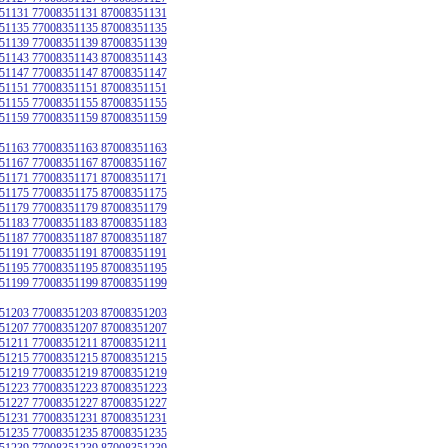
51131 77008351131 87008351131
51135 77008351135 87008351135
51139 77008351139 87008351139
51143 77008351143 87008351143
51147 77008351147 87008351147
51151 77008351151 87008351151
51155 77008351155 87008351155
51159 77008351159 87008351159
51163 77008351163 87008351163
51167 77008351167 87008351167
51171 77008351171 87008351171
51175 77008351175 87008351175
51179 77008351179 87008351179
51183 77008351183 87008351183
51187 77008351187 87008351187
51191 77008351191 87008351191
51195 77008351195 87008351195
51199 77008351199 87008351199
51203 77008351203 87008351203
51207 77008351207 87008351207
51211 77008351211 87008351211
51215 77008351215 87008351215
51219 77008351219 87008351219
51223 77008351223 87008351223
51227 77008351227 87008351227
51231 77008351231 87008351231
51235 77008351235 87008351235
51239 77008351239 87008351239