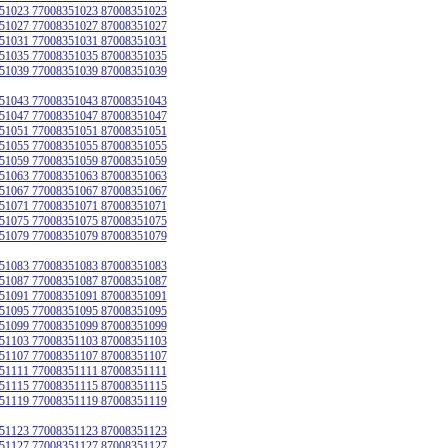
51023 77008351023 87008351023
51027 77008351027 87008351027
51031 77008351031 87008351031
51035 77008351035 87008351035
51039 77008351039 87008351039
51043 77008351043 87008351043
51047 77008351047 87008351047
51051 77008351051 87008351051
51055 77008351055 87008351055
51059 77008351059 87008351059
51063 77008351063 87008351063
51067 77008351067 87008351067
51071 77008351071 87008351071
51075 77008351075 87008351075
51079 77008351079 87008351079
51083 77008351083 87008351083
51087 77008351087 87008351087
51091 77008351091 87008351091
51095 77008351095 87008351095
51099 77008351099 87008351099
51103 77008351103 87008351103
51107 77008351107 87008351107
51111 77008351111 87008351111
51115 77008351115 87008351115
51119 77008351119 87008351119
51123 77008351123 87008351123
51127 77008351127 87008351127