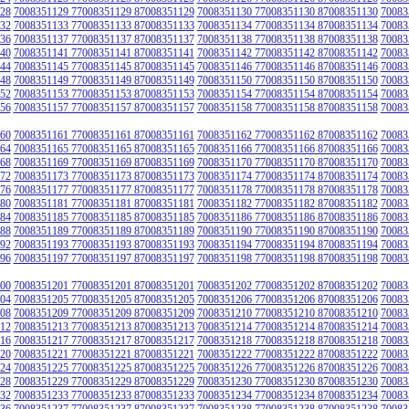
28
7008351129 77008351129 87008351129
7008351130 77008351130 87008351130
70083
32
7008351133 77008351133 87008351133
7008351134 77008351134 87008351134
70083
36
7008351137 77008351137 87008351137
7008351138 77008351138 87008351138
70083
40
7008351141 77008351141 87008351141
7008351142 77008351142 87008351142
70083
44
7008351145 77008351145 87008351145
7008351146 77008351146 87008351146
70083
48
7008351149 77008351149 87008351149
7008351150 77008351150 87008351150
70083
52
7008351153 77008351153 87008351153
7008351154 77008351154 87008351154
70083
56
7008351157 77008351157 87008351157
7008351158 77008351158 87008351158
70083
60
7008351161 77008351161 87008351161
7008351162 77008351162 87008351162
70083
64
7008351165 77008351165 87008351165
7008351166 77008351166 87008351166
70083
68
7008351169 77008351169 87008351169
7008351170 77008351170 87008351170
70083
72
7008351173 77008351173 87008351173
7008351174 77008351174 87008351174
70083
76
7008351177 77008351177 87008351177
7008351178 77008351178 87008351178
70083
80
7008351181 77008351181 87008351181
7008351182 77008351182 87008351182
70083
84
7008351185 77008351185 87008351185
7008351186 77008351186 87008351186
70083
88
7008351189 77008351189 87008351189
7008351190 77008351190 87008351190
70083
92
7008351193 77008351193 87008351193
7008351194 77008351194 87008351194
70083
96
7008351197 77008351197 87008351197
7008351198 77008351198 87008351198
70083
00
7008351201 77008351201 87008351201
7008351202 77008351202 87008351202
70083
04
7008351205 77008351205 87008351205
7008351206 77008351206 87008351206
70083
08
7008351209 77008351209 87008351209
7008351210 77008351210 87008351210
70083
12
7008351213 77008351213 87008351213
7008351214 77008351214 87008351214
70083
16
7008351217 77008351217 87008351217
7008351218 77008351218 87008351218
70083
20
7008351221 77008351221 87008351221
7008351222 77008351222 87008351222
70083
24
7008351225 77008351225 87008351225
7008351226 77008351226 87008351226
70083
28
7008351229 77008351229 87008351229
7008351230 77008351230 87008351230
70083
32
7008351233 77008351233 87008351233
7008351234 77008351234 87008351234
70083
36
7008351237 77008351237 87008351237
7008351238 77008351238 87008351238
70083