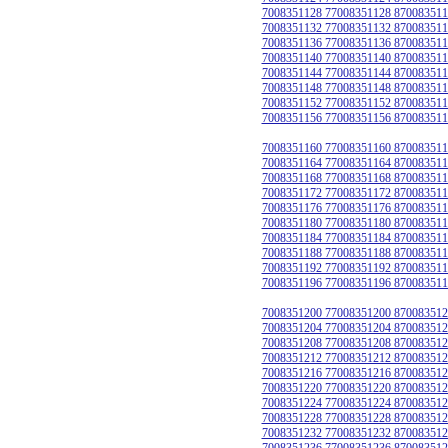
7008351128 77008351128 870083511
7008351132 77008351132 870083511
7008351136 77008351136 870083511
7008351140 77008351140 870083511
7008351144 77008351144 870083511
7008351148 77008351148 870083511
7008351152 77008351152 870083511
7008351156 77008351156 870083511
7008351160 77008351160 870083511
7008351164 77008351164 870083511
7008351168 77008351168 870083511
7008351172 77008351172 870083511
7008351176 77008351176 870083511
7008351180 77008351180 870083511
7008351184 77008351184 870083511
7008351188 77008351188 870083511
7008351192 77008351192 870083511
7008351196 77008351196 870083511
7008351200 77008351200 870083512
7008351204 77008351204 870083512
7008351208 77008351208 870083512
7008351212 77008351212 870083512
7008351216 77008351216 870083512
7008351220 77008351220 870083512
7008351224 77008351224 870083512
7008351228 77008351228 870083512
7008351232 77008351232 870083512
7008351236 77008351236 870083512