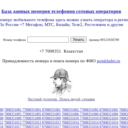
База данных номеров телефонов сотовых операторов
номеру мобильного телефона здесь можно узнать оператора и реги
По России +7 Мегафон, МТС, Билайн, Теле2, Ростелеком и другие
Номер телефона
пример 89123456789
+7 7008351
Казахстан
Принадлежность номера и поиск номера по ФИО
poiskludei.ru
Частный детектив Поиск людей, справки
00
7008351001 77008351001 87008351001
7008351002 77008351002 87008351002
70083
04
7008351005 77008351005 87008351005
7008351006 77008351006 87008351006
70083
08
7008351009 77008351009 87008351009
7008351010 77008351010 87008351010
70083
12
7008351013 77008351013 87008351013
7008351014 77008351014 87008351014
70083
16
7008351017 77008351017 87008351017
7008351018 77008351018 87008351018
70083