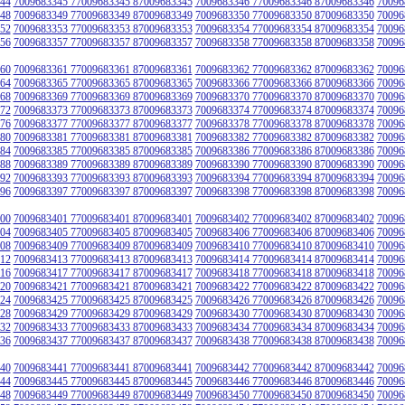
44
7009683345 77009683345 87009683345
7009683346 77009683346 87009683346
70096
48
7009683349 77009683349 87009683349
7009683350 77009683350 87009683350
70096
52
7009683353 77009683353 87009683353
7009683354 77009683354 87009683354
70096
56
7009683357 77009683357 87009683357
7009683358 77009683358 87009683358
70096
60
7009683361 77009683361 87009683361
7009683362 77009683362 87009683362
70096
64
7009683365 77009683365 87009683365
7009683366 77009683366 87009683366
70096
68
7009683369 77009683369 87009683369
7009683370 77009683370 87009683370
70096
72
7009683373 77009683373 87009683373
7009683374 77009683374 87009683374
70096
76
7009683377 77009683377 87009683377
7009683378 77009683378 87009683378
70096
80
7009683381 77009683381 87009683381
7009683382 77009683382 87009683382
70096
84
7009683385 77009683385 87009683385
7009683386 77009683386 87009683386
70096
88
7009683389 77009683389 87009683389
7009683390 77009683390 87009683390
70096
92
7009683393 77009683393 87009683393
7009683394 77009683394 87009683394
70096
96
7009683397 77009683397 87009683397
7009683398 77009683398 87009683398
70096
00
7009683401 77009683401 87009683401
7009683402 77009683402 87009683402
70096
04
7009683405 77009683405 87009683405
7009683406 77009683406 87009683406
70096
08
7009683409 77009683409 87009683409
7009683410 77009683410 87009683410
70096
12
7009683413 77009683413 87009683413
7009683414 77009683414 87009683414
70096
16
7009683417 77009683417 87009683417
7009683418 77009683418 87009683418
70096
20
7009683421 77009683421 87009683421
7009683422 77009683422 87009683422
70096
24
7009683425 77009683425 87009683425
7009683426 77009683426 87009683426
70096
28
7009683429 77009683429 87009683429
7009683430 77009683430 87009683430
70096
32
7009683433 77009683433 87009683433
7009683434 77009683434 87009683434
70096
36
7009683437 77009683437 87009683437
7009683438 77009683438 87009683438
70096
40
7009683441 77009683441 87009683441
7009683442 77009683442 87009683442
70096
44
7009683445 77009683445 87009683445
7009683446 77009683446 87009683446
70096
48
7009683449 77009683449 87009683449
7009683450 77009683450 87009683450
70096