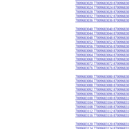
7009683020 77009683020 870096830
7009683024 77009683024 870096830
7009683028 77009683028 870096830
7009683032 77009683032 870096830
7009683036 77009683036 870096830
7009683040 77009683040 870096830
7009683044 77009683044 870096830
7009683048 77009683048 870096830
7009683052 77009683052 870096830
7009683056 77009683056 870096830
7009683060 77009683060 870096830
7009683064 77009683064 870096830
7009683068 77009683068 870096830
7009683072 77009683072 870096830
7009683076 77009683076 870096830
7009683080 77009683080 870096830
7009683084 77009683084 870096830
7009683088 77009683088 870096830
7009683092 77009683092 870096830
7009683096 77009683096 870096830
7009683100 77009683100 870096831
7009683104 77009683104 870096831
7009683108 77009683108 870096831
7009683112 77009683112 870096831
7009683116 77009683116 870096831
7009683120 77009683120 870096831
7009683124 77009683124 870096831