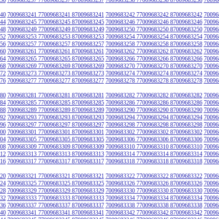
40
7009683241 77009683241 87009683241
7009683242 77009683242 87009683242
70096
44
7009683245 77009683245 87009683245
7009683246 77009683246 87009683246
70096
48
7009683249 77009683249 87009683249
7009683250 77009683250 87009683250
70096
52
7009683253 77009683253 87009683253
7009683254 77009683254 87009683254
70096
56
7009683257 77009683257 87009683257
7009683258 77009683258 87009683258
70096
60
7009683261 77009683261 87009683261
7009683262 77009683262 87009683262
70096
64
7009683265 77009683265 87009683265
7009683266 77009683266 87009683266
70096
68
7009683269 77009683269 87009683269
7009683270 77009683270 87009683270
70096
72
7009683273 77009683273 87009683273
7009683274 77009683274 87009683274
70096
76
7009683277 77009683277 87009683277
7009683278 77009683278 87009683278
70096
80
7009683281 77009683281 87009683281
7009683282 77009683282 87009683282
70096
84
7009683285 77009683285 87009683285
7009683286 77009683286 87009683286
70096
88
7009683289 77009683289 87009683289
7009683290 77009683290 87009683290
70096
92
7009683293 77009683293 87009683293
7009683294 77009683294 87009683294
70096
96
7009683297 77009683297 87009683297
7009683298 77009683298 87009683298
70096
00
7009683301 77009683301 87009683301
7009683302 77009683302 87009683302
70096
04
7009683305 77009683305 87009683305
7009683306 77009683306 87009683306
70096
08
7009683309 77009683309 87009683309
7009683310 77009683310 87009683310
70096
12
7009683313 77009683313 87009683313
7009683314 77009683314 87009683314
70096
16
7009683317 77009683317 87009683317
7009683318 77009683318 87009683318
70096
20
7009683321 77009683321 87009683321
7009683322 77009683322 87009683322
70096
24
7009683325 77009683325 87009683325
7009683326 77009683326 87009683326
70096
28
7009683329 77009683329 87009683329
7009683330 77009683330 87009683330
70096
32
7009683333 77009683333 87009683333
7009683334 77009683334 87009683334
70096
36
7009683337 77009683337 87009683337
7009683338 77009683338 87009683338
70096
40
7009683341 77009683341 87009683341
7009683342 77009683342 87009683342
70096