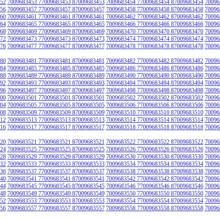
52
7009683453 77009683453 87009683453
7009683454 77009683454 87009683454
70096
56
7009683457 77009683457 87009683457
7009683458 77009683458 87009683458
70096
60
7009683461 77009683461 87009683461
7009683462 77009683462 87009683462
70096
64
7009683465 77009683465 87009683465
7009683466 77009683466 87009683466
70096
68
7009683469 77009683469 87009683469
7009683470 77009683470 87009683470
70096
72
7009683473 77009683473 87009683473
7009683474 77009683474 87009683474
70096
76
7009683477 77009683477 87009683477
7009683478 77009683478 87009683478
70096
80
7009683481 77009683481 87009683481
7009683482 77009683482 87009683482
70096
84
7009683485 77009683485 87009683485
7009683486 77009683486 87009683486
70096
88
7009683489 77009683489 87009683489
7009683490 77009683490 87009683490
70096
92
7009683493 77009683493 87009683493
7009683494 77009683494 87009683494
70096
96
7009683497 77009683497 87009683497
7009683498 77009683498 87009683498
70096
00
7009683501 77009683501 87009683501
7009683502 77009683502 87009683502
70096
04
7009683505 77009683505 87009683505
7009683506 77009683506 87009683506
70096
08
7009683509 77009683509 87009683509
7009683510 77009683510 87009683510
70096
12
7009683513 77009683513 87009683513
7009683514 77009683514 87009683514
70096
16
7009683517 77009683517 87009683517
7009683518 77009683518 87009683518
70096
20
7009683521 77009683521 87009683521
7009683522 77009683522 87009683522
70096
24
7009683525 77009683525 87009683525
7009683526 77009683526 87009683526
70096
28
7009683529 77009683529 87009683529
7009683530 77009683530 87009683530
70096
32
7009683533 77009683533 87009683533
7009683534 77009683534 87009683534
70096
36
7009683537 77009683537 87009683537
7009683538 77009683538 87009683538
70096
40
7009683541 77009683541 87009683541
7009683542 77009683542 87009683542
70096
44
7009683545 77009683545 87009683545
7009683546 77009683546 87009683546
70096
48
7009683549 77009683549 87009683549
7009683550 77009683550 87009683550
70096
52
7009683553 77009683553 87009683553
7009683554 77009683554 87009683554
70096
56
7009683557 77009683557 87009683557
7009683558 77009683558 87009683558
70096