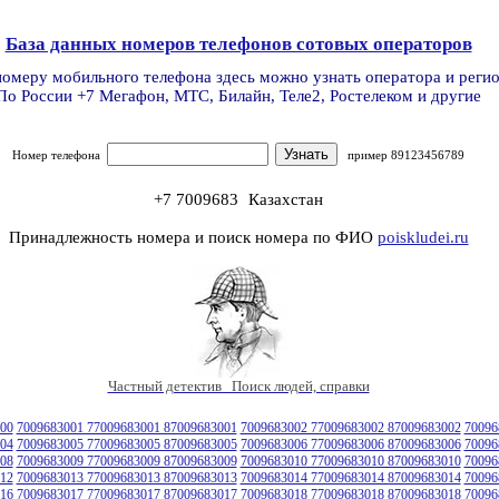
База данных номеров телефонов сотовых операторов
номеру мобильного телефона здесь можно узнать оператора и реги
По России +7 Мегафон, МТС, Билайн, Теле2, Ростелеком и другие
Номер телефона
пример 89123456789
+7 7009683
Казахстан
Принадлежность номера и поиск номера по ФИО
poiskludei.ru
Частный детектив Поиск людей, справки
00
7009683001 77009683001 87009683001
7009683002 77009683002 87009683002
70096
04
7009683005 77009683005 87009683005
7009683006 77009683006 87009683006
70096
08
7009683009 77009683009 87009683009
7009683010 77009683010 87009683010
70096
12
7009683013 77009683013 87009683013
7009683014 77009683014 87009683014
70096
16
7009683017 77009683017 87009683017
7009683018 77009683018 87009683018
70096