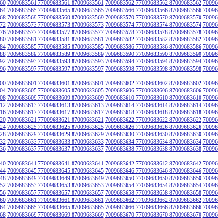
60
7009683561 77009683561 87009683561
7009683562 77009683562 87009683562
70096
64
7009683565 77009683565 87009683565
7009683566 77009683566 87009683566
70096
68
7009683569 77009683569 87009683569
7009683570 77009683570 87009683570
70096
72
7009683573 77009683573 87009683573
7009683574 77009683574 87009683574
70096
76
7009683577 77009683577 87009683577
7009683578 77009683578 87009683578
70096
80
7009683581 77009683581 87009683581
7009683582 77009683582 87009683582
70096
84
7009683585 77009683585 87009683585
7009683586 77009683586 87009683586
70096
88
7009683589 77009683589 87009683589
7009683590 77009683590 87009683590
70096
92
7009683593 77009683593 87009683593
7009683594 77009683594 87009683594
70096
96
7009683597 77009683597 87009683597
7009683598 77009683598 87009683598
70096
00
7009683601 77009683601 87009683601
7009683602 77009683602 87009683602
70096
04
7009683605 77009683605 87009683605
7009683606 77009683606 87009683606
70096
08
7009683609 77009683609 87009683609
7009683610 77009683610 87009683610
70096
12
7009683613 77009683613 87009683613
7009683614 77009683614 87009683614
70096
16
7009683617 77009683617 87009683617
7009683618 77009683618 87009683618
70096
20
7009683621 77009683621 87009683621
7009683622 77009683622 87009683622
70096
24
7009683625 77009683625 87009683625
7009683626 77009683626 87009683626
70096
28
7009683629 77009683629 87009683629
7009683630 77009683630 87009683630
70096
32
7009683633 77009683633 87009683633
7009683634 77009683634 87009683634
70096
36
7009683637 77009683637 87009683637
7009683638 77009683638 87009683638
70096
40
7009683641 77009683641 87009683641
7009683642 77009683642 87009683642
70096
44
7009683645 77009683645 87009683645
7009683646 77009683646 87009683646
70096
48
7009683649 77009683649 87009683649
7009683650 77009683650 87009683650
70096
52
7009683653 77009683653 87009683653
7009683654 77009683654 87009683654
70096
56
7009683657 77009683657 87009683657
7009683658 77009683658 87009683658
70096
60
7009683661 77009683661 87009683661
7009683662 77009683662 87009683662
70096
64
7009683665 77009683665 87009683665
7009683666 77009683666 87009683666
70096
68
7009683669 77009683669 87009683669
7009683670 77009683670 87009683670
70096