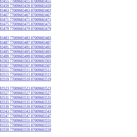
83455 77009683455 87009683455
83459 77009683459 87009683459
83463 77009683463 87009683463
83467 77009683467 87009683467
83471 77009683471 87009683471
83475 77009683475 87009683475
83479 77009683479 87009683479
83483 77009683483 87009683483
83487 77009683487 87009683487
83491 77009683491 87009683491
83495 77009683495 87009683495
83499 77009683499 87009683499
83503 77009683503 87009683503
83507 77009683507 87009683507
83511 77009683511 87009683511
83515 77009683515 87009683515
83519 77009683519 87009683519
83523 77009683523 87009683523
83527 77009683527 87009683527
83531 77009683531 87009683531
83535 77009683535 87009683535
83539 77009683539 87009683539
83543 77009683543 87009683543
83547 77009683547 87009683547
83551 77009683551 87009683551
83555 77009683555 87009683555
83559 77009683559 87009683559