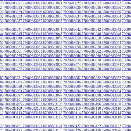
20
7009683021 77009683021 87009683021
7009683022 77009683022 87009683022
70096
24
7009683025 77009683025 87009683025
7009683026 77009683026 87009683026
70096
28
7009683029 77009683029 87009683029
7009683030 77009683030 87009683030
70096
32
7009683033 77009683033 87009683033
7009683034 77009683034 87009683034
70096
36
7009683037 77009683037 87009683037
7009683038 77009683038 87009683038
70096
40
7009683041 77009683041 87009683041
7009683042 77009683042 87009683042
70096
44
7009683045 77009683045 87009683045
7009683046 77009683046 87009683046
70096
48
7009683049 77009683049 87009683049
7009683050 77009683050 87009683050
70096
52
7009683053 77009683053 87009683053
7009683054 77009683054 87009683054
70096
56
7009683057 77009683057 87009683057
7009683058 77009683058 87009683058
70096
60
7009683061 77009683061 87009683061
7009683062 77009683062 87009683062
70096
64
7009683065 77009683065 87009683065
7009683066 77009683066 87009683066
70096
68
7009683069 77009683069 87009683069
7009683070 77009683070 87009683070
70096
72
7009683073 77009683073 87009683073
7009683074 77009683074 87009683074
70096
76
7009683077 77009683077 87009683077
7009683078 77009683078 87009683078
70096
80
7009683081 77009683081 87009683081
7009683082 77009683082 87009683082
70096
84
7009683085 77009683085 87009683085
7009683086 77009683086 87009683086
70096
88
7009683089 77009683089 87009683089
7009683090 77009683090 87009683090
70096
92
7009683093 77009683093 87009683093
7009683094 77009683094 87009683094
70096
96
7009683097 77009683097 87009683097
7009683098 77009683098 87009683098
70096
00
7009683101 77009683101 87009683101
7009683102 77009683102 87009683102
70096
04
7009683105 77009683105 87009683105
7009683106 77009683106 87009683106
70096
08
7009683109 77009683109 87009683109
7009683110 77009683110 87009683110
70096
12
7009683113 77009683113 87009683113
7009683114 77009683114 87009683114
70096
16
7009683117 77009683117 87009683117
7009683118 77009683118 87009683118
70096
20
7009683121 77009683121 87009683121
7009683122 77009683122 87009683122
70096
24
7009683125 77009683125 87009683125
7009683126 77009683126 87009683126
70096