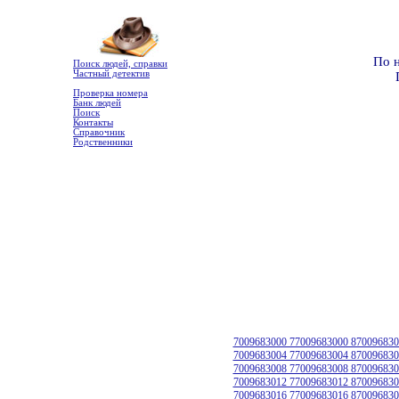
По 
Поиск людей, справки
Частный детектив
Проверка номера
Банк людей
Поиск
Контакты
Справочник
Родственники
7009683000 77009683000 870096830
7009683004 77009683004 870096830
7009683008 77009683008 870096830
7009683012 77009683012 870096830
7009683016 77009683016 870096830