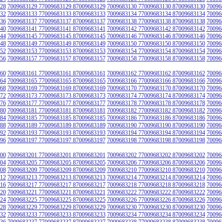
28
7009683129 77009683129 87009683129
7009683130 77009683130 87009683130
70096
32
7009683133 77009683133 87009683133
7009683134 77009683134 87009683134
70096
36
7009683137 77009683137 87009683137
7009683138 77009683138 87009683138
70096
40
7009683141 77009683141 87009683141
7009683142 77009683142 87009683142
70096
44
7009683145 77009683145 87009683145
7009683146 77009683146 87009683146
70096
48
7009683149 77009683149 87009683149
7009683150 77009683150 87009683150
70096
52
7009683153 77009683153 87009683153
7009683154 77009683154 87009683154
70096
56
7009683157 77009683157 87009683157
7009683158 77009683158 87009683158
70096
60
7009683161 77009683161 87009683161
7009683162 77009683162 87009683162
70096
64
7009683165 77009683165 87009683165
7009683166 77009683166 87009683166
70096
68
7009683169 77009683169 87009683169
7009683170 77009683170 87009683170
70096
72
7009683173 77009683173 87009683173
7009683174 77009683174 87009683174
70096
76
7009683177 77009683177 87009683177
7009683178 77009683178 87009683178
70096
80
7009683181 77009683181 87009683181
7009683182 77009683182 87009683182
70096
84
7009683185 77009683185 87009683185
7009683186 77009683186 87009683186
70096
88
7009683189 77009683189 87009683189
7009683190 77009683190 87009683190
70096
92
7009683193 77009683193 87009683193
7009683194 77009683194 87009683194
70096
96
7009683197 77009683197 87009683197
7009683198 77009683198 87009683198
70096
00
7009683201 77009683201 87009683201
7009683202 77009683202 87009683202
70096
04
7009683205 77009683205 87009683205
7009683206 77009683206 87009683206
70096
08
7009683209 77009683209 87009683209
7009683210 77009683210 87009683210
70096
12
7009683213 77009683213 87009683213
7009683214 77009683214 87009683214
70096
16
7009683217 77009683217 87009683217
7009683218 77009683218 87009683218
70096
20
7009683221 77009683221 87009683221
7009683222 77009683222 87009683222
70096
24
7009683225 77009683225 87009683225
7009683226 77009683226 87009683226
70096
28
7009683229 77009683229 87009683229
7009683230 77009683230 87009683230
70096
32
7009683233 77009683233 87009683233
7009683234 77009683234 87009683234
70096
36
7009683237 77009683237 87009683237
7009683238 77009683238 87009683238
70096