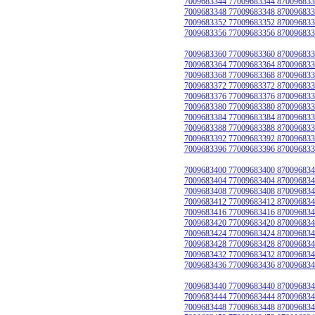
7009683344 77009683344 870096833
7009683348 77009683348 870096833
7009683352 77009683352 870096833
7009683356 77009683356 870096833
7009683360 77009683360 870096833
7009683364 77009683364 870096833
7009683368 77009683368 870096833
7009683372 77009683372 870096833
7009683376 77009683376 870096833
7009683380 77009683380 870096833
7009683384 77009683384 870096833
7009683388 77009683388 870096833
7009683392 77009683392 870096833
7009683396 77009683396 870096833
7009683400 77009683400 870096834
7009683404 77009683404 870096834
7009683408 77009683408 870096834
7009683412 77009683412 870096834
7009683416 77009683416 870096834
7009683420 77009683420 870096834
7009683424 77009683424 870096834
7009683428 77009683428 870096834
7009683432 77009683432 870096834
7009683436 77009683436 870096834
7009683440 77009683440 870096834
7009683444 77009683444 870096834
7009683448 77009683448 870096834