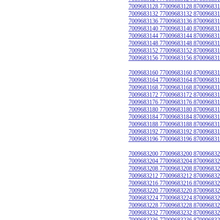
7009683128 77009683128 870096831
7009683132 77009683132 870096831
7009683136 77009683136 870096831
7009683140 77009683140 870096831
7009683144 77009683144 870096831
7009683148 77009683148 870096831
7009683152 77009683152 870096831
7009683156 77009683156 870096831
7009683160 77009683160 870096831
7009683164 77009683164 870096831
7009683168 77009683168 870096831
7009683172 77009683172 870096831
7009683176 77009683176 870096831
7009683180 77009683180 870096831
7009683184 77009683184 870096831
7009683188 77009683188 870096831
7009683192 77009683192 870096831
7009683196 77009683196 870096831
7009683200 77009683200 870096832
7009683204 77009683204 870096832
7009683208 77009683208 870096832
7009683212 77009683212 870096832
7009683216 77009683216 870096832
7009683220 77009683220 870096832
7009683224 77009683224 870096832
7009683228 77009683228 870096832
7009683232 77009683232 870096832
7009683236 77009683236 870096832