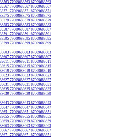
83563 77009683563 87009683563
83567 77009683567 87009683567
83571 77009683571 87009683571
83575 77009683575 87009683575
83579 77009683579 87009683579
83583 77009683583 87009683583
83587 77009683587 87009683587
83591 77009683591 87009683591
83595 77009683595 87009683595
83599 77009683599 87009683599
83603 77009683603 87009683603
83607 77009683607 87009683607
83611 77009683611 87009683611
83615 77009683615 87009683615
83619 77009683619 87009683619
83623 77009683623 87009683623
83627 77009683627 87009683627
83631 77009683631 87009683631
83635 77009683635 87009683635
83639 77009683639 87009683639
83643 77009683643 87009683643
83647 77009683647 87009683647
83651 77009683651 87009683651
83655 77009683655 87009683655
83659 77009683659 87009683659
83663 77009683663 87009683663
83667 77009683667 87009683667
83671 77009683671 87009683671