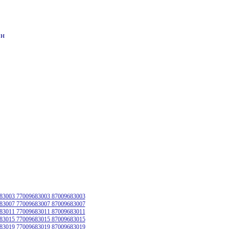
он
83003 77009683003 87009683003
83007 77009683007 87009683007
83011 77009683011 87009683011
83015 77009683015 87009683015
83019 77009683019 87009683019