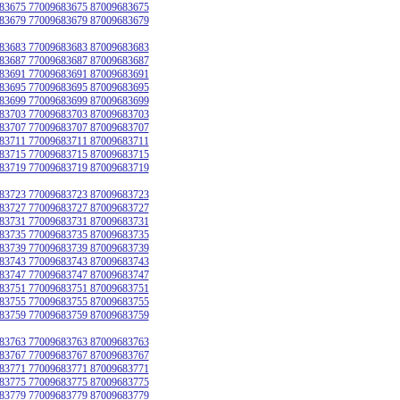
83675 77009683675 87009683675
83679 77009683679 87009683679
83683 77009683683 87009683683
83687 77009683687 87009683687
83691 77009683691 87009683691
83695 77009683695 87009683695
83699 77009683699 87009683699
83703 77009683703 87009683703
83707 77009683707 87009683707
83711 77009683711 87009683711
83715 77009683715 87009683715
83719 77009683719 87009683719
83723 77009683723 87009683723
83727 77009683727 87009683727
83731 77009683731 87009683731
83735 77009683735 87009683735
83739 77009683739 87009683739
83743 77009683743 87009683743
83747 77009683747 87009683747
83751 77009683751 87009683751
83755 77009683755 87009683755
83759 77009683759 87009683759
83763 77009683763 87009683763
83767 77009683767 87009683767
83771 77009683771 87009683771
83775 77009683775 87009683775
83779 77009683779 87009683779