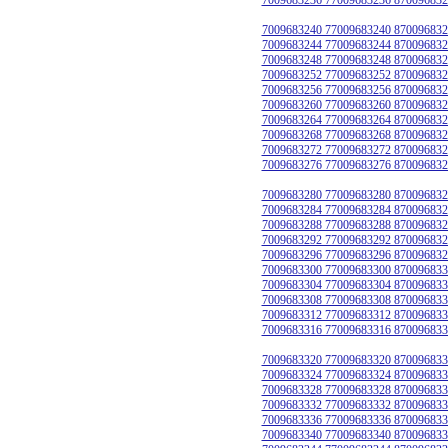
7009683240 77009683240 870096832
7009683244 77009683244 870096832
7009683248 77009683248 870096832
7009683252 77009683252 870096832
7009683256 77009683256 870096832
7009683260 77009683260 870096832
7009683264 77009683264 870096832
7009683268 77009683268 870096832
7009683272 77009683272 870096832
7009683276 77009683276 870096832
7009683280 77009683280 870096832
7009683284 77009683284 870096832
7009683288 77009683288 870096832
7009683292 77009683292 870096832
7009683296 77009683296 870096832
7009683300 77009683300 870096833
7009683304 77009683304 870096833
7009683308 77009683308 870096833
7009683312 77009683312 870096833
7009683316 77009683316 870096833
7009683320 77009683320 870096833
7009683324 77009683324 870096833
7009683328 77009683328 870096833
7009683332 77009683332 870096833
7009683336 77009683336 870096833
7009683340 77009683340 870096833