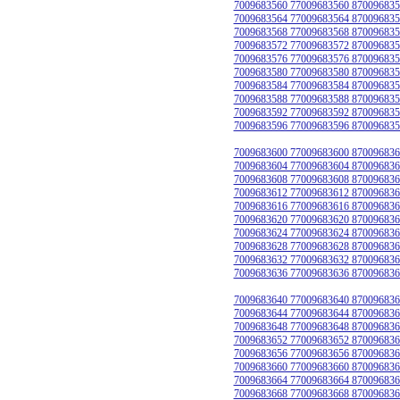
7009683560 77009683560 870096835
7009683564 77009683564 870096835
7009683568 77009683568 870096835
7009683572 77009683572 870096835
7009683576 77009683576 870096835
7009683580 77009683580 870096835
7009683584 77009683584 870096835
7009683588 77009683588 870096835
7009683592 77009683592 870096835
7009683596 77009683596 870096835
7009683600 77009683600 870096836
7009683604 77009683604 870096836
7009683608 77009683608 870096836
7009683612 77009683612 870096836
7009683616 77009683616 870096836
7009683620 77009683620 870096836
7009683624 77009683624 870096836
7009683628 77009683628 870096836
7009683632 77009683632 870096836
7009683636 77009683636 870096836
7009683640 77009683640 870096836
7009683644 77009683644 870096836
7009683648 77009683648 870096836
7009683652 77009683652 870096836
7009683656 77009683656 870096836
7009683660 77009683660 870096836
7009683664 77009683664 870096836
7009683668 77009683668 870096836