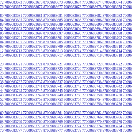
72
7009683673 77009683673 87009683673
7009683674 77009683674 87009683674
70096
76
7009683677 77009683677 87009683677
7009683678 77009683678 87009683678
70096
80
7009683681 77009683681 87009683681
7009683682 77009683682 87009683682
70096
84
7009683685 77009683685 87009683685
7009683686 77009683686 87009683686
70096
88
7009683689 77009683689 87009683689
7009683690 77009683690 87009683690
70096
92
7009683693 77009683693 87009683693
7009683694 77009683694 87009683694
70096
96
7009683697 77009683697 87009683697
7009683698 77009683698 87009683698
70096
00
7009683701 77009683701 87009683701
7009683702 77009683702 87009683702
70096
04
7009683705 77009683705 87009683705
7009683706 77009683706 87009683706
70096
08
7009683709 77009683709 87009683709
7009683710 77009683710 87009683710
70096
12
7009683713 77009683713 87009683713
7009683714 77009683714 87009683714
70096
16
7009683717 77009683717 87009683717
7009683718 77009683718 87009683718
70096
20
7009683721 77009683721 87009683721
7009683722 77009683722 87009683722
70096
24
7009683725 77009683725 87009683725
7009683726 77009683726 87009683726
70096
28
7009683729 77009683729 87009683729
7009683730 77009683730 87009683730
70096
32
7009683733 77009683733 87009683733
7009683734 77009683734 87009683734
70096
36
7009683737 77009683737 87009683737
7009683738 77009683738 87009683738
70096
40
7009683741 77009683741 87009683741
7009683742 77009683742 87009683742
70096
44
7009683745 77009683745 87009683745
7009683746 77009683746 87009683746
70096
48
7009683749 77009683749 87009683749
7009683750 77009683750 87009683750
70096
52
7009683753 77009683753 87009683753
7009683754 77009683754 87009683754
70096
56
7009683757 77009683757 87009683757
7009683758 77009683758 87009683758
70096
60
7009683761 77009683761 87009683761
7009683762 77009683762 87009683762
70096
64
7009683765 77009683765 87009683765
7009683766 77009683766 87009683766
70096
68
7009683769 77009683769 87009683769
7009683770 77009683770 87009683770
70096
72
7009683773 77009683773 87009683773
7009683774 77009683774 87009683774
70096
76
7009683777 77009683777 87009683777
7009683778 77009683778 87009683778
70096