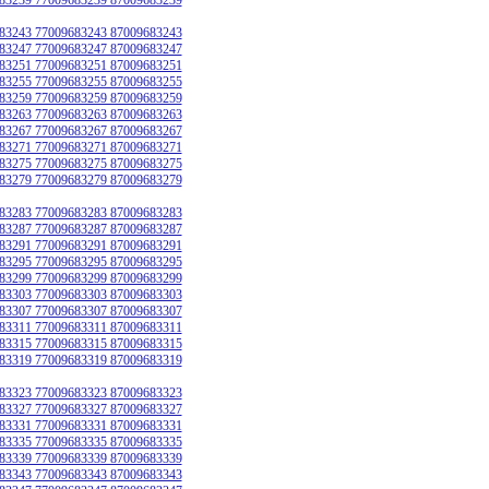
83243 77009683243 87009683243
83247 77009683247 87009683247
83251 77009683251 87009683251
83255 77009683255 87009683255
83259 77009683259 87009683259
83263 77009683263 87009683263
83267 77009683267 87009683267
83271 77009683271 87009683271
83275 77009683275 87009683275
83279 77009683279 87009683279
83283 77009683283 87009683283
83287 77009683287 87009683287
83291 77009683291 87009683291
83295 77009683295 87009683295
83299 77009683299 87009683299
83303 77009683303 87009683303
83307 77009683307 87009683307
83311 77009683311 87009683311
83315 77009683315 87009683315
83319 77009683319 87009683319
83323 77009683323 87009683323
83327 77009683327 87009683327
83331 77009683331 87009683331
83335 77009683335 87009683335
83339 77009683339 87009683339
83343 77009683343 87009683343