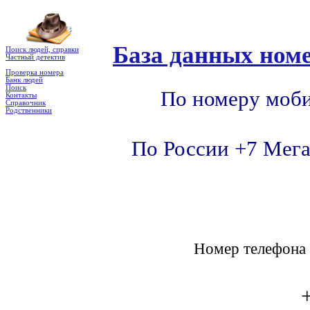
База данных номе
Поиск людей, справки
Частный детектив
Проверка номера
Банк людей
Поиск
По номеру моби
Контакты
Справочник
Родственники
По России +7 Мега
Номер телефон