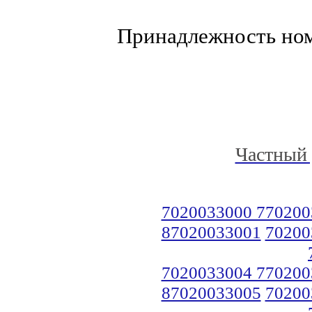
Принадлежность но
Частный 
7020033000 770200
87020033001
70200
7020033004 770200
87020033005
70200