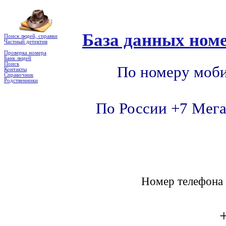
База данных номе
Поиск людей, справки
Частный детектив
Проверка номера
Банк людей
Поиск
По номеру моби
Контакты
Справочник
Родственники
По России +7 Мега
Номер телефон