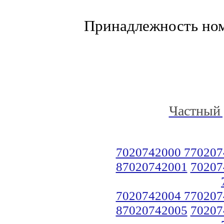
Принадлежность но
Частный 
7020742000 770207
87020742001
70207
7020742004 770207
87020742005
70207