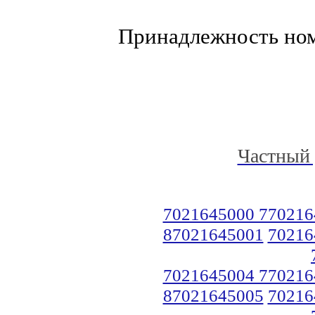
Принадлежность но
Частный 
7021645000 770216
87021645001
70216
7021645004 770216
87021645005
70216