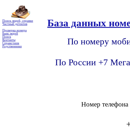
База данных номе
Поиск людей, справки
Частный детектив
Проверка номера
Банк людей
Поиск
По номеру моби
Контакты
Справочник
Родственники
По России +7 Мега
Номер телефон