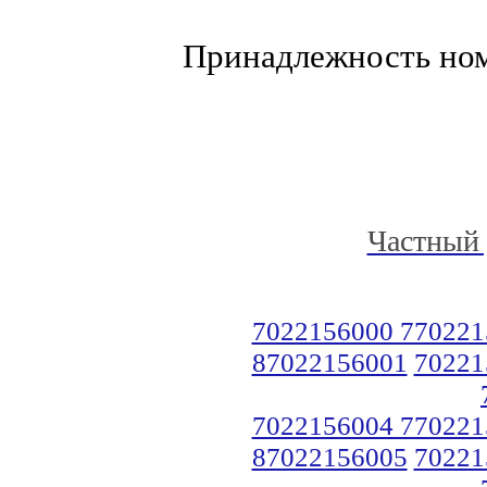
Принадлежность но
Частный 
7022156000 770221
87022156001
70221
7022156004 770221
87022156005
70221