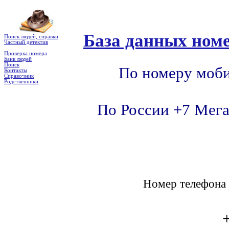
База данных номе
Поиск людей, справки
Частный детектив
Проверка номера
Банк людей
Поиск
По номеру моби
Контакты
Справочник
Родственники
По России +7 Мега
Номер телефон