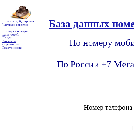
База данных номе
Поиск людей, справки
Частный детектив
Проверка номера
Банк людей
Поиск
По номеру моби
Контакты
Справочник
Родственники
По России +7 Мега
Номер телефон