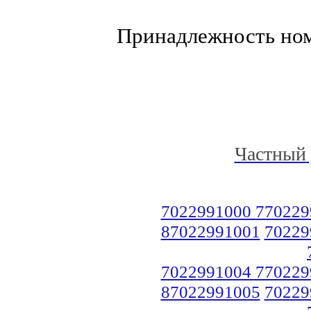
Принадлежность но
Частный 
7022991000 770229
87022991001
70229
7022991004 770229
87022991005
70229