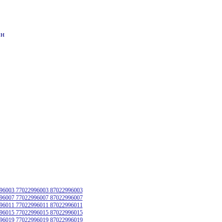
он
96003 77022996003 87022996003
96007 77022996007 87022996007
96011 77022996011 87022996011
96015 77022996015 87022996015
96019 77022996019 87022996019