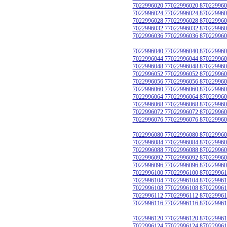
7022996020 77022996020 870229960
7022996024 77022996024 870229960
7022996028 77022996028 870229960
7022996032 77022996032 870229960
7022996036 77022996036 870229960
7022996040 77022996040 870229960
7022996044 77022996044 870229960
7022996048 77022996048 870229960
7022996052 77022996052 870229960
7022996056 77022996056 870229960
7022996060 77022996060 870229960
7022996064 77022996064 870229960
7022996068 77022996068 870229960
7022996072 77022996072 870229960
7022996076 77022996076 870229960
7022996080 77022996080 870229960
7022996084 77022996084 870229960
7022996088 77022996088 870229960
7022996092 77022996092 870229960
7022996096 77022996096 870229960
7022996100 77022996100 870229961
7022996104 77022996104 870229961
7022996108 77022996108 870229961
7022996112 77022996112 870229961
7022996116 77022996116 870229961
7022996120 77022996120 870229961
7022996124 77022996124 870229961