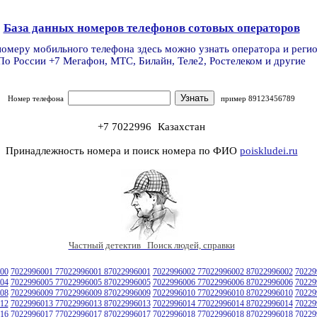
База данных номеров телефонов сотовых операторов
номеру мобильного телефона здесь можно узнать оператора и реги
По России +7 Мегафон, МТС, Билайн, Теле2, Ростелеком и другие
Номер телефона
пример 89123456789
+7 7022996
Казахстан
Принадлежность номера и поиск номера по ФИО
poiskludei.ru
Частный детектив Поиск людей, справки
00
7022996001 77022996001 87022996001
7022996002 77022996002 87022996002
70229
04
7022996005 77022996005 87022996005
7022996006 77022996006 87022996006
70229
08
7022996009 77022996009 87022996009
7022996010 77022996010 87022996010
70229
12
7022996013 77022996013 87022996013
7022996014 77022996014 87022996014
70229
16
7022996017 77022996017 87022996017
7022996018 77022996018 87022996018
70229