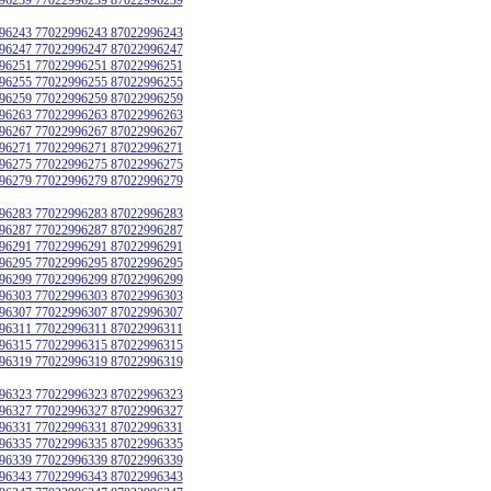
96243 77022996243 87022996243
96247 77022996247 87022996247
96251 77022996251 87022996251
96255 77022996255 87022996255
96259 77022996259 87022996259
96263 77022996263 87022996263
96267 77022996267 87022996267
96271 77022996271 87022996271
96275 77022996275 87022996275
96279 77022996279 87022996279
96283 77022996283 87022996283
96287 77022996287 87022996287
96291 77022996291 87022996291
96295 77022996295 87022996295
96299 77022996299 87022996299
96303 77022996303 87022996303
96307 77022996307 87022996307
96311 77022996311 87022996311
96315 77022996315 87022996315
96319 77022996319 87022996319
96323 77022996323 87022996323
96327 77022996327 87022996327
96331 77022996331 87022996331
96335 77022996335 87022996335
96339 77022996339 87022996339
96343 77022996343 87022996343