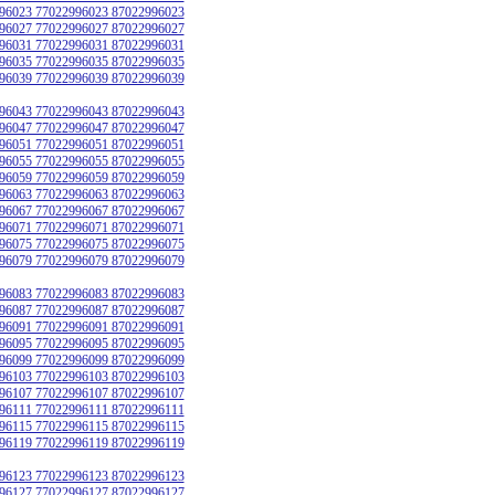
96023 77022996023 87022996023
96027 77022996027 87022996027
96031 77022996031 87022996031
96035 77022996035 87022996035
96039 77022996039 87022996039
96043 77022996043 87022996043
96047 77022996047 87022996047
96051 77022996051 87022996051
96055 77022996055 87022996055
96059 77022996059 87022996059
96063 77022996063 87022996063
96067 77022996067 87022996067
96071 77022996071 87022996071
96075 77022996075 87022996075
96079 77022996079 87022996079
96083 77022996083 87022996083
96087 77022996087 87022996087
96091 77022996091 87022996091
96095 77022996095 87022996095
96099 77022996099 87022996099
96103 77022996103 87022996103
96107 77022996107 87022996107
96111 77022996111 87022996111
96115 77022996115 87022996115
96119 77022996119 87022996119
96123 77022996123 87022996123
96127 77022996127 87022996127