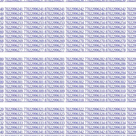
40
7022996241 77022996241 87022996241
7022996242 77022996242 87022996242
70229
44
7022996245 77022996245 87022996245
7022996246 77022996246 87022996246
70229
48
7022996249 77022996249 87022996249
7022996250 77022996250 87022996250
70229
52
7022996253 77022996253 87022996253
7022996254 77022996254 87022996254
70229
56
7022996257 77022996257 87022996257
7022996258 77022996258 87022996258
70229
60
7022996261 77022996261 87022996261
7022996262 77022996262 87022996262
70229
64
7022996265 77022996265 87022996265
7022996266 77022996266 87022996266
70229
68
7022996269 77022996269 87022996269
7022996270 77022996270 87022996270
70229
72
7022996273 77022996273 87022996273
7022996274 77022996274 87022996274
70229
76
7022996277 77022996277 87022996277
7022996278 77022996278 87022996278
70229
80
7022996281 77022996281 87022996281
7022996282 77022996282 87022996282
70229
84
7022996285 77022996285 87022996285
7022996286 77022996286 87022996286
70229
88
7022996289 77022996289 87022996289
7022996290 77022996290 87022996290
70229
92
7022996293 77022996293 87022996293
7022996294 77022996294 87022996294
70229
96
7022996297 77022996297 87022996297
7022996298 77022996298 87022996298
70229
00
7022996301 77022996301 87022996301
7022996302 77022996302 87022996302
70229
04
7022996305 77022996305 87022996305
7022996306 77022996306 87022996306
70229
08
7022996309 77022996309 87022996309
7022996310 77022996310 87022996310
70229
12
7022996313 77022996313 87022996313
7022996314 77022996314 87022996314
70229
16
7022996317 77022996317 87022996317
7022996318 77022996318 87022996318
70229
20
7022996321 77022996321 87022996321
7022996322 77022996322 87022996322
70229
24
7022996325 77022996325 87022996325
7022996326 77022996326 87022996326
70229
28
7022996329 77022996329 87022996329
7022996330 77022996330 87022996330
70229
32
7022996333 77022996333 87022996333
7022996334 77022996334 87022996334
70229
36
7022996337 77022996337 87022996337
7022996338 77022996338 87022996338
70229
40
7022996341 77022996341 87022996341
7022996342 77022996342 87022996342
70229