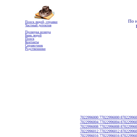
По 
Поиск людей, справки
Частный детектив
Проверка номера
Банк людей
Поиск
Контакты
Справочник
Родственники
7022996000 77022996000 870229960
7022996004 77022996004 870229960
7022996008 77022996008 870229960
7022996012 77022996012 870229960
7022996016 77022996016 870229960