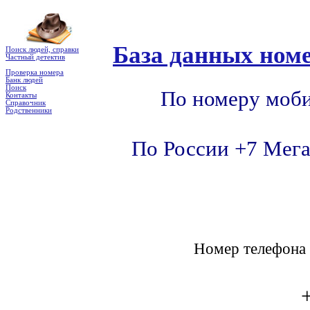
База данных номе
Поиск людей, справки
Частный детектив
Проверка номера
Банк людей
Поиск
По номеру моби
Контакты
Справочник
Родственники
По России +7 Мега
Номер телефон