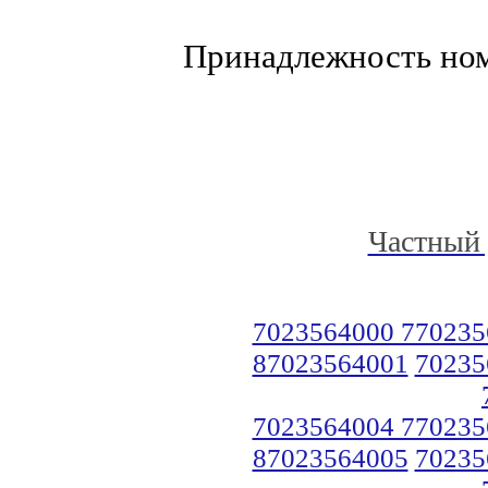
Принадлежность но
Частный 
7023564000 770235
87023564001
70235
7023564004 770235
87023564005
70235