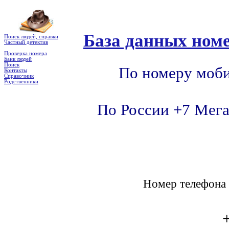
База данных номе
Поиск людей, справки
Частный детектив
Проверка номера
Банк людей
Поиск
По номеру моби
Контакты
Справочник
Родственники
По России +7 Мега
Номер телефон