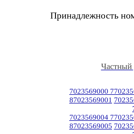
Принадлежность но
Частный 
7023569000 770235
87023569001
70235
7023569004 770235
87023569005
70235