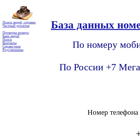
База данных номе
Поиск людей, справки
Частный детектив
Проверка номера
Банк людей
Поиск
По номеру моби
Контакты
Справочник
Родственники
По России +7 Мега
Номер телефон