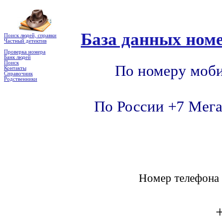
База данных номе
Поиск людей, справки
Частный детектив
Проверка номера
Банк людей
Поиск
По номеру моби
Контакты
Справочник
Родственники
По России +7 Мега
Номер телефон