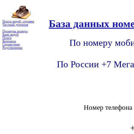
База данных номе
Поиск людей, справки
Частный детектив
Проверка номера
Банк людей
Поиск
По номеру моби
Контакты
Справочник
Родственники
По России +7 Мега
Номер телефон