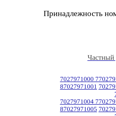
Принадлежность но
Частный 
7027971000 770279
87027971001
70279
7027971004 770279
87027971005
70279