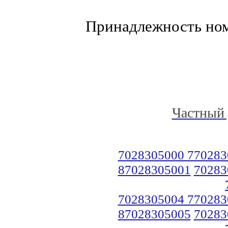
Принадлежность но
Частный 
7028305000 770283
87028305001
70283
7028305004 770283
87028305005
70283