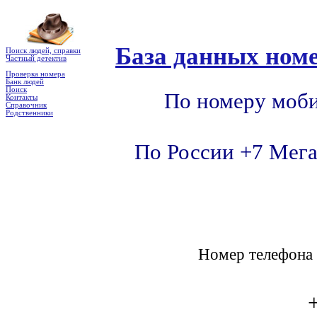
База данных номе
Поиск людей, справки
Частный детектив
Проверка номера
Банк людей
Поиск
По номеру моби
Контакты
Справочник
Родственники
По России +7 Мега
Номер телефон