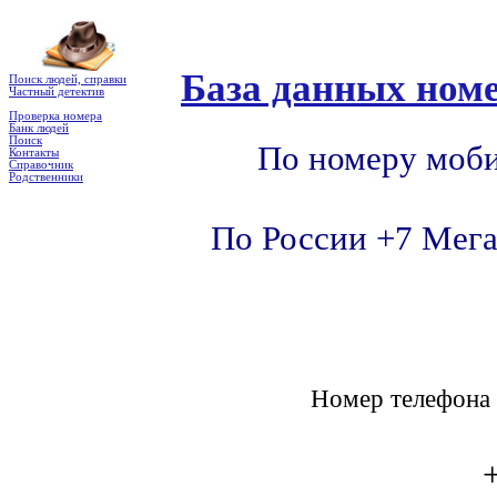
База данных номе
Поиск людей, справки
Частный детектив
Проверка номера
Банк людей
Поиск
По номеру моби
Контакты
Справочник
Родственники
По России +7 Мега
Номер телефон