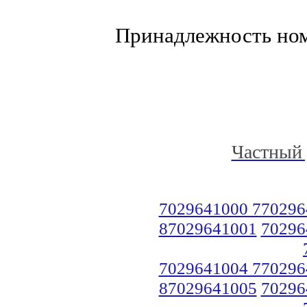
Принадлежность но
Частный 
7029641000 770296
87029641001
70296
7029641004 770296
87029641005
70296