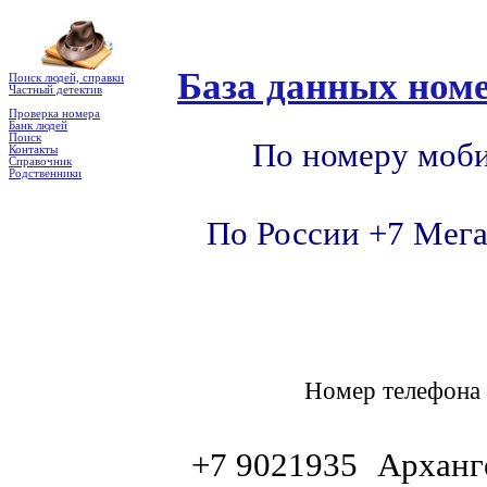
База данных номе
Поиск людей, справки
Частный детектив
Проверка номера
Банк людей
Поиск
По номеру моби
Контакты
Справочник
Родственники
По России +7 Мега
Номер телефон
+7 9021935
Арханг