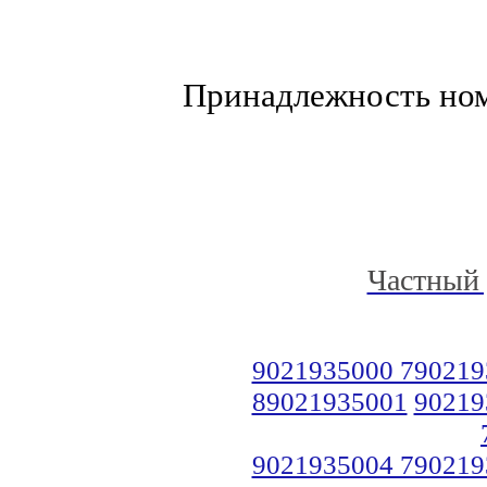
Принадлежность но
Частный 
9021935000 790219
89021935001
90219
9021935004 790219