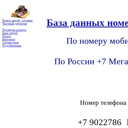
База данных номе
Поиск людей, справки
Частный детектив
Проверка номера
Банк людей
Поиск
По номеру моби
Контакты
Справочник
Родственники
По России +7 Мега
Номер телефон
+7 9022786