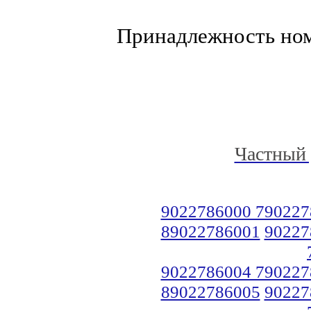
Принадлежность но
Частный 
9022786000 790227
89022786001
90227
9022786004 790227
89022786005
90227