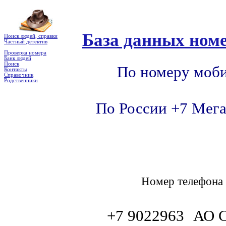
База данных номе
Поиск людей, справки
Частный детектив
Проверка номера
Банк людей
Поиск
По номеру моби
Контакты
Справочник
Родственники
По России +7 Мега
Номер телефон
+7 9022963
АО 