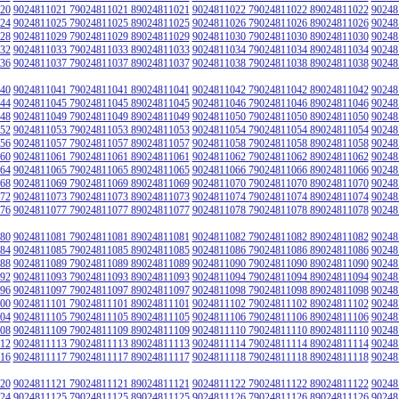
20
9024811021 79024811021 89024811021
9024811022 79024811022 89024811022
90248
24
9024811025 79024811025 89024811025
9024811026 79024811026 89024811026
90248
28
9024811029 79024811029 89024811029
9024811030 79024811030 89024811030
90248
32
9024811033 79024811033 89024811033
9024811034 79024811034 89024811034
90248
36
9024811037 79024811037 89024811037
9024811038 79024811038 89024811038
90248
40
9024811041 79024811041 89024811041
9024811042 79024811042 89024811042
90248
44
9024811045 79024811045 89024811045
9024811046 79024811046 89024811046
90248
48
9024811049 79024811049 89024811049
9024811050 79024811050 89024811050
90248
52
9024811053 79024811053 89024811053
9024811054 79024811054 89024811054
90248
56
9024811057 79024811057 89024811057
9024811058 79024811058 89024811058
90248
60
9024811061 79024811061 89024811061
9024811062 79024811062 89024811062
90248
64
9024811065 79024811065 89024811065
9024811066 79024811066 89024811066
90248
68
9024811069 79024811069 89024811069
9024811070 79024811070 89024811070
90248
72
9024811073 79024811073 89024811073
9024811074 79024811074 89024811074
90248
76
9024811077 79024811077 89024811077
9024811078 79024811078 89024811078
90248
80
9024811081 79024811081 89024811081
9024811082 79024811082 89024811082
90248
84
9024811085 79024811085 89024811085
9024811086 79024811086 89024811086
90248
88
9024811089 79024811089 89024811089
9024811090 79024811090 89024811090
90248
92
9024811093 79024811093 89024811093
9024811094 79024811094 89024811094
90248
96
9024811097 79024811097 89024811097
9024811098 79024811098 89024811098
90248
00
9024811101 79024811101 89024811101
9024811102 79024811102 89024811102
90248
04
9024811105 79024811105 89024811105
9024811106 79024811106 89024811106
90248
08
9024811109 79024811109 89024811109
9024811110 79024811110 89024811110
90248
12
9024811113 79024811113 89024811113
9024811114 79024811114 89024811114
90248
16
9024811117 79024811117 89024811117
9024811118 79024811118 89024811118
90248
20
9024811121 79024811121 89024811121
9024811122 79024811122 89024811122
90248
24
9024811125 79024811125 89024811125
9024811126 79024811126 89024811126
90248