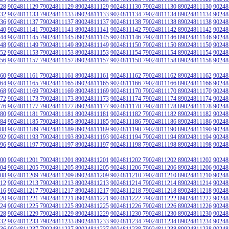
28
9024811129 79024811129 89024811129
9024811130 79024811130 89024811130
90248
32
9024811133 79024811133 89024811133
9024811134 79024811134 89024811134
90248
36
9024811137 79024811137 89024811137
9024811138 79024811138 89024811138
90248
40
9024811141 79024811141 89024811141
9024811142 79024811142 89024811142
90248
44
9024811145 79024811145 89024811145
9024811146 79024811146 89024811146
90248
48
9024811149 79024811149 89024811149
9024811150 79024811150 89024811150
90248
52
9024811153 79024811153 89024811153
9024811154 79024811154 89024811154
90248
56
9024811157 79024811157 89024811157
9024811158 79024811158 89024811158
90248
60
9024811161 79024811161 89024811161
9024811162 79024811162 89024811162
90248
64
9024811165 79024811165 89024811165
9024811166 79024811166 89024811166
90248
68
9024811169 79024811169 89024811169
9024811170 79024811170 89024811170
90248
72
9024811173 79024811173 89024811173
9024811174 79024811174 89024811174
90248
76
9024811177 79024811177 89024811177
9024811178 79024811178 89024811178
90248
80
9024811181 79024811181 89024811181
9024811182 79024811182 89024811182
90248
84
9024811185 79024811185 89024811185
9024811186 79024811186 89024811186
90248
88
9024811189 79024811189 89024811189
9024811190 79024811190 89024811190
90248
92
9024811193 79024811193 89024811193
9024811194 79024811194 89024811194
90248
96
9024811197 79024811197 89024811197
9024811198 79024811198 89024811198
90248
00
9024811201 79024811201 89024811201
9024811202 79024811202 89024811202
90248
04
9024811205 79024811205 89024811205
9024811206 79024811206 89024811206
90248
08
9024811209 79024811209 89024811209
9024811210 79024811210 89024811210
90248
12
9024811213 79024811213 89024811213
9024811214 79024811214 89024811214
90248
16
9024811217 79024811217 89024811217
9024811218 79024811218 89024811218
90248
20
9024811221 79024811221 89024811221
9024811222 79024811222 89024811222
90248
24
9024811225 79024811225 89024811225
9024811226 79024811226 89024811226
90248
28
9024811229 79024811229 89024811229
9024811230 79024811230 89024811230
90248
32
9024811233 79024811233 89024811233
9024811234 79024811234 89024811234
90248
36
9024811237 79024811237 89024811237
9024811238 79024811238 89024811238
90248