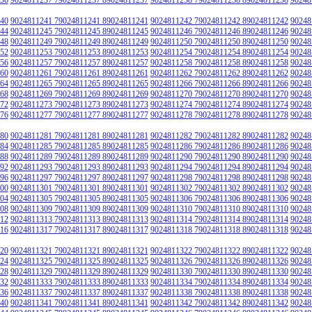
40
9024811241 79024811241 89024811241
9024811242 79024811242 89024811242
90248
44
9024811245 79024811245 89024811245
9024811246 79024811246 89024811246
90248
48
9024811249 79024811249 89024811249
9024811250 79024811250 89024811250
90248
52
9024811253 79024811253 89024811253
9024811254 79024811254 89024811254
90248
56
9024811257 79024811257 89024811257
9024811258 79024811258 89024811258
90248
60
9024811261 79024811261 89024811261
9024811262 79024811262 89024811262
90248
64
9024811265 79024811265 89024811265
9024811266 79024811266 89024811266
90248
68
9024811269 79024811269 89024811269
9024811270 79024811270 89024811270
90248
72
9024811273 79024811273 89024811273
9024811274 79024811274 89024811274
90248
76
9024811277 79024811277 89024811277
9024811278 79024811278 89024811278
90248
80
9024811281 79024811281 89024811281
9024811282 79024811282 89024811282
90248
84
9024811285 79024811285 89024811285
9024811286 79024811286 89024811286
90248
88
9024811289 79024811289 89024811289
9024811290 79024811290 89024811290
90248
92
9024811293 79024811293 89024811293
9024811294 79024811294 89024811294
90248
96
9024811297 79024811297 89024811297
9024811298 79024811298 89024811298
90248
00
9024811301 79024811301 89024811301
9024811302 79024811302 89024811302
90248
04
9024811305 79024811305 89024811305
9024811306 79024811306 89024811306
90248
08
9024811309 79024811309 89024811309
9024811310 79024811310 89024811310
90248
12
9024811313 79024811313 89024811313
9024811314 79024811314 89024811314
90248
16
9024811317 79024811317 89024811317
9024811318 79024811318 89024811318
90248
20
9024811321 79024811321 89024811321
9024811322 79024811322 89024811322
90248
24
9024811325 79024811325 89024811325
9024811326 79024811326 89024811326
90248
28
9024811329 79024811329 89024811329
9024811330 79024811330 89024811330
90248
32
9024811333 79024811333 89024811333
9024811334 79024811334 89024811334
90248
36
9024811337 79024811337 89024811337
9024811338 79024811338 89024811338
90248
40
9024811341 79024811341 89024811341
9024811342 79024811342 89024811342
90248