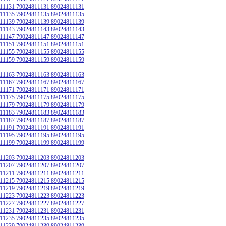
11131 79024811131 89024811131
11135 79024811135 89024811135
11139 79024811139 89024811139
11143 79024811143 89024811143
11147 79024811147 89024811147
11151 79024811151 89024811151
11155 79024811155 89024811155
11159 79024811159 89024811159
11163 79024811163 89024811163
11167 79024811167 89024811167
11171 79024811171 89024811171
11175 79024811175 89024811175
11179 79024811179 89024811179
11183 79024811183 89024811183
11187 79024811187 89024811187
11191 79024811191 89024811191
11195 79024811195 89024811195
11199 79024811199 89024811199
11203 79024811203 89024811203
11207 79024811207 89024811207
11211 79024811211 89024811211
11215 79024811215 89024811215
11219 79024811219 89024811219
11223 79024811223 89024811223
11227 79024811227 89024811227
11231 79024811231 89024811231
11235 79024811235 89024811235
11239 79024811239 89024811239