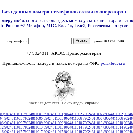
База данных номеров телефонов сотовых операторов
номеру мобильного телефона здесь можно узнать оператора и реги
По России +7 Мегафон, МТС, Билайн, Теле2, Ростелеком и другие
Номер телефона
пример 89123456789
+7 9024811
АКОС, Приморский край
Принадлежность номера и поиск номера по ФИО
poiskludei.ru
Частный детектив Поиск людей, справки
00
9024811001 79024811001 89024811001
9024811002 79024811002 89024811002
90248
04
9024811005 79024811005 89024811005
9024811006 79024811006 89024811006
90248
08
9024811009 79024811009 89024811009
9024811010 79024811010 89024811010
90248
12
9024811013 79024811013 89024811013
9024811014 79024811014 89024811014
90248
16
9024811017 79024811017 89024811017
9024811018 79024811018 89024811018
90248