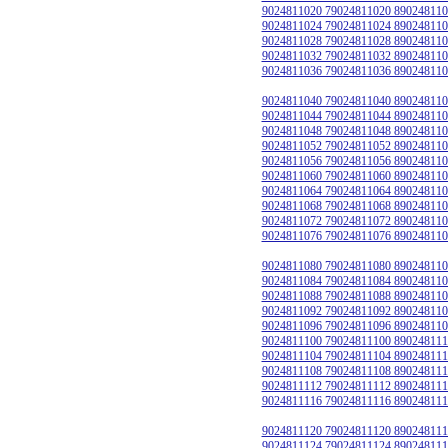
9024811020 79024811020 890248110
9024811024 79024811024 890248110
9024811028 79024811028 890248110
9024811032 79024811032 890248110
9024811036 79024811036 890248110
9024811040 79024811040 890248110
9024811044 79024811044 890248110
9024811048 79024811048 890248110
9024811052 79024811052 890248110
9024811056 79024811056 890248110
9024811060 79024811060 890248110
9024811064 79024811064 890248110
9024811068 79024811068 890248110
9024811072 79024811072 890248110
9024811076 79024811076 890248110
9024811080 79024811080 890248110
9024811084 79024811084 890248110
9024811088 79024811088 890248110
9024811092 79024811092 890248110
9024811096 79024811096 890248110
9024811100 79024811100 890248111
9024811104 79024811104 890248111
9024811108 79024811108 890248111
9024811112 79024811112 890248111
9024811116 79024811116 890248111
9024811120 79024811120 890248111
9024811124 79024811124 890248111