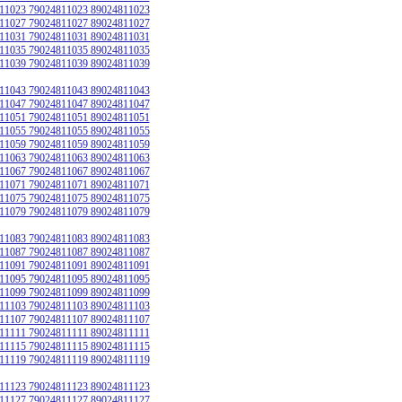
11023 79024811023 89024811023
11027 79024811027 89024811027
11031 79024811031 89024811031
11035 79024811035 89024811035
11039 79024811039 89024811039
11043 79024811043 89024811043
11047 79024811047 89024811047
11051 79024811051 89024811051
11055 79024811055 89024811055
11059 79024811059 89024811059
11063 79024811063 89024811063
11067 79024811067 89024811067
11071 79024811071 89024811071
11075 79024811075 89024811075
11079 79024811079 89024811079
11083 79024811083 89024811083
11087 79024811087 89024811087
11091 79024811091 89024811091
11095 79024811095 89024811095
11099 79024811099 89024811099
11103 79024811103 89024811103
11107 79024811107 89024811107
11111 79024811111 89024811111
11115 79024811115 89024811115
11119 79024811119 89024811119
11123 79024811123 89024811123
11127 79024811127 89024811127