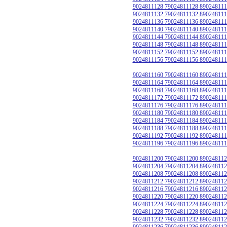
9024811128 79024811128 890248111
9024811132 79024811132 890248111
9024811136 79024811136 890248111
9024811140 79024811140 890248111
9024811144 79024811144 890248111
9024811148 79024811148 890248111
9024811152 79024811152 890248111
9024811156 79024811156 890248111
9024811160 79024811160 890248111
9024811164 79024811164 890248111
9024811168 79024811168 890248111
9024811172 79024811172 890248111
9024811176 79024811176 890248111
9024811180 79024811180 890248111
9024811184 79024811184 890248111
9024811188 79024811188 890248111
9024811192 79024811192 890248111
9024811196 79024811196 890248111
9024811200 79024811200 890248112
9024811204 79024811204 890248112
9024811208 79024811208 890248112
9024811212 79024811212 890248112
9024811216 79024811216 890248112
9024811220 79024811220 890248112
9024811224 79024811224 890248112
9024811228 79024811228 890248112
9024811232 79024811232 890248112
9024811236 79024811236 890248112