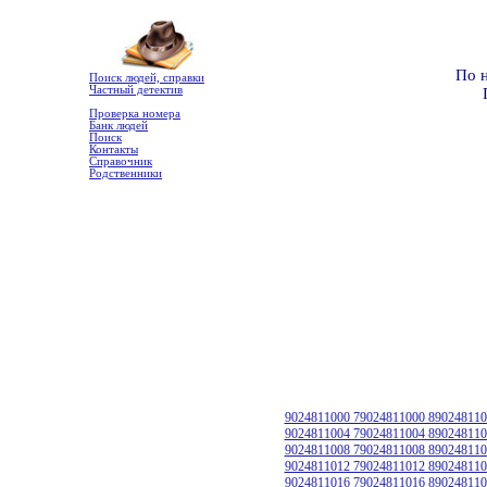
По 
Поиск людей, справки
Частный детектив
Проверка номера
Банк людей
Поиск
Контакты
Справочник
Родственники
9024811000 79024811000 890248110
9024811004 79024811004 890248110
9024811008 79024811008 890248110
9024811012 79024811012 890248110
9024811016 79024811016 890248110