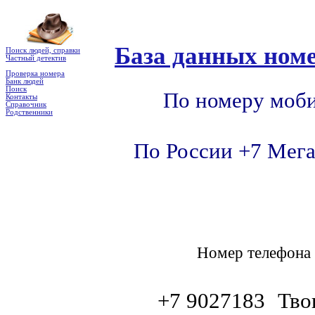
База данных номе
Поиск людей, справки
Частный детектив
Проверка номера
Банк людей
Поиск
По номеру моби
Контакты
Справочник
Родственники
По России +7 Мега
Номер телефон
+7 9027183
Тво