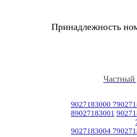
Принадлежность но
Частный 
9027183000 790271
89027183001
90271
9027183004 790271