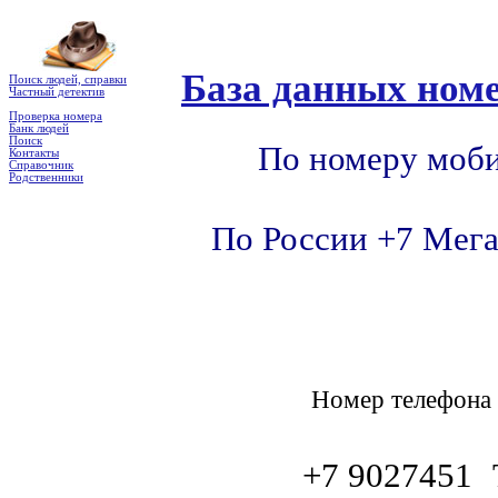
База данных номе
Поиск людей, справки
Частный детектив
Проверка номера
Банк людей
Поиск
По номеру моби
Контакты
Справочник
Родственники
По России +7 Мега
Номер телефон
+7 9027451