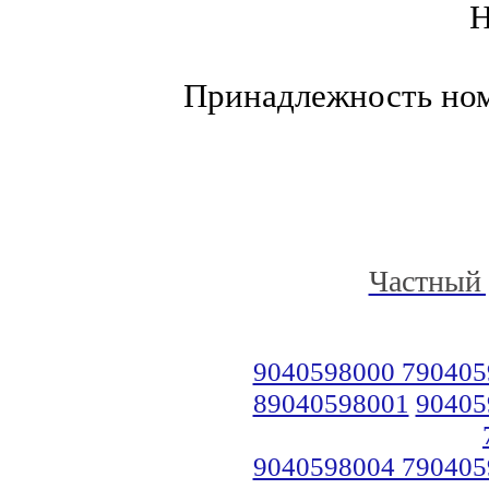
Н
Принадлежность но
Частный 
9040598000 790405
89040598001
90405
9040598004 790405