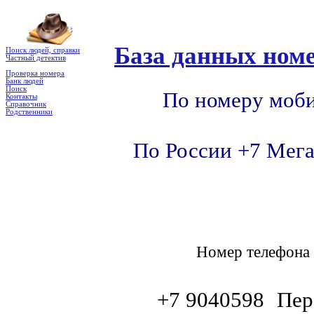
База данных номе
Поиск людей, справки
Частный детектив
Проверка номера
Банк людей
Поиск
По номеру моби
Контакты
Справочник
Родственники
По России +7 Мега
Номер телефон
+7 9040598
Пер