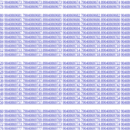
72
9040869673 79040869673 89040869673
9040869674 79040869674 89040869674
90408
76
9040869677 79040869677 89040869677
9040869678 79040869678 89040869678
90408
80
9040869681 79040869681 89040869681
9040869682 79040869682 89040869682
90408
84
9040869685 79040869685 89040869685
9040869686 79040869686 89040869686
90408
88
9040869689 79040869689 89040869689
9040869690 79040869690 89040869690
90408
92
9040869693 79040869693 89040869693
9040869694 79040869694 89040869694
90408
96
9040869697 79040869697 89040869697
9040869698 79040869698 89040869698
90408
00
9040869701 79040869701 89040869701
9040869702 79040869702 89040869702
90408
04
9040869705 79040869705 89040869705
9040869706 79040869706 89040869706
90408
08
9040869709 79040869709 89040869709
9040869710 79040869710 89040869710
90408
12
9040869713 79040869713 89040869713
9040869714 79040869714 89040869714
90408
16
9040869717 79040869717 89040869717
9040869718 79040869718 89040869718
90408
20
9040869721 79040869721 89040869721
9040869722 79040869722 89040869722
90408
24
9040869725 79040869725 89040869725
9040869726 79040869726 89040869726
90408
28
9040869729 79040869729 89040869729
9040869730 79040869730 89040869730
90408
32
9040869733 79040869733 89040869733
9040869734 79040869734 89040869734
90408
36
9040869737 79040869737 89040869737
9040869738 79040869738 89040869738
90408
40
9040869741 79040869741 89040869741
9040869742 79040869742 89040869742
90408
44
9040869745 79040869745 89040869745
9040869746 79040869746 89040869746
90408
48
9040869749 79040869749 89040869749
9040869750 79040869750 89040869750
90408
52
9040869753 79040869753 89040869753
9040869754 79040869754 89040869754
90408
56
9040869757 79040869757 89040869757
9040869758 79040869758 89040869758
90408
60
9040869761 79040869761 89040869761
9040869762 79040869762 89040869762
90408
64
9040869765 79040869765 89040869765
9040869766 79040869766 89040869766
90408
68
9040869769 79040869769 89040869769
9040869770 79040869770 89040869770
90408
72
9040869773 79040869773 89040869773
9040869774 79040869774 89040869774
90408
76
9040869777 79040869777 89040869777
9040869778 79040869778 89040869778
90408