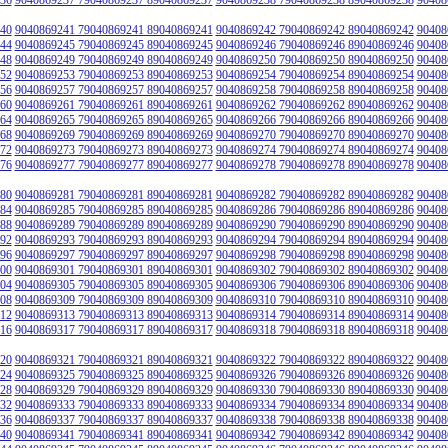
40
9040869241 79040869241 89040869241
9040869242 79040869242 89040869242
90408
44
9040869245 79040869245 89040869245
9040869246 79040869246 89040869246
90408
48
9040869249 79040869249 89040869249
9040869250 79040869250 89040869250
90408
52
9040869253 79040869253 89040869253
9040869254 79040869254 89040869254
90408
56
9040869257 79040869257 89040869257
9040869258 79040869258 89040869258
90408
60
9040869261 79040869261 89040869261
9040869262 79040869262 89040869262
90408
64
9040869265 79040869265 89040869265
9040869266 79040869266 89040869266
90408
68
9040869269 79040869269 89040869269
9040869270 79040869270 89040869270
90408
72
9040869273 79040869273 89040869273
9040869274 79040869274 89040869274
90408
76
9040869277 79040869277 89040869277
9040869278 79040869278 89040869278
90408
80
9040869281 79040869281 89040869281
9040869282 79040869282 89040869282
90408
84
9040869285 79040869285 89040869285
9040869286 79040869286 89040869286
90408
88
9040869289 79040869289 89040869289
9040869290 79040869290 89040869290
90408
92
9040869293 79040869293 89040869293
9040869294 79040869294 89040869294
90408
96
9040869297 79040869297 89040869297
9040869298 79040869298 89040869298
90408
00
9040869301 79040869301 89040869301
9040869302 79040869302 89040869302
90408
04
9040869305 79040869305 89040869305
9040869306 79040869306 89040869306
90408
08
9040869309 79040869309 89040869309
9040869310 79040869310 89040869310
90408
12
9040869313 79040869313 89040869313
9040869314 79040869314 89040869314
90408
16
9040869317 79040869317 89040869317
9040869318 79040869318 89040869318
90408
20
9040869321 79040869321 89040869321
9040869322 79040869322 89040869322
90408
24
9040869325 79040869325 89040869325
9040869326 79040869326 89040869326
90408
28
9040869329 79040869329 89040869329
9040869330 79040869330 89040869330
90408
32
9040869333 79040869333 89040869333
9040869334 79040869334 89040869334
90408
36
9040869337 79040869337 89040869337
9040869338 79040869338 89040869338
90408
40
9040869341 79040869341 89040869341
9040869342 79040869342 89040869342
90408