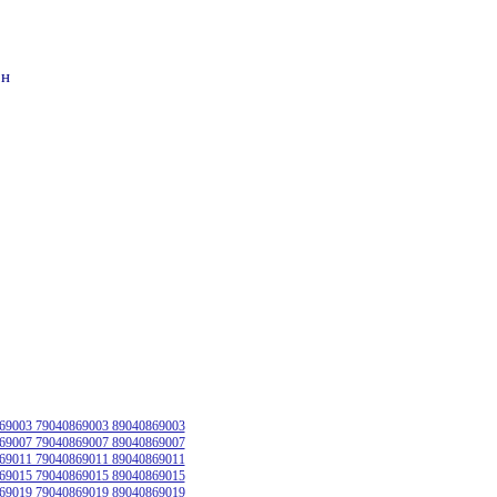
он
69003 79040869003 89040869003
69007 79040869007 89040869007
69011 79040869011 89040869011
69015 79040869015 89040869015
69019 79040869019 89040869019