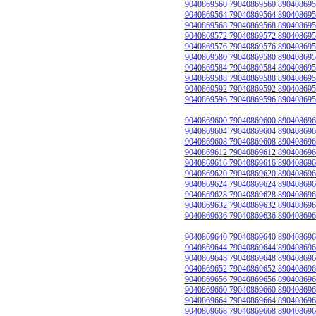
9040869560 79040869560 890408695
9040869564 79040869564 890408695
9040869568 79040869568 890408695
9040869572 79040869572 890408695
9040869576 79040869576 890408695
9040869580 79040869580 890408695
9040869584 79040869584 890408695
9040869588 79040869588 890408695
9040869592 79040869592 890408695
9040869596 79040869596 890408695
9040869600 79040869600 890408696
9040869604 79040869604 890408696
9040869608 79040869608 890408696
9040869612 79040869612 890408696
9040869616 79040869616 890408696
9040869620 79040869620 890408696
9040869624 79040869624 890408696
9040869628 79040869628 890408696
9040869632 79040869632 890408696
9040869636 79040869636 890408696
9040869640 79040869640 890408696
9040869644 79040869644 890408696
9040869648 79040869648 890408696
9040869652 79040869652 890408696
9040869656 79040869656 890408696
9040869660 79040869660 890408696
9040869664 79040869664 890408696
9040869668 79040869668 890408696