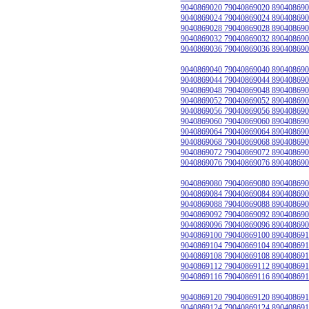
9040869020 79040869020 890408690
9040869024 79040869024 890408690
9040869028 79040869028 890408690
9040869032 79040869032 890408690
9040869036 79040869036 890408690
9040869040 79040869040 890408690
9040869044 79040869044 890408690
9040869048 79040869048 890408690
9040869052 79040869052 890408690
9040869056 79040869056 890408690
9040869060 79040869060 890408690
9040869064 79040869064 890408690
9040869068 79040869068 890408690
9040869072 79040869072 890408690
9040869076 79040869076 890408690
9040869080 79040869080 890408690
9040869084 79040869084 890408690
9040869088 79040869088 890408690
9040869092 79040869092 890408690
9040869096 79040869096 890408690
9040869100 79040869100 890408691
9040869104 79040869104 890408691
9040869108 79040869108 890408691
9040869112 79040869112 890408691
9040869116 79040869116 890408691
9040869120 79040869120 890408691
9040869124 79040869124 890408691