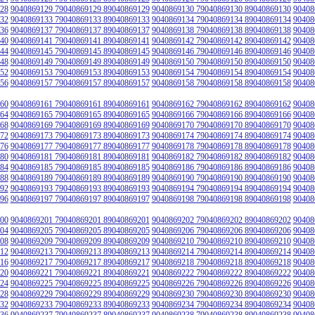
28
9040869129 79040869129 89040869129
9040869130 79040869130 89040869130
90408
32
9040869133 79040869133 89040869133
9040869134 79040869134 89040869134
90408
36
9040869137 79040869137 89040869137
9040869138 79040869138 89040869138
90408
40
9040869141 79040869141 89040869141
9040869142 79040869142 89040869142
90408
44
9040869145 79040869145 89040869145
9040869146 79040869146 89040869146
90408
48
9040869149 79040869149 89040869149
9040869150 79040869150 89040869150
90408
52
9040869153 79040869153 89040869153
9040869154 79040869154 89040869154
90408
56
9040869157 79040869157 89040869157
9040869158 79040869158 89040869158
90408
60
9040869161 79040869161 89040869161
9040869162 79040869162 89040869162
90408
64
9040869165 79040869165 89040869165
9040869166 79040869166 89040869166
90408
68
9040869169 79040869169 89040869169
9040869170 79040869170 89040869170
90408
72
9040869173 79040869173 89040869173
9040869174 79040869174 89040869174
90408
76
9040869177 79040869177 89040869177
9040869178 79040869178 89040869178
90408
80
9040869181 79040869181 89040869181
9040869182 79040869182 89040869182
90408
84
9040869185 79040869185 89040869185
9040869186 79040869186 89040869186
90408
88
9040869189 79040869189 89040869189
9040869190 79040869190 89040869190
90408
92
9040869193 79040869193 89040869193
9040869194 79040869194 89040869194
90408
96
9040869197 79040869197 89040869197
9040869198 79040869198 89040869198
90408
00
9040869201 79040869201 89040869201
9040869202 79040869202 89040869202
90408
04
9040869205 79040869205 89040869205
9040869206 79040869206 89040869206
90408
08
9040869209 79040869209 89040869209
9040869210 79040869210 89040869210
90408
12
9040869213 79040869213 89040869213
9040869214 79040869214 89040869214
90408
16
9040869217 79040869217 89040869217
9040869218 79040869218 89040869218
90408
20
9040869221 79040869221 89040869221
9040869222 79040869222 89040869222
90408
24
9040869225 79040869225 89040869225
9040869226 79040869226 89040869226
90408
28
9040869229 79040869229 89040869229
9040869230 79040869230 89040869230
90408
32
9040869233 79040869233 89040869233
9040869234 79040869234 89040869234
90408
36
9040869237 79040869237 89040869237
9040869238 79040869238 89040869238
90408