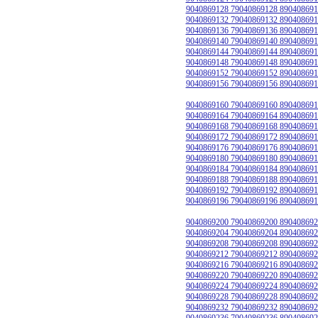
9040869128 79040869128 890408691
9040869132 79040869132 890408691
9040869136 79040869136 890408691
9040869140 79040869140 890408691
9040869144 79040869144 890408691
9040869148 79040869148 890408691
9040869152 79040869152 890408691
9040869156 79040869156 890408691
9040869160 79040869160 890408691
9040869164 79040869164 890408691
9040869168 79040869168 890408691
9040869172 79040869172 890408691
9040869176 79040869176 890408691
9040869180 79040869180 890408691
9040869184 79040869184 890408691
9040869188 79040869188 890408691
9040869192 79040869192 890408691
9040869196 79040869196 890408691
9040869200 79040869200 890408692
9040869204 79040869204 890408692
9040869208 79040869208 890408692
9040869212 79040869212 890408692
9040869216 79040869216 890408692
9040869220 79040869220 890408692
9040869224 79040869224 890408692
9040869228 79040869228 890408692
9040869232 79040869232 890408692
9040869236 79040869236 890408692