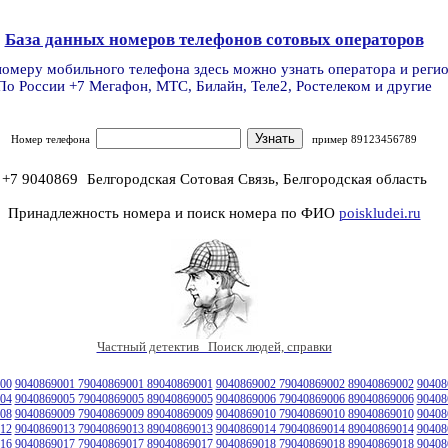
База данных номеров телефонов сотовых операторов
номеру мобильного телефона здесь можно узнать оператора и реги
По России +7 Мегафон, МТС, Билайн, Теле2, Ростелеком и другие
Номер телефона
пример 89123456789
+7 9040869
Белгородская Сотовая Связь, Белгородская область
Принадлежность номера и поиск номера по ФИО
poiskludei.ru
Частный детектив Поиск людей, справки
00
9040869001 79040869001 89040869001
9040869002 79040869002 89040869002
90408
04
9040869005 79040869005 89040869005
9040869006 79040869006 89040869006
90408
08
9040869009 79040869009 89040869009
9040869010 79040869010 89040869010
90408
12
9040869013 79040869013 89040869013
9040869014 79040869014 89040869014
90408
16
9040869017 79040869017 89040869017
9040869018 79040869018 89040869018
90408