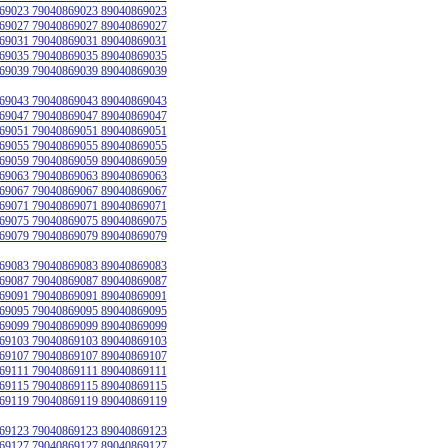
69023 79040869023 89040869023
69027 79040869027 89040869027
69031 79040869031 89040869031
69035 79040869035 89040869035
69039 79040869039 89040869039
69043 79040869043 89040869043
69047 79040869047 89040869047
69051 79040869051 89040869051
69055 79040869055 89040869055
69059 79040869059 89040869059
69063 79040869063 89040869063
69067 79040869067 89040869067
69071 79040869071 89040869071
69075 79040869075 89040869075
69079 79040869079 89040869079
69083 79040869083 89040869083
69087 79040869087 89040869087
69091 79040869091 89040869091
69095 79040869095 89040869095
69099 79040869099 89040869099
69103 79040869103 89040869103
69107 79040869107 89040869107
69111 79040869111 89040869111
69115 79040869115 89040869115
69119 79040869119 89040869119
69123 79040869123 89040869123
69127 79040869127 89040869127