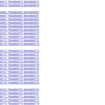
69675 79040869675 89040869675
69679 79040869679 89040869679
69683 79040869683 89040869683
69687 79040869687 89040869687
69691 79040869691 89040869691
69695 79040869695 89040869695
69699 79040869699 89040869699
69703 79040869703 89040869703
69707 79040869707 89040869707
69711 79040869711 89040869711
69715 79040869715 89040869715
69719 79040869719 89040869719
69723 79040869723 89040869723
69727 79040869727 89040869727
69731 79040869731 89040869731
69735 79040869735 89040869735
69739 79040869739 89040869739
69743 79040869743 89040869743
69747 79040869747 89040869747
69751 79040869751 89040869751
69755 79040869755 89040869755
69759 79040869759 89040869759
69763 79040869763 89040869763
69767 79040869767 89040869767
69771 79040869771 89040869771
69775 79040869775 89040869775
69779 79040869779 89040869779