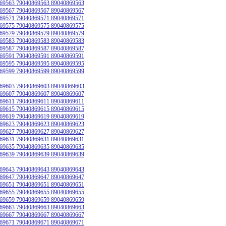
69563 79040869563 89040869563
69567 79040869567 89040869567
69571 79040869571 89040869571
69575 79040869575 89040869575
69579 79040869579 89040869579
69583 79040869583 89040869583
69587 79040869587 89040869587
69591 79040869591 89040869591
69595 79040869595 89040869595
69599 79040869599 89040869599
69603 79040869603 89040869603
69607 79040869607 89040869607
69611 79040869611 89040869611
69615 79040869615 89040869615
69619 79040869619 89040869619
69623 79040869623 89040869623
69627 79040869627 89040869627
69631 79040869631 89040869631
69635 79040869635 89040869635
69639 79040869639 89040869639
69643 79040869643 89040869643
69647 79040869647 89040869647
69651 79040869651 89040869651
69655 79040869655 89040869655
69659 79040869659 89040869659
69663 79040869663 89040869663
69667 79040869667 89040869667
69671 79040869671 89040869671