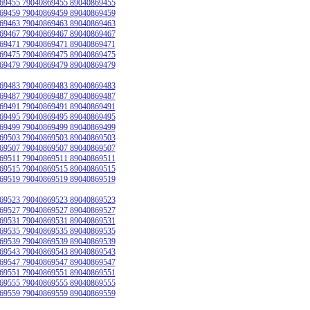
69455 79040869455 89040869455
69459 79040869459 89040869459
69463 79040869463 89040869463
69467 79040869467 89040869467
69471 79040869471 89040869471
69475 79040869475 89040869475
69479 79040869479 89040869479
69483 79040869483 89040869483
69487 79040869487 89040869487
69491 79040869491 89040869491
69495 79040869495 89040869495
69499 79040869499 89040869499
69503 79040869503 89040869503
69507 79040869507 89040869507
69511 79040869511 89040869511
69515 79040869515 89040869515
69519 79040869519 89040869519
69523 79040869523 89040869523
69527 79040869527 89040869527
69531 79040869531 89040869531
69535 79040869535 89040869535
69539 79040869539 89040869539
69543 79040869543 89040869543
69547 79040869547 89040869547
69551 79040869551 89040869551
69555 79040869555 89040869555
69559 79040869559 89040869559