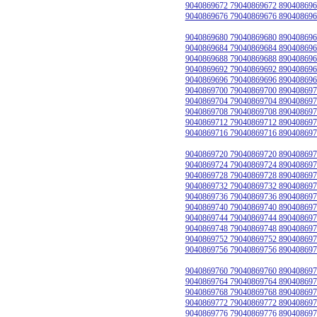
9040869672 79040869672 890408696
9040869676 79040869676 890408696
9040869680 79040869680 890408696
9040869684 79040869684 890408696
9040869688 79040869688 890408696
9040869692 79040869692 890408696
9040869696 79040869696 890408696
9040869700 79040869700 890408697
9040869704 79040869704 890408697
9040869708 79040869708 890408697
9040869712 79040869712 890408697
9040869716 79040869716 890408697
9040869720 79040869720 890408697
9040869724 79040869724 890408697
9040869728 79040869728 890408697
9040869732 79040869732 890408697
9040869736 79040869736 890408697
9040869740 79040869740 890408697
9040869744 79040869744 890408697
9040869748 79040869748 890408697
9040869752 79040869752 890408697
9040869756 79040869756 890408697
9040869760 79040869760 890408697
9040869764 79040869764 890408697
9040869768 79040869768 890408697
9040869772 79040869772 890408697
9040869776 79040869776 890408697