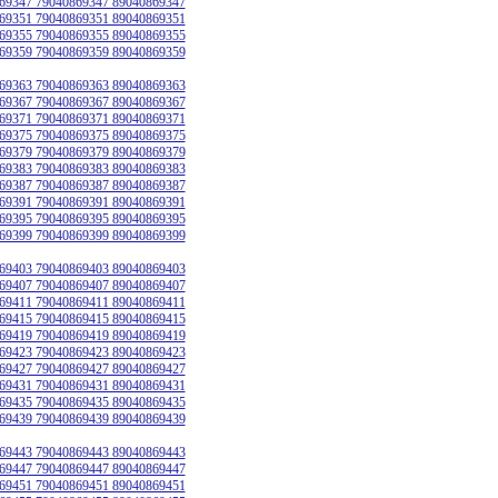
69347 79040869347 89040869347
69351 79040869351 89040869351
69355 79040869355 89040869355
69359 79040869359 89040869359
69363 79040869363 89040869363
69367 79040869367 89040869367
69371 79040869371 89040869371
69375 79040869375 89040869375
69379 79040869379 89040869379
69383 79040869383 89040869383
69387 79040869387 89040869387
69391 79040869391 89040869391
69395 79040869395 89040869395
69399 79040869399 89040869399
69403 79040869403 89040869403
69407 79040869407 89040869407
69411 79040869411 89040869411
69415 79040869415 89040869415
69419 79040869419 89040869419
69423 79040869423 89040869423
69427 79040869427 89040869427
69431 79040869431 89040869431
69435 79040869435 89040869435
69439 79040869439 89040869439
69443 79040869443 89040869443
69447 79040869447 89040869447
69451 79040869451 89040869451