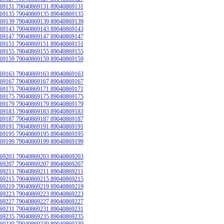
69131 79040869131 89040869131
69135 79040869135 89040869135
69139 79040869139 89040869139
69143 79040869143 89040869143
69147 79040869147 89040869147
69151 79040869151 89040869151
69155 79040869155 89040869155
69159 79040869159 89040869159
69163 79040869163 89040869163
69167 79040869167 89040869167
69171 79040869171 89040869171
69175 79040869175 89040869175
69179 79040869179 89040869179
69183 79040869183 89040869183
69187 79040869187 89040869187
69191 79040869191 89040869191
69195 79040869195 89040869195
69199 79040869199 89040869199
69203 79040869203 89040869203
69207 79040869207 89040869207
69211 79040869211 89040869211
69215 79040869215 89040869215
69219 79040869219 89040869219
69223 79040869223 89040869223
69227 79040869227 89040869227
69231 79040869231 89040869231
69235 79040869235 89040869235
69239 79040869239 89040869239