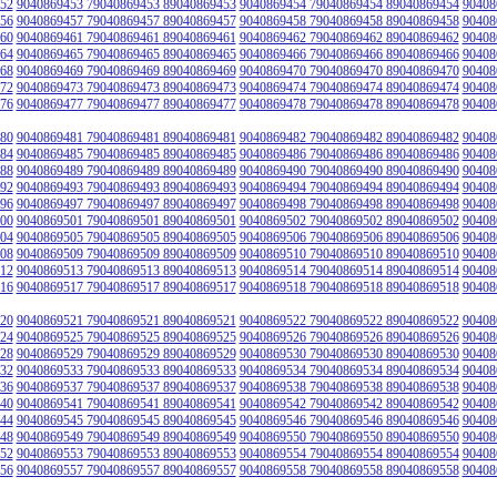
52
9040869453 79040869453 89040869453
9040869454 79040869454 89040869454
90408
56
9040869457 79040869457 89040869457
9040869458 79040869458 89040869458
90408
60
9040869461 79040869461 89040869461
9040869462 79040869462 89040869462
90408
64
9040869465 79040869465 89040869465
9040869466 79040869466 89040869466
90408
68
9040869469 79040869469 89040869469
9040869470 79040869470 89040869470
90408
72
9040869473 79040869473 89040869473
9040869474 79040869474 89040869474
90408
76
9040869477 79040869477 89040869477
9040869478 79040869478 89040869478
90408
80
9040869481 79040869481 89040869481
9040869482 79040869482 89040869482
90408
84
9040869485 79040869485 89040869485
9040869486 79040869486 89040869486
90408
88
9040869489 79040869489 89040869489
9040869490 79040869490 89040869490
90408
92
9040869493 79040869493 89040869493
9040869494 79040869494 89040869494
90408
96
9040869497 79040869497 89040869497
9040869498 79040869498 89040869498
90408
00
9040869501 79040869501 89040869501
9040869502 79040869502 89040869502
90408
04
9040869505 79040869505 89040869505
9040869506 79040869506 89040869506
90408
08
9040869509 79040869509 89040869509
9040869510 79040869510 89040869510
90408
12
9040869513 79040869513 89040869513
9040869514 79040869514 89040869514
90408
16
9040869517 79040869517 89040869517
9040869518 79040869518 89040869518
90408
20
9040869521 79040869521 89040869521
9040869522 79040869522 89040869522
90408
24
9040869525 79040869525 89040869525
9040869526 79040869526 89040869526
90408
28
9040869529 79040869529 89040869529
9040869530 79040869530 89040869530
90408
32
9040869533 79040869533 89040869533
9040869534 79040869534 89040869534
90408
36
9040869537 79040869537 89040869537
9040869538 79040869538 89040869538
90408
40
9040869541 79040869541 89040869541
9040869542 79040869542 89040869542
90408
44
9040869545 79040869545 89040869545
9040869546 79040869546 89040869546
90408
48
9040869549 79040869549 89040869549
9040869550 79040869550 89040869550
90408
52
9040869553 79040869553 89040869553
9040869554 79040869554 89040869554
90408
56
9040869557 79040869557 89040869557
9040869558 79040869558 89040869558
90408