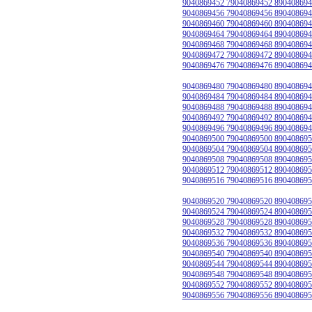
9040869452 79040869452 890408694
9040869456 79040869456 890408694
9040869460 79040869460 890408694
9040869464 79040869464 890408694
9040869468 79040869468 890408694
9040869472 79040869472 890408694
9040869476 79040869476 890408694
9040869480 79040869480 890408694
9040869484 79040869484 890408694
9040869488 79040869488 890408694
9040869492 79040869492 890408694
9040869496 79040869496 890408694
9040869500 79040869500 890408695
9040869504 79040869504 890408695
9040869508 79040869508 890408695
9040869512 79040869512 890408695
9040869516 79040869516 890408695
9040869520 79040869520 890408695
9040869524 79040869524 890408695
9040869528 79040869528 890408695
9040869532 79040869532 890408695
9040869536 79040869536 890408695
9040869540 79040869540 890408695
9040869544 79040869544 890408695
9040869548 79040869548 890408695
9040869552 79040869552 890408695
9040869556 79040869556 890408695