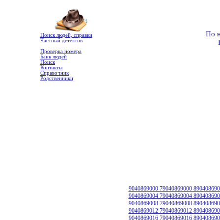
По 
Поиск людей, справки
Частный детектив
Проверка номера
Банк людей
Поиск
Контакты
Справочник
Родственники
9040869000 79040869000 890408690
9040869004 79040869004 890408690
9040869008 79040869008 890408690
9040869012 79040869012 890408690
9040869016 79040869016 890408690