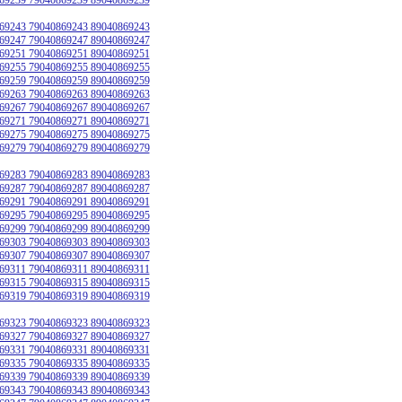
69243 79040869243 89040869243
69247 79040869247 89040869247
69251 79040869251 89040869251
69255 79040869255 89040869255
69259 79040869259 89040869259
69263 79040869263 89040869263
69267 79040869267 89040869267
69271 79040869271 89040869271
69275 79040869275 89040869275
69279 79040869279 89040869279
69283 79040869283 89040869283
69287 79040869287 89040869287
69291 79040869291 89040869291
69295 79040869295 89040869295
69299 79040869299 89040869299
69303 79040869303 89040869303
69307 79040869307 89040869307
69311 79040869311 89040869311
69315 79040869315 89040869315
69319 79040869319 89040869319
69323 79040869323 89040869323
69327 79040869327 89040869327
69331 79040869331 89040869331
69335 79040869335 89040869335
69339 79040869339 89040869339
69343 79040869343 89040869343