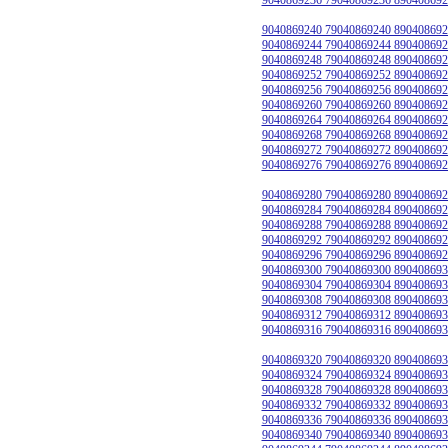
9040869240 79040869240 890408692
9040869244 79040869244 890408692
9040869248 79040869248 890408692
9040869252 79040869252 890408692
9040869256 79040869256 890408692
9040869260 79040869260 890408692
9040869264 79040869264 890408692
9040869268 79040869268 890408692
9040869272 79040869272 890408692
9040869276 79040869276 890408692
9040869280 79040869280 890408692
9040869284 79040869284 890408692
9040869288 79040869288 890408692
9040869292 79040869292 890408692
9040869296 79040869296 890408692
9040869300 79040869300 890408693
9040869304 79040869304 890408693
9040869308 79040869308 890408693
9040869312 79040869312 890408693
9040869316 79040869316 890408693
9040869320 79040869320 890408693
9040869324 79040869324 890408693
9040869328 79040869328 890408693
9040869332 79040869332 890408693
9040869336 79040869336 890408693
9040869340 79040869340 890408693