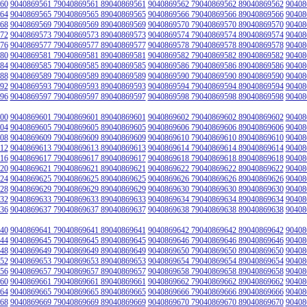
60
9040869561 79040869561 89040869561
9040869562 79040869562 89040869562
90408
64
9040869565 79040869565 89040869565
9040869566 79040869566 89040869566
90408
68
9040869569 79040869569 89040869569
9040869570 79040869570 89040869570
90408
72
9040869573 79040869573 89040869573
9040869574 79040869574 89040869574
90408
76
9040869577 79040869577 89040869577
9040869578 79040869578 89040869578
90408
80
9040869581 79040869581 89040869581
9040869582 79040869582 89040869582
90408
84
9040869585 79040869585 89040869585
9040869586 79040869586 89040869586
90408
88
9040869589 79040869589 89040869589
9040869590 79040869590 89040869590
90408
92
9040869593 79040869593 89040869593
9040869594 79040869594 89040869594
90408
96
9040869597 79040869597 89040869597
9040869598 79040869598 89040869598
90408
00
9040869601 79040869601 89040869601
9040869602 79040869602 89040869602
90408
04
9040869605 79040869605 89040869605
9040869606 79040869606 89040869606
90408
08
9040869609 79040869609 89040869609
9040869610 79040869610 89040869610
90408
12
9040869613 79040869613 89040869613
9040869614 79040869614 89040869614
90408
16
9040869617 79040869617 89040869617
9040869618 79040869618 89040869618
90408
20
9040869621 79040869621 89040869621
9040869622 79040869622 89040869622
90408
24
9040869625 79040869625 89040869625
9040869626 79040869626 89040869626
90408
28
9040869629 79040869629 89040869629
9040869630 79040869630 89040869630
90408
32
9040869633 79040869633 89040869633
9040869634 79040869634 89040869634
90408
36
9040869637 79040869637 89040869637
9040869638 79040869638 89040869638
90408
40
9040869641 79040869641 89040869641
9040869642 79040869642 89040869642
90408
44
9040869645 79040869645 89040869645
9040869646 79040869646 89040869646
90408
48
9040869649 79040869649 89040869649
9040869650 79040869650 89040869650
90408
52
9040869653 79040869653 89040869653
9040869654 79040869654 89040869654
90408
56
9040869657 79040869657 89040869657
9040869658 79040869658 89040869658
90408
60
9040869661 79040869661 89040869661
9040869662 79040869662 89040869662
90408
64
9040869665 79040869665 89040869665
9040869666 79040869666 89040869666
90408
68
9040869669 79040869669 89040869669
9040869670 79040869670 89040869670
90408