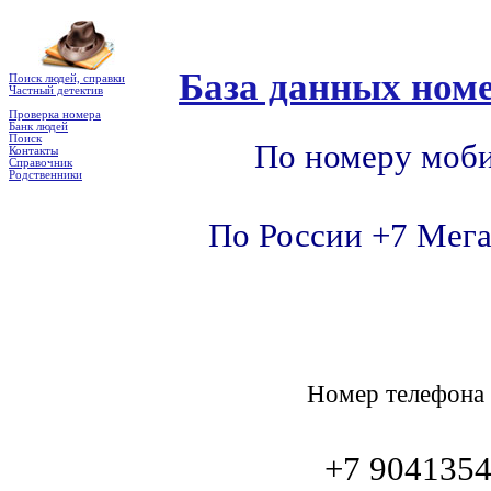
База данных номе
Поиск людей, справки
Частный детектив
Проверка номера
Банк людей
Поиск
По номеру моби
Контакты
Справочник
Родственники
По России +7 Мега
Номер телефон
+7 904135