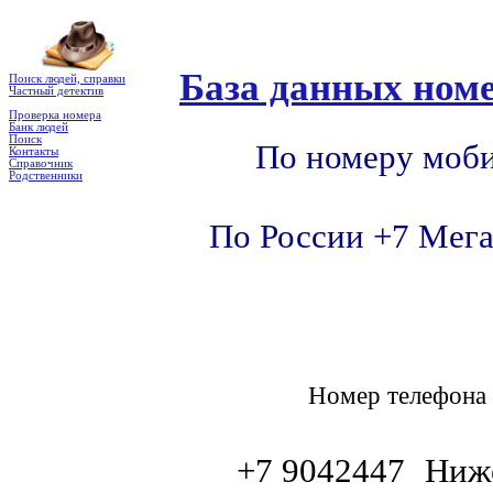
База данных номе
Поиск людей, справки
Частный детектив
Проверка номера
Банк людей
Поиск
По номеру моби
Контакты
Справочник
Родственники
По России +7 Мега
Номер телефон
+7 9042447
Ниже