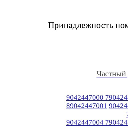
Принадлежность но
Частный 
9042447000 790424
89042447001
90424
9042447004 790424