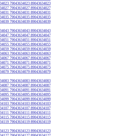
34023 79043634023 89043634023
34027 79043634027 89043634027
34031 79043634031 89043634031
34035 79043634035 89043634035
34039 79043634039 89043634039
34043 79043634043 89043634043
34047 79043634047 89043634047
34051 79043634051 89043634051
34055 79043634055 89043634055
34059 79043634059 89043634059
34063 79043634063 89043634063
34067 79043634067 89043634067
34071 79043634071 89043634071
34075 79043634075 89043634075
34079 79043634079 89043634079
34083 79043634083 89043634083
34087 79043634087 89043634087
34091 79043634091 89043634091
34095 79043634095 89043634095
34099 79043634099 89043634099
34103 79043634103 89043634103
34107 79043634107 89043634107
34111 79043634111 89043634111
34115 79043634115 89043634115
34119 79043634119 89043634119
34123 79043634123 89043634123
34127 79043634127 89043634127