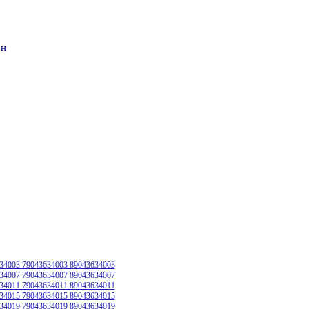
он
34003 79043634003 89043634003
34007 79043634007 89043634007
34011 79043634011 89043634011
34015 79043634015 89043634015
34019 79043634019 89043634019