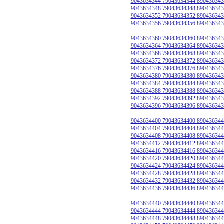
9043634344 79043634344 890436343
9043634348 79043634348 890436343
9043634352 79043634352 890436343
9043634356 79043634356 890436343
9043634360 79043634360 890436343
9043634364 79043634364 890436343
9043634368 79043634368 890436343
9043634372 79043634372 890436343
9043634376 79043634376 890436343
9043634380 79043634380 890436343
9043634384 79043634384 890436343
9043634388 79043634388 890436343
9043634392 79043634392 890436343
9043634396 79043634396 890436343
9043634400 79043634400 890436344
9043634404 79043634404 890436344
9043634408 79043634408 890436344
9043634412 79043634412 890436344
9043634416 79043634416 890436344
9043634420 79043634420 890436344
9043634424 79043634424 890436344
9043634428 79043634428 890436344
9043634432 79043634432 890436344
9043634436 79043634436 890436344
9043634440 79043634440 890436344
9043634444 79043634444 890436344
9043634448 79043634448 890436344