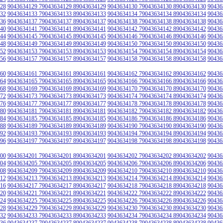
28
9043634129 79043634129 89043634129
9043634130 79043634130 89043634130
90436
32
9043634133 79043634133 89043634133
9043634134 79043634134 89043634134
90436
36
9043634137 79043634137 89043634137
9043634138 79043634138 89043634138
90436
40
9043634141 79043634141 89043634141
9043634142 79043634142 89043634142
90436
44
9043634145 79043634145 89043634145
9043634146 79043634146 89043634146
90436
48
9043634149 79043634149 89043634149
9043634150 79043634150 89043634150
90436
52
9043634153 79043634153 89043634153
9043634154 79043634154 89043634154
90436
56
9043634157 79043634157 89043634157
9043634158 79043634158 89043634158
90436
60
9043634161 79043634161 89043634161
9043634162 79043634162 89043634162
90436
64
9043634165 79043634165 89043634165
9043634166 79043634166 89043634166
90436
68
9043634169 79043634169 89043634169
9043634170 79043634170 89043634170
90436
72
9043634173 79043634173 89043634173
9043634174 79043634174 89043634174
90436
76
9043634177 79043634177 89043634177
9043634178 79043634178 89043634178
90436
80
9043634181 79043634181 89043634181
9043634182 79043634182 89043634182
90436
84
9043634185 79043634185 89043634185
9043634186 79043634186 89043634186
90436
88
9043634189 79043634189 89043634189
9043634190 79043634190 89043634190
90436
92
9043634193 79043634193 89043634193
9043634194 79043634194 89043634194
90436
96
9043634197 79043634197 89043634197
9043634198 79043634198 89043634198
90436
00
9043634201 79043634201 89043634201
9043634202 79043634202 89043634202
90436
04
9043634205 79043634205 89043634205
9043634206 79043634206 89043634206
90436
08
9043634209 79043634209 89043634209
9043634210 79043634210 89043634210
90436
12
9043634213 79043634213 89043634213
9043634214 79043634214 89043634214
90436
16
9043634217 79043634217 89043634217
9043634218 79043634218 89043634218
90436
20
9043634221 79043634221 89043634221
9043634222 79043634222 89043634222
90436
24
9043634225 79043634225 89043634225
9043634226 79043634226 89043634226
90436
28
9043634229 79043634229 89043634229
9043634230 79043634230 89043634230
90436
32
9043634233 79043634233 89043634233
9043634234 79043634234 89043634234
90436
36
9043634237 79043634237 89043634237
9043634238 79043634238 89043634238
90436