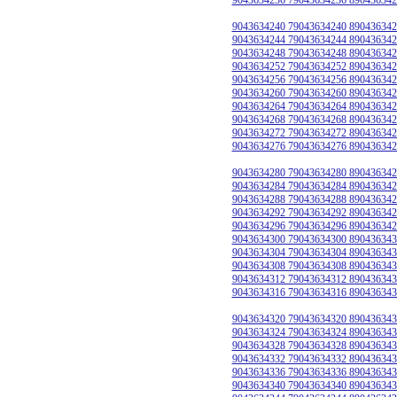
9043634240 79043634240 890436342
9043634244 79043634244 890436342
9043634248 79043634248 890436342
9043634252 79043634252 890436342
9043634256 79043634256 890436342
9043634260 79043634260 890436342
9043634264 79043634264 890436342
9043634268 79043634268 890436342
9043634272 79043634272 890436342
9043634276 79043634276 890436342
9043634280 79043634280 890436342
9043634284 79043634284 890436342
9043634288 79043634288 890436342
9043634292 79043634292 890436342
9043634296 79043634296 890436342
9043634300 79043634300 890436343
9043634304 79043634304 890436343
9043634308 79043634308 890436343
9043634312 79043634312 890436343
9043634316 79043634316 890436343
9043634320 79043634320 890436343
9043634324 79043634324 890436343
9043634328 79043634328 890436343
9043634332 79043634332 890436343
9043634336 79043634336 890436343
9043634340 79043634340 890436343