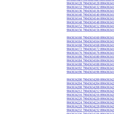
9043634128 79043634128 890436341
9043634132 79043634132 890436341
9043634136 79043634136 890436341
9043634140 79043634140 890436341
9043634144 79043634144 890436341
9043634148 79043634148 890436341
9043634152 79043634152 890436341
9043634156 79043634156 890436341
9043634160 79043634160 890436341
9043634164 79043634164 890436341
9043634168 79043634168 890436341
9043634172 79043634172 890436341
9043634176 79043634176 890436341
9043634180 79043634180 890436341
9043634184 79043634184 890436341
9043634188 79043634188 890436341
9043634192 79043634192 890436341
9043634196 79043634196 890436341
9043634200 79043634200 890436342
9043634204 79043634204 890436342
9043634208 79043634208 890436342
9043634212 79043634212 890436342
9043634216 79043634216 890436342
9043634220 79043634220 890436342
9043634224 79043634224 890436342
9043634228 79043634228 890436342
9043634232 79043634232 890436342
9043634236 79043634236 890436342