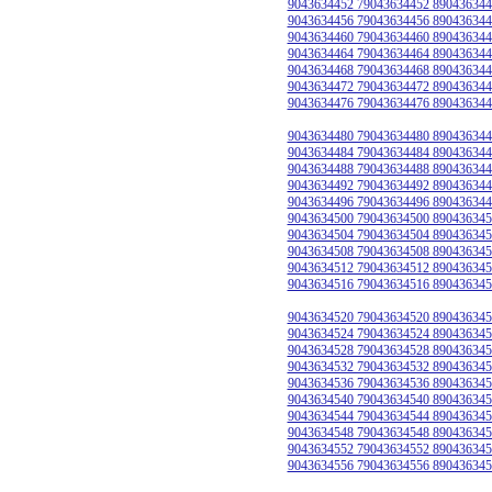
9043634452 79043634452 890436344
9043634456 79043634456 890436344
9043634460 79043634460 890436344
9043634464 79043634464 890436344
9043634468 79043634468 890436344
9043634472 79043634472 890436344
9043634476 79043634476 890436344
9043634480 79043634480 890436344
9043634484 79043634484 890436344
9043634488 79043634488 890436344
9043634492 79043634492 890436344
9043634496 79043634496 890436344
9043634500 79043634500 890436345
9043634504 79043634504 890436345
9043634508 79043634508 890436345
9043634512 79043634512 890436345
9043634516 79043634516 890436345
9043634520 79043634520 890436345
9043634524 79043634524 890436345
9043634528 79043634528 890436345
9043634532 79043634532 890436345
9043634536 79043634536 890436345
9043634540 79043634540 890436345
9043634544 79043634544 890436345
9043634548 79043634548 890436345
9043634552 79043634552 890436345
9043634556 79043634556 890436345