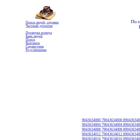
По 
Поиск людей, справки
Частный детектив
Проверка номера
Банк людей
Поиск
Контакты
Справочник
Родственники
9043634000 79043634000 890436340
9043634004 79043634004 890436340
9043634008 79043634008 890436340
9043634012 79043634012 890436340
9043634016 79043634016 890436340