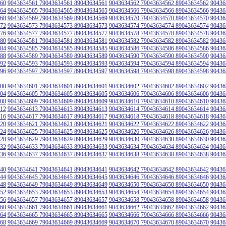
60
9043634561 79043634561 89043634561
9043634562 79043634562 89043634562
90436
64
9043634565 79043634565 89043634565
9043634566 79043634566 89043634566
90436
68
9043634569 79043634569 89043634569
9043634570 79043634570 89043634570
90436
72
9043634573 79043634573 89043634573
9043634574 79043634574 89043634574
90436
76
9043634577 79043634577 89043634577
9043634578 79043634578 89043634578
90436
80
9043634581 79043634581 89043634581
9043634582 79043634582 89043634582
90436
84
9043634585 79043634585 89043634585
9043634586 79043634586 89043634586
90436
88
9043634589 79043634589 89043634589
9043634590 79043634590 89043634590
90436
92
9043634593 79043634593 89043634593
9043634594 79043634594 89043634594
90436
96
9043634597 79043634597 89043634597
9043634598 79043634598 89043634598
90436
00
9043634601 79043634601 89043634601
9043634602 79043634602 89043634602
90436
04
9043634605 79043634605 89043634605
9043634606 79043634606 89043634606
90436
08
9043634609 79043634609 89043634609
9043634610 79043634610 89043634610
90436
12
9043634613 79043634613 89043634613
9043634614 79043634614 89043634614
90436
16
9043634617 79043634617 89043634617
9043634618 79043634618 89043634618
90436
20
9043634621 79043634621 89043634621
9043634622 79043634622 89043634622
90436
24
9043634625 79043634625 89043634625
9043634626 79043634626 89043634626
90436
28
9043634629 79043634629 89043634629
9043634630 79043634630 89043634630
90436
32
9043634633 79043634633 89043634633
9043634634 79043634634 89043634634
90436
36
9043634637 79043634637 89043634637
9043634638 79043634638 89043634638
90436
40
9043634641 79043634641 89043634641
9043634642 79043634642 89043634642
90436
44
9043634645 79043634645 89043634645
9043634646 79043634646 89043634646
90436
48
9043634649 79043634649 89043634649
9043634650 79043634650 89043634650
90436
52
9043634653 79043634653 89043634653
9043634654 79043634654 89043634654
90436
56
9043634657 79043634657 89043634657
9043634658 79043634658 89043634658
90436
60
9043634661 79043634661 89043634661
9043634662 79043634662 89043634662
90436
64
9043634665 79043634665 89043634665
9043634666 79043634666 89043634666
90436
68
9043634669 79043634669 89043634669
9043634670 79043634670 89043634670
90436