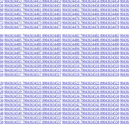
52
9043634453 79043634453 89043634453
9043634454 79043634454 89043634454
90436
56
9043634457 79043634457 89043634457
9043634458 79043634458 89043634458
90436
60
9043634461 79043634461 89043634461
9043634462 79043634462 89043634462
90436
64
9043634465 79043634465 89043634465
9043634466 79043634466 89043634466
90436
68
9043634469 79043634469 89043634469
9043634470 79043634470 89043634470
90436
72
9043634473 79043634473 89043634473
9043634474 79043634474 89043634474
90436
76
9043634477 79043634477 89043634477
9043634478 79043634478 89043634478
90436
80
9043634481 79043634481 89043634481
9043634482 79043634482 89043634482
90436
84
9043634485 79043634485 89043634485
9043634486 79043634486 89043634486
90436
88
9043634489 79043634489 89043634489
9043634490 79043634490 89043634490
90436
92
9043634493 79043634493 89043634493
9043634494 79043634494 89043634494
90436
96
9043634497 79043634497 89043634497
9043634498 79043634498 89043634498
90436
00
9043634501 79043634501 89043634501
9043634502 79043634502 89043634502
90436
04
9043634505 79043634505 89043634505
9043634506 79043634506 89043634506
90436
08
9043634509 79043634509 89043634509
9043634510 79043634510 89043634510
90436
12
9043634513 79043634513 89043634513
9043634514 79043634514 89043634514
90436
16
9043634517 79043634517 89043634517
9043634518 79043634518 89043634518
90436
20
9043634521 79043634521 89043634521
9043634522 79043634522 89043634522
90436
24
9043634525 79043634525 89043634525
9043634526 79043634526 89043634526
90436
28
9043634529 79043634529 89043634529
9043634530 79043634530 89043634530
90436
32
9043634533 79043634533 89043634533
9043634534 79043634534 89043634534
90436
36
9043634537 79043634537 89043634537
9043634538 79043634538 89043634538
90436
40
9043634541 79043634541 89043634541
9043634542 79043634542 89043634542
90436
44
9043634545 79043634545 89043634545
9043634546 79043634546 89043634546
90436
48
9043634549 79043634549 89043634549
9043634550 79043634550 89043634550
90436
52
9043634553 79043634553 89043634553
9043634554 79043634554 89043634554
90436
56
9043634557 79043634557 89043634557
9043634558 79043634558 89043634558
90436