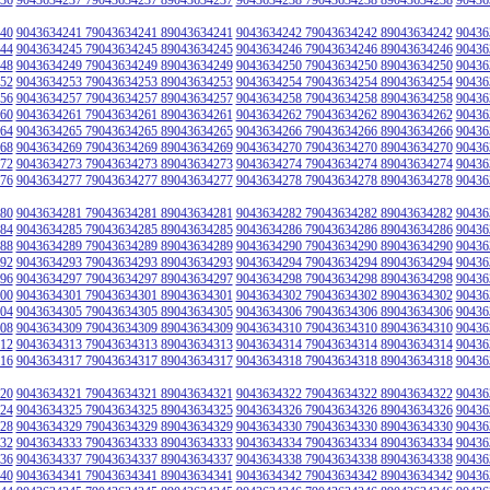
40
9043634241 79043634241 89043634241
9043634242 79043634242 89043634242
90436
44
9043634245 79043634245 89043634245
9043634246 79043634246 89043634246
90436
48
9043634249 79043634249 89043634249
9043634250 79043634250 89043634250
90436
52
9043634253 79043634253 89043634253
9043634254 79043634254 89043634254
90436
56
9043634257 79043634257 89043634257
9043634258 79043634258 89043634258
90436
60
9043634261 79043634261 89043634261
9043634262 79043634262 89043634262
90436
64
9043634265 79043634265 89043634265
9043634266 79043634266 89043634266
90436
68
9043634269 79043634269 89043634269
9043634270 79043634270 89043634270
90436
72
9043634273 79043634273 89043634273
9043634274 79043634274 89043634274
90436
76
9043634277 79043634277 89043634277
9043634278 79043634278 89043634278
90436
80
9043634281 79043634281 89043634281
9043634282 79043634282 89043634282
90436
84
9043634285 79043634285 89043634285
9043634286 79043634286 89043634286
90436
88
9043634289 79043634289 89043634289
9043634290 79043634290 89043634290
90436
92
9043634293 79043634293 89043634293
9043634294 79043634294 89043634294
90436
96
9043634297 79043634297 89043634297
9043634298 79043634298 89043634298
90436
00
9043634301 79043634301 89043634301
9043634302 79043634302 89043634302
90436
04
9043634305 79043634305 89043634305
9043634306 79043634306 89043634306
90436
08
9043634309 79043634309 89043634309
9043634310 79043634310 89043634310
90436
12
9043634313 79043634313 89043634313
9043634314 79043634314 89043634314
90436
16
9043634317 79043634317 89043634317
9043634318 79043634318 89043634318
90436
20
9043634321 79043634321 89043634321
9043634322 79043634322 89043634322
90436
24
9043634325 79043634325 89043634325
9043634326 79043634326 89043634326
90436
28
9043634329 79043634329 89043634329
9043634330 79043634330 89043634330
90436
32
9043634333 79043634333 89043634333
9043634334 79043634334 89043634334
90436
36
9043634337 79043634337 89043634337
9043634338 79043634338 89043634338
90436
40
9043634341 79043634341 89043634341
9043634342 79043634342 89043634342
90436