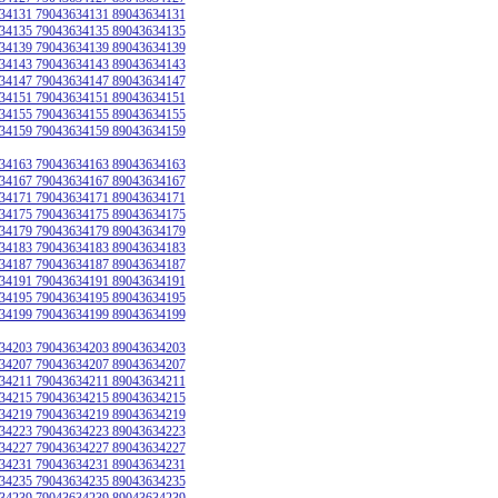
34131 79043634131 89043634131
34135 79043634135 89043634135
34139 79043634139 89043634139
34143 79043634143 89043634143
34147 79043634147 89043634147
34151 79043634151 89043634151
34155 79043634155 89043634155
34159 79043634159 89043634159
34163 79043634163 89043634163
34167 79043634167 89043634167
34171 79043634171 89043634171
34175 79043634175 89043634175
34179 79043634179 89043634179
34183 79043634183 89043634183
34187 79043634187 89043634187
34191 79043634191 89043634191
34195 79043634195 89043634195
34199 79043634199 89043634199
34203 79043634203 89043634203
34207 79043634207 89043634207
34211 79043634211 89043634211
34215 79043634215 89043634215
34219 79043634219 89043634219
34223 79043634223 89043634223
34227 79043634227 89043634227
34231 79043634231 89043634231
34235 79043634235 89043634235
34239 79043634239 89043634239