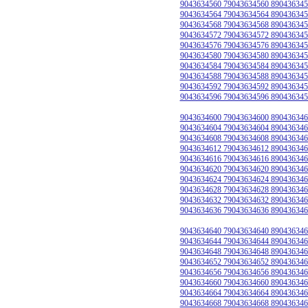
9043634560 79043634560 890436345
9043634564 79043634564 890436345
9043634568 79043634568 890436345
9043634572 79043634572 890436345
9043634576 79043634576 890436345
9043634580 79043634580 890436345
9043634584 79043634584 890436345
9043634588 79043634588 890436345
9043634592 79043634592 890436345
9043634596 79043634596 890436345
9043634600 79043634600 890436346
9043634604 79043634604 890436346
9043634608 79043634608 890436346
9043634612 79043634612 890436346
9043634616 79043634616 890436346
9043634620 79043634620 890436346
9043634624 79043634624 890436346
9043634628 79043634628 890436346
9043634632 79043634632 890436346
9043634636 79043634636 890436346
9043634640 79043634640 890436346
9043634644 79043634644 890436346
9043634648 79043634648 890436346
9043634652 79043634652 890436346
9043634656 79043634656 890436346
9043634660 79043634660 890436346
9043634664 79043634664 890436346
9043634668 79043634668 890436346