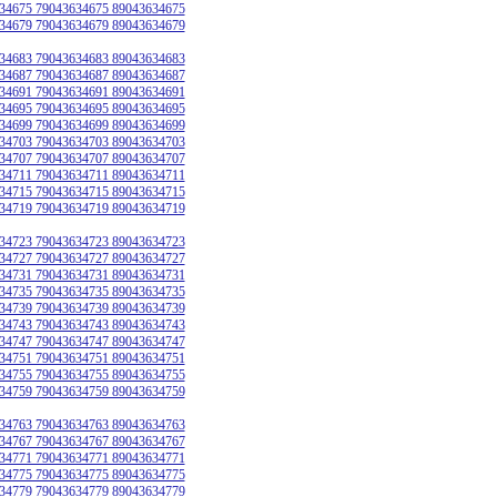
34675 79043634675 89043634675
34679 79043634679 89043634679
34683 79043634683 89043634683
34687 79043634687 89043634687
34691 79043634691 89043634691
34695 79043634695 89043634695
34699 79043634699 89043634699
34703 79043634703 89043634703
34707 79043634707 89043634707
34711 79043634711 89043634711
34715 79043634715 89043634715
34719 79043634719 89043634719
34723 79043634723 89043634723
34727 79043634727 89043634727
34731 79043634731 89043634731
34735 79043634735 89043634735
34739 79043634739 89043634739
34743 79043634743 89043634743
34747 79043634747 89043634747
34751 79043634751 89043634751
34755 79043634755 89043634755
34759 79043634759 89043634759
34763 79043634763 89043634763
34767 79043634767 89043634767
34771 79043634771 89043634771
34775 79043634775 89043634775
34779 79043634779 89043634779