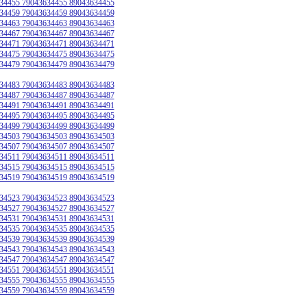
34455 79043634455 89043634455
34459 79043634459 89043634459
34463 79043634463 89043634463
34467 79043634467 89043634467
34471 79043634471 89043634471
34475 79043634475 89043634475
34479 79043634479 89043634479
34483 79043634483 89043634483
34487 79043634487 89043634487
34491 79043634491 89043634491
34495 79043634495 89043634495
34499 79043634499 89043634499
34503 79043634503 89043634503
34507 79043634507 89043634507
34511 79043634511 89043634511
34515 79043634515 89043634515
34519 79043634519 89043634519
34523 79043634523 89043634523
34527 79043634527 89043634527
34531 79043634531 89043634531
34535 79043634535 89043634535
34539 79043634539 89043634539
34543 79043634543 89043634543
34547 79043634547 89043634547
34551 79043634551 89043634551
34555 79043634555 89043634555
34559 79043634559 89043634559