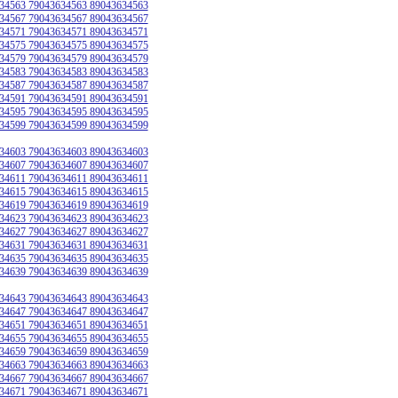
34563 79043634563 89043634563
34567 79043634567 89043634567
34571 79043634571 89043634571
34575 79043634575 89043634575
34579 79043634579 89043634579
34583 79043634583 89043634583
34587 79043634587 89043634587
34591 79043634591 89043634591
34595 79043634595 89043634595
34599 79043634599 89043634599
34603 79043634603 89043634603
34607 79043634607 89043634607
34611 79043634611 89043634611
34615 79043634615 89043634615
34619 79043634619 89043634619
34623 79043634623 89043634623
34627 79043634627 89043634627
34631 79043634631 89043634631
34635 79043634635 89043634635
34639 79043634639 89043634639
34643 79043634643 89043634643
34647 79043634647 89043634647
34651 79043634651 89043634651
34655 79043634655 89043634655
34659 79043634659 89043634659
34663 79043634663 89043634663
34667 79043634667 89043634667
34671 79043634671 89043634671