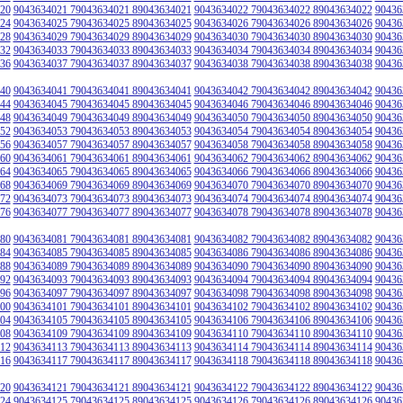
20
9043634021 79043634021 89043634021
9043634022 79043634022 89043634022
90436
24
9043634025 79043634025 89043634025
9043634026 79043634026 89043634026
90436
28
9043634029 79043634029 89043634029
9043634030 79043634030 89043634030
90436
32
9043634033 79043634033 89043634033
9043634034 79043634034 89043634034
90436
36
9043634037 79043634037 89043634037
9043634038 79043634038 89043634038
90436
40
9043634041 79043634041 89043634041
9043634042 79043634042 89043634042
90436
44
9043634045 79043634045 89043634045
9043634046 79043634046 89043634046
90436
48
9043634049 79043634049 89043634049
9043634050 79043634050 89043634050
90436
52
9043634053 79043634053 89043634053
9043634054 79043634054 89043634054
90436
56
9043634057 79043634057 89043634057
9043634058 79043634058 89043634058
90436
60
9043634061 79043634061 89043634061
9043634062 79043634062 89043634062
90436
64
9043634065 79043634065 89043634065
9043634066 79043634066 89043634066
90436
68
9043634069 79043634069 89043634069
9043634070 79043634070 89043634070
90436
72
9043634073 79043634073 89043634073
9043634074 79043634074 89043634074
90436
76
9043634077 79043634077 89043634077
9043634078 79043634078 89043634078
90436
80
9043634081 79043634081 89043634081
9043634082 79043634082 89043634082
90436
84
9043634085 79043634085 89043634085
9043634086 79043634086 89043634086
90436
88
9043634089 79043634089 89043634089
9043634090 79043634090 89043634090
90436
92
9043634093 79043634093 89043634093
9043634094 79043634094 89043634094
90436
96
9043634097 79043634097 89043634097
9043634098 79043634098 89043634098
90436
00
9043634101 79043634101 89043634101
9043634102 79043634102 89043634102
90436
04
9043634105 79043634105 89043634105
9043634106 79043634106 89043634106
90436
08
9043634109 79043634109 89043634109
9043634110 79043634110 89043634110
90436
12
9043634113 79043634113 89043634113
9043634114 79043634114 89043634114
90436
16
9043634117 79043634117 89043634117
9043634118 79043634118 89043634118
90436
20
9043634121 79043634121 89043634121
9043634122 79043634122 89043634122
90436
24
9043634125 79043634125 89043634125
9043634126 79043634126 89043634126
90436