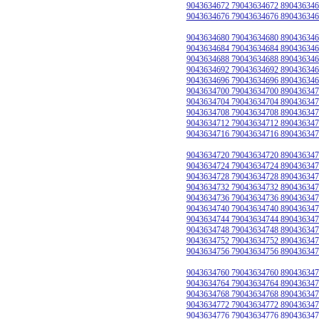
9043634672 79043634672 890436346
9043634676 79043634676 890436346
9043634680 79043634680 890436346
9043634684 79043634684 890436346
9043634688 79043634688 890436346
9043634692 79043634692 890436346
9043634696 79043634696 890436346
9043634700 79043634700 890436347
9043634704 79043634704 890436347
9043634708 79043634708 890436347
9043634712 79043634712 890436347
9043634716 79043634716 890436347
9043634720 79043634720 890436347
9043634724 79043634724 890436347
9043634728 79043634728 890436347
9043634732 79043634732 890436347
9043634736 79043634736 890436347
9043634740 79043634740 890436347
9043634744 79043634744 890436347
9043634748 79043634748 890436347
9043634752 79043634752 890436347
9043634756 79043634756 890436347
9043634760 79043634760 890436347
9043634764 79043634764 890436347
9043634768 79043634768 890436347
9043634772 79043634772 890436347
9043634776 79043634776 890436347