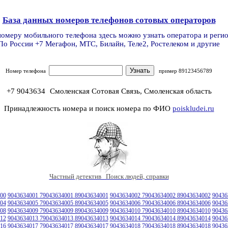
База данных номеров телефонов сотовых операторов
номеру мобильного телефона здесь можно узнать оператора и реги
По России +7 Мегафон, МТС, Билайн, Теле2, Ростелеком и другие
Номер телефона
пример 89123456789
+7 9043634
Смоленская Сотовая Связь, Смоленская область
Принадлежность номера и поиск номера по ФИО
poiskludei.ru
Частный детектив Поиск людей, справки
00
9043634001 79043634001 89043634001
9043634002 79043634002 89043634002
90436
04
9043634005 79043634005 89043634005
9043634006 79043634006 89043634006
90436
08
9043634009 79043634009 89043634009
9043634010 79043634010 89043634010
90436
12
9043634013 79043634013 89043634013
9043634014 79043634014 89043634014
90436
16
9043634017 79043634017 89043634017
9043634018 79043634018 89043634018
90436