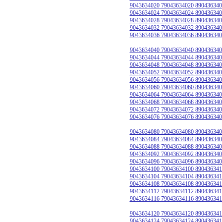
9043634020 79043634020 890436340
9043634024 79043634024 890436340
9043634028 79043634028 890436340
9043634032 79043634032 890436340
9043634036 79043634036 890436340
9043634040 79043634040 890436340
9043634044 79043634044 890436340
9043634048 79043634048 890436340
9043634052 79043634052 890436340
9043634056 79043634056 890436340
9043634060 79043634060 890436340
9043634064 79043634064 890436340
9043634068 79043634068 890436340
9043634072 79043634072 890436340
9043634076 79043634076 890436340
9043634080 79043634080 890436340
9043634084 79043634084 890436340
9043634088 79043634088 890436340
9043634092 79043634092 890436340
9043634096 79043634096 890436340
9043634100 79043634100 890436341
9043634104 79043634104 890436341
9043634108 79043634108 890436341
9043634112 79043634112 890436341
9043634116 79043634116 890436341
9043634120 79043634120 890436341
9043634124 79043634124 890436341