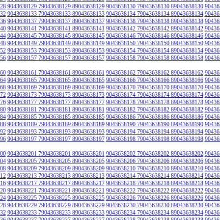
28
9043638129 79043638129 89043638129
9043638130 79043638130 89043638130
90436
32
9043638133 79043638133 89043638133
9043638134 79043638134 89043638134
90436
36
9043638137 79043638137 89043638137
9043638138 79043638138 89043638138
90436
40
9043638141 79043638141 89043638141
9043638142 79043638142 89043638142
90436
44
9043638145 79043638145 89043638145
9043638146 79043638146 89043638146
90436
48
9043638149 79043638149 89043638149
9043638150 79043638150 89043638150
90436
52
9043638153 79043638153 89043638153
9043638154 79043638154 89043638154
90436
56
9043638157 79043638157 89043638157
9043638158 79043638158 89043638158
90436
60
9043638161 79043638161 89043638161
9043638162 79043638162 89043638162
90436
64
9043638165 79043638165 89043638165
9043638166 79043638166 89043638166
90436
68
9043638169 79043638169 89043638169
9043638170 79043638170 89043638170
90436
72
9043638173 79043638173 89043638173
9043638174 79043638174 89043638174
90436
76
9043638177 79043638177 89043638177
9043638178 79043638178 89043638178
90436
80
9043638181 79043638181 89043638181
9043638182 79043638182 89043638182
90436
84
9043638185 79043638185 89043638185
9043638186 79043638186 89043638186
90436
88
9043638189 79043638189 89043638189
9043638190 79043638190 89043638190
90436
92
9043638193 79043638193 89043638193
9043638194 79043638194 89043638194
90436
96
9043638197 79043638197 89043638197
9043638198 79043638198 89043638198
90436
00
9043638201 79043638201 89043638201
9043638202 79043638202 89043638202
90436
04
9043638205 79043638205 89043638205
9043638206 79043638206 89043638206
90436
08
9043638209 79043638209 89043638209
9043638210 79043638210 89043638210
90436
12
9043638213 79043638213 89043638213
9043638214 79043638214 89043638214
90436
16
9043638217 79043638217 89043638217
9043638218 79043638218 89043638218
90436
20
9043638221 79043638221 89043638221
9043638222 79043638222 89043638222
90436
24
9043638225 79043638225 89043638225
9043638226 79043638226 89043638226
90436
28
9043638229 79043638229 89043638229
9043638230 79043638230 89043638230
90436
32
9043638233 79043638233 89043638233
9043638234 79043638234 89043638234
90436
36
9043638237 79043638237 89043638237
9043638238 79043638238 89043638238
90436