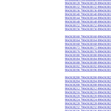
9043638128 79043638128 890436381
9043638132 79043638132 890436381
9043638136 79043638136 890436381
9043638140 79043638140 890436381
9043638144 79043638144 890436381
9043638148 79043638148 890436381
9043638152 79043638152 890436381
9043638156 79043638156 890436381
9043638160 79043638160 890436381
9043638164 79043638164 890436381
9043638168 79043638168 890436381
9043638172 79043638172 890436381
9043638176 79043638176 890436381
9043638180 79043638180 890436381
9043638184 79043638184 890436381
9043638188 79043638188 890436381
9043638192 79043638192 890436381
9043638196 79043638196 890436381
9043638200 79043638200 890436382
9043638204 79043638204 890436382
9043638208 79043638208 890436382
9043638212 79043638212 890436382
9043638216 79043638216 890436382
9043638220 79043638220 890436382
9043638224 79043638224 890436382
9043638228 79043638228 890436382
9043638232 79043638232 890436382
9043638236 79043638236 890436382