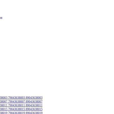
он
38003 79043638003 89043638003
38007 79043638007 89043638007
38011 79043638011 89043638011
38015 79043638015 89043638015
38019 79043638019 89043638019