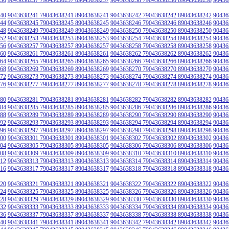
40
9043638241 79043638241 89043638241
9043638242 79043638242 89043638242
90436
44
9043638245 79043638245 89043638245
9043638246 79043638246 89043638246
90436
48
9043638249 79043638249 89043638249
9043638250 79043638250 89043638250
90436
52
9043638253 79043638253 89043638253
9043638254 79043638254 89043638254
90436
56
9043638257 79043638257 89043638257
9043638258 79043638258 89043638258
90436
60
9043638261 79043638261 89043638261
9043638262 79043638262 89043638262
90436
64
9043638265 79043638265 89043638265
9043638266 79043638266 89043638266
90436
68
9043638269 79043638269 89043638269
9043638270 79043638270 89043638270
90436
72
9043638273 79043638273 89043638273
9043638274 79043638274 89043638274
90436
76
9043638277 79043638277 89043638277
9043638278 79043638278 89043638278
90436
80
9043638281 79043638281 89043638281
9043638282 79043638282 89043638282
90436
84
9043638285 79043638285 89043638285
9043638286 79043638286 89043638286
90436
88
9043638289 79043638289 89043638289
9043638290 79043638290 89043638290
90436
92
9043638293 79043638293 89043638293
9043638294 79043638294 89043638294
90436
96
9043638297 79043638297 89043638297
9043638298 79043638298 89043638298
90436
00
9043638301 79043638301 89043638301
9043638302 79043638302 89043638302
90436
04
9043638305 79043638305 89043638305
9043638306 79043638306 89043638306
90436
08
9043638309 79043638309 89043638309
9043638310 79043638310 89043638310
90436
12
9043638313 79043638313 89043638313
9043638314 79043638314 89043638314
90436
16
9043638317 79043638317 89043638317
9043638318 79043638318 89043638318
90436
20
9043638321 79043638321 89043638321
9043638322 79043638322 89043638322
90436
24
9043638325 79043638325 89043638325
9043638326 79043638326 89043638326
90436
28
9043638329 79043638329 89043638329
9043638330 79043638330 89043638330
90436
32
9043638333 79043638333 89043638333
9043638334 79043638334 89043638334
90436
36
9043638337 79043638337 89043638337
9043638338 79043638338 89043638338
90436
40
9043638341 79043638341 89043638341
9043638342 79043638342 89043638342
90436