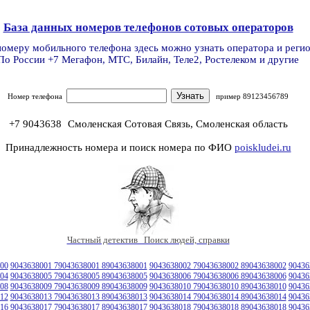
База данных номеров телефонов сотовых операторов
номеру мобильного телефона здесь можно узнать оператора и реги
По России +7 Мегафон, МТС, Билайн, Теле2, Ростелеком и другие
Номер телефона
пример 89123456789
+7 9043638
Смоленская Сотовая Связь, Смоленская область
Принадлежность номера и поиск номера по ФИО
poiskludei.ru
Частный детектив Поиск людей, справки
00
9043638001 79043638001 89043638001
9043638002 79043638002 89043638002
90436
04
9043638005 79043638005 89043638005
9043638006 79043638006 89043638006
90436
08
9043638009 79043638009 89043638009
9043638010 79043638010 89043638010
90436
12
9043638013 79043638013 89043638013
9043638014 79043638014 89043638014
90436
16
9043638017 79043638017 89043638017
9043638018 79043638018 89043638018
90436