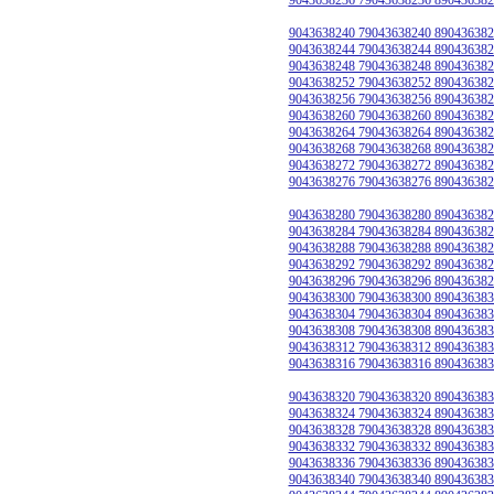
9043638240 79043638240 890436382
9043638244 79043638244 890436382
9043638248 79043638248 890436382
9043638252 79043638252 890436382
9043638256 79043638256 890436382
9043638260 79043638260 890436382
9043638264 79043638264 890436382
9043638268 79043638268 890436382
9043638272 79043638272 890436382
9043638276 79043638276 890436382
9043638280 79043638280 890436382
9043638284 79043638284 890436382
9043638288 79043638288 890436382
9043638292 79043638292 890436382
9043638296 79043638296 890436382
9043638300 79043638300 890436383
9043638304 79043638304 890436383
9043638308 79043638308 890436383
9043638312 79043638312 890436383
9043638316 79043638316 890436383
9043638320 79043638320 890436383
9043638324 79043638324 890436383
9043638328 79043638328 890436383
9043638332 79043638332 890436383
9043638336 79043638336 890436383
9043638340 79043638340 890436383