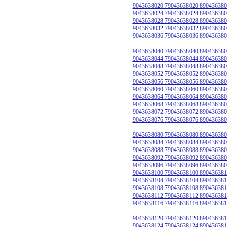
9043638020 79043638020 890436380
9043638024 79043638024 890436380
9043638028 79043638028 890436380
9043638032 79043638032 890436380
9043638036 79043638036 890436380
9043638040 79043638040 890436380
9043638044 79043638044 890436380
9043638048 79043638048 890436380
9043638052 79043638052 890436380
9043638056 79043638056 890436380
9043638060 79043638060 890436380
9043638064 79043638064 890436380
9043638068 79043638068 890436380
9043638072 79043638072 890436380
9043638076 79043638076 890436380
9043638080 79043638080 890436380
9043638084 79043638084 890436380
9043638088 79043638088 890436380
9043638092 79043638092 890436380
9043638096 79043638096 890436380
9043638100 79043638100 890436381
9043638104 79043638104 890436381
9043638108 79043638108 890436381
9043638112 79043638112 890436381
9043638116 79043638116 890436381
9043638120 79043638120 890436381
9043638124 79043638124 890436381