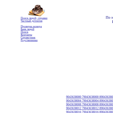
По 
Поиск людей, справки
Частный детектив
Проверка номера
Банк людей
Поиск
Контакты
Справочник
Родственники
9043638000 79043638000 890436380
9043638004 79043638004 890436380
9043638008 79043638008 890436380
9043638012 79043638012 890436380
9043638016 79043638016 890436380