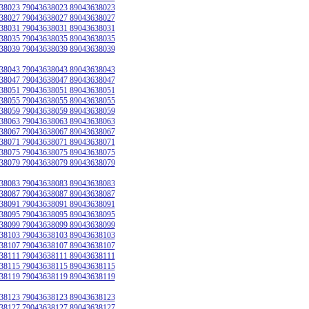
38023 79043638023 89043638023
38027 79043638027 89043638027
38031 79043638031 89043638031
38035 79043638035 89043638035
38039 79043638039 89043638039
38043 79043638043 89043638043
38047 79043638047 89043638047
38051 79043638051 89043638051
38055 79043638055 89043638055
38059 79043638059 89043638059
38063 79043638063 89043638063
38067 79043638067 89043638067
38071 79043638071 89043638071
38075 79043638075 89043638075
38079 79043638079 89043638079
38083 79043638083 89043638083
38087 79043638087 89043638087
38091 79043638091 89043638091
38095 79043638095 89043638095
38099 79043638099 89043638099
38103 79043638103 89043638103
38107 79043638107 89043638107
38111 79043638111 89043638111
38115 79043638115 89043638115
38119 79043638119 89043638119
38123 79043638123 89043638123
38127 79043638127 89043638127