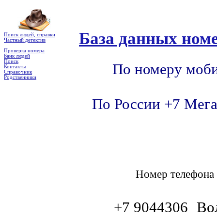
База данных номе
Поиск людей, справки
Частный детектив
Проверка номера
Банк людей
Поиск
По номеру моби
Контакты
Справочник
Родственники
По России +7 Мега
Номер телефон
+7 9044306
Во