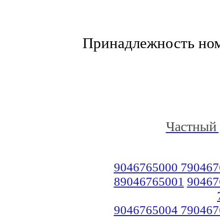
Принадлежность но
Частный 
9046765000 790467
89046765001
90467
9046765004 790467