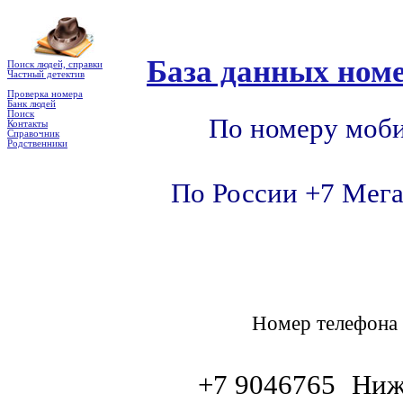
База данных номе
Поиск людей, справки
Частный детектив
Проверка номера
Банк людей
Поиск
По номеру моби
Контакты
Справочник
Родственники
По России +7 Мега
Номер телефон
+7 9046765
Ниж