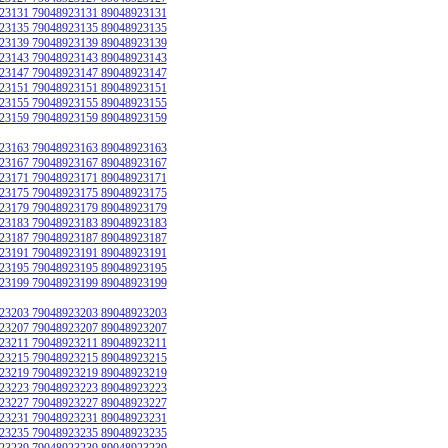
23131 79048923131 89048923131
23135 79048923135 89048923135
23139 79048923139 89048923139
23143 79048923143 89048923143
23147 79048923147 89048923147
23151 79048923151 89048923151
23155 79048923155 89048923155
23159 79048923159 89048923159
23163 79048923163 89048923163
23167 79048923167 89048923167
23171 79048923171 89048923171
23175 79048923175 89048923175
23179 79048923179 89048923179
23183 79048923183 89048923183
23187 79048923187 89048923187
23191 79048923191 89048923191
23195 79048923195 89048923195
23199 79048923199 89048923199
23203 79048923203 89048923203
23207 79048923207 89048923207
23211 79048923211 89048923211
23215 79048923215 89048923215
23219 79048923219 89048923219
23223 79048923223 89048923223
23227 79048923227 89048923227
23231 79048923231 89048923231
23235 79048923235 89048923235
23239 79048923239 89048923239