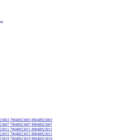
он
23003 79048923003 89048923003
23007 79048923007 89048923007
23011 79048923011 89048923011
23015 79048923015 89048923015
23019 79048923019 89048923019