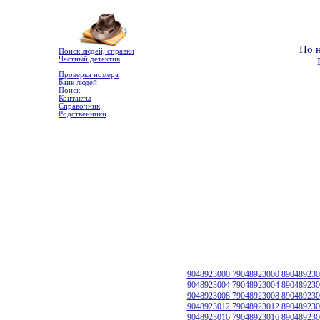
По 
Поиск людей, справки
Частный детектив
Проверка номера
Банк людей
Поиск
Контакты
Справочник
Родственники
9048923000 79048923000 890489230
9048923004 79048923004 890489230
9048923008 79048923008 890489230
9048923012 79048923012 890489230
9048923016 79048923016 890489230