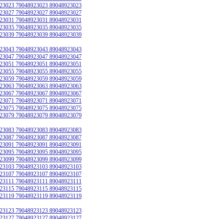
23023 79048923023 89048923023
23027 79048923027 89048923027
23031 79048923031 89048923031
23035 79048923035 89048923035
23039 79048923039 89048923039
23043 79048923043 89048923043
23047 79048923047 89048923047
23051 79048923051 89048923051
23055 79048923055 89048923055
23059 79048923059 89048923059
23063 79048923063 89048923063
23067 79048923067 89048923067
23071 79048923071 89048923071
23075 79048923075 89048923075
23079 79048923079 89048923079
23083 79048923083 89048923083
23087 79048923087 89048923087
23091 79048923091 89048923091
23095 79048923095 89048923095
23099 79048923099 89048923099
23103 79048923103 89048923103
23107 79048923107 89048923107
23111 79048923111 89048923111
23115 79048923115 89048923115
23119 79048923119 89048923119
23123 79048923123 89048923123
23127 79048923127 89048923127