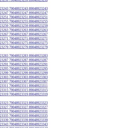
23243 79048923243 89048923243
23247 79048923247 89048923247
23251 79048923251 89048923251
23255 79048923255 89048923255
23259 79048923259 89048923259
23263 79048923263 89048923263
23267 79048923267 89048923267
23271 79048923271 89048923271
23275 79048923275 89048923275
23279 79048923279 89048923279
23283 79048923283 89048923283
23287 79048923287 89048923287
23291 79048923291 89048923291
23295 79048923295 89048923295
23299 79048923299 89048923299
23303 79048923303 89048923303
23307 79048923307 89048923307
23311 79048923311 89048923311
23315 79048923315 89048923315
23319 79048923319 89048923319
23323 79048923323 89048923323
23327 79048923327 89048923327
23331 79048923331 89048923331
23335 79048923335 89048923335
23339 79048923339 89048923339
23343 79048923343 89048923343