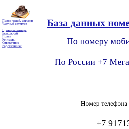
База данных номе
Поиск людей, справки
Частный детектив
Проверка номера
Банк людей
Поиск
По номеру моби
Контакты
Справочник
Родственники
По России +7 Мега
Номер телефон
+7 9171