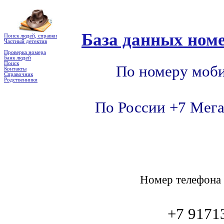
База данных номе
Поиск людей, справки
Частный детектив
Проверка номера
Банк людей
Поиск
По номеру моби
Контакты
Справочник
Родственники
По России +7 Мега
Номер телефон
+7 9171