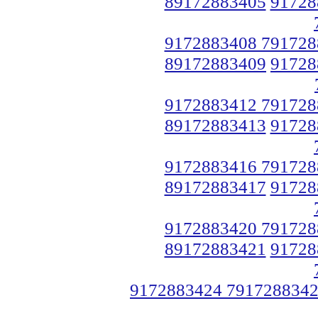
89172883405
91728
9172883408 791728
89172883409
91728
9172883412 791728
89172883413
91728
9172883416 791728
89172883417
91728
9172883420 791728
89172883421
91728
9172883424 7917288342