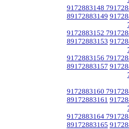
9172883148 791728
89172883149
91728
9172883152 791728
89172883153
91728
9172883156 791728
89172883157
91728
9172883160 791728
89172883161
91728
9172883164 791728
89172883165
91728