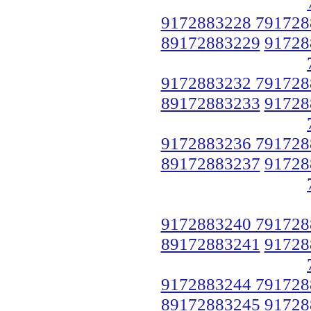
9172883228 791728
89172883229
91728
9172883232 791728
89172883233
91728
9172883236 791728
89172883237
91728
9172883240 791728
89172883241
91728
9172883244 791728
89172883245
91728