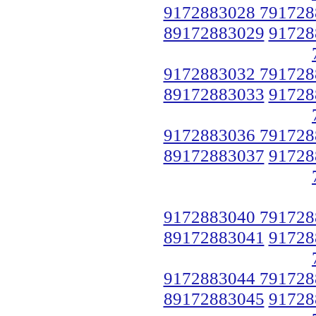
9172883028 791728
89172883029
91728
9172883032 791728
89172883033
91728
9172883036 791728
89172883037
91728
9172883040 791728
89172883041
91728
9172883044 791728
89172883045
91728