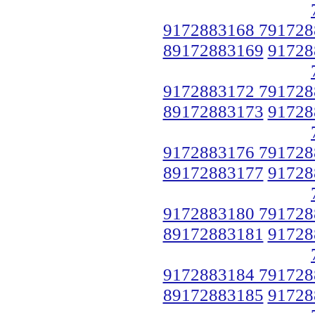
9172883168 791728
89172883169
91728
9172883172 791728
89172883173
91728
9172883176 791728
89172883177
91728
9172883180 791728
89172883181
91728
9172883184 791728
89172883185
91728