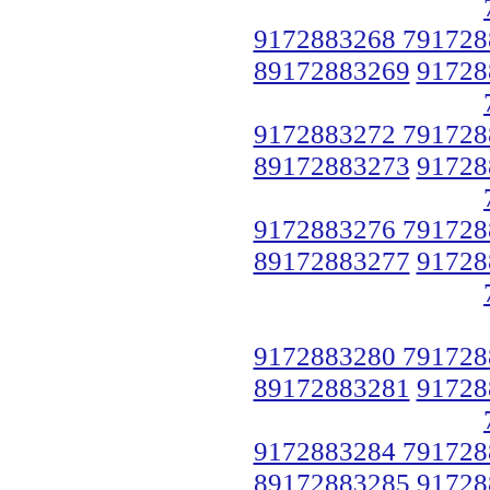
9172883268 791728
89172883269
91728
9172883272 791728
89172883273
91728
9172883276 791728
89172883277
91728
9172883280 791728
89172883281
91728
9172883284 791728
89172883285
91728