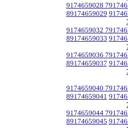
9174659028 791746
89174659029
91746
9174659032 791746
89174659033
91746
9174659036 791746
89174659037
91746
9174659040 791746
89174659041
91746
9174659044 791746
89174659045
91746