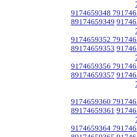
9174659348 791746
89174659349
91746
9174659352 791746
89174659353
91746
9174659356 791746
89174659357
91746
9174659360 791746
89174659361
91746
9174659364 791746
89174659365
91746