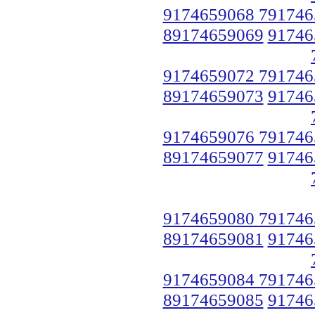
9174659068 791746
89174659069
91746
9174659072 791746
89174659073
91746
9174659076 791746
89174659077
91746
9174659080 791746
89174659081
91746
9174659084 791746
89174659085
91746