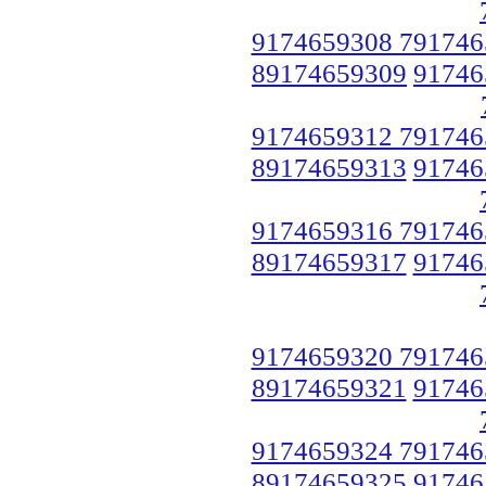
9174659308 791746
89174659309
91746
9174659312 791746
89174659313
91746
9174659316 791746
89174659317
91746
9174659320 791746
89174659321
91746
9174659324 791746
89174659325
91746