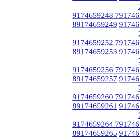
9174659248 791746
89174659249
91746
9174659252 791746
89174659253
91746
9174659256 791746
89174659257
91746
9174659260 791746
89174659261
91746
9174659264 791746
89174659265
91746