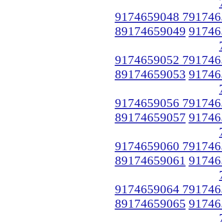
9174659048 791746
89174659049
91746
9174659052 791746
89174659053
91746
9174659056 791746
89174659057
91746
9174659060 791746
89174659061
91746
9174659064 791746
89174659065
91746