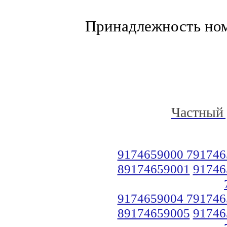
Принадлежность но
Частный 
9174659000 791746
89174659001
91746
9174659004 791746
89174659005
91746