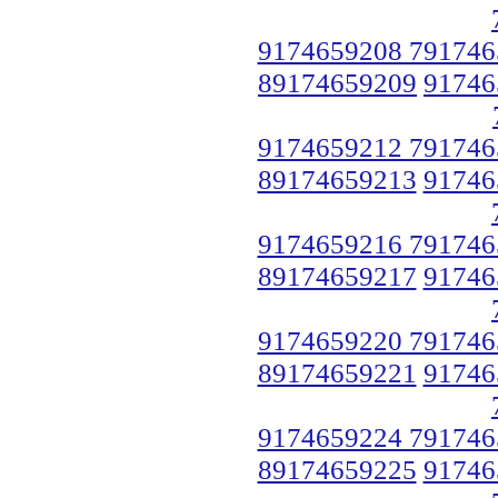
9174659208 791746
89174659209
91746
9174659212 791746
89174659213
91746
9174659216 791746
89174659217
91746
9174659220 791746
89174659221
91746
9174659224 791746
89174659225
91746