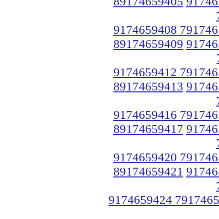
89174659405
91746
9174659408 791746
89174659409
91746
9174659412 791746
89174659413
91746
9174659416 791746
89174659417
91746
9174659420 791746
89174659421
91746
9174659424 791746