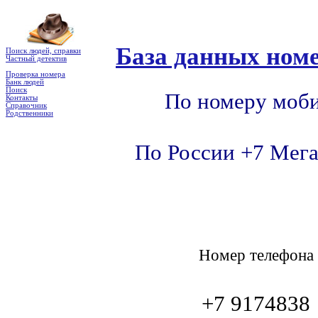
База данных номе
Поиск людей, справки
Частный детектив
Проверка номера
Банк людей
Поиск
По номеру моби
Контакты
Справочник
Родственники
По России +7 Мега
Номер телефон
+7 9174838