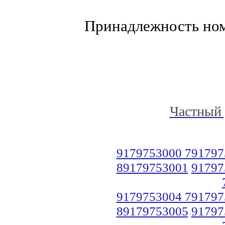
Принадлежность но
Частный 
9179753000 791797
89179753001
91797
9179753004 791797
89179753005
91797