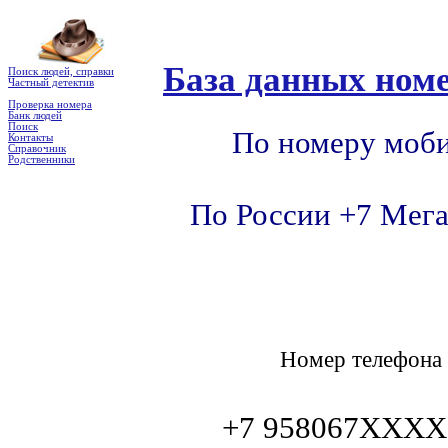
База данных номе
Поиск людей, справки
Частный детектив
Проверка номера
Банк людей
Поиск
По номеру моби
Контакты
Справочник
Родственники
По России +7 Мега
Номер телефон
+7 958067XXXX