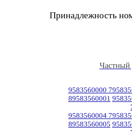
Принадлежность но
Частный 
9583560000 795835
89583560001
95835
9583560004 795835
89583560005
95835