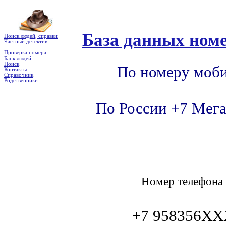
База данных номе
Поиск людей, справки
Частный детектив
Проверка номера
Банк людей
Поиск
По номеру моби
Контакты
Справочник
Родственники
По России +7 Мега
Номер телефон
+7 958356X