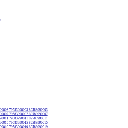
он
90003 79583990003 89583990003
90007 79583990007 89583990007
90011 79583990011 89583990011
90015 79583990015 89583990015
90019 79583990019 89583990019