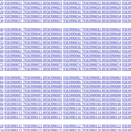
20
9583990021 79583990021 89583990021
9583990022 79583990022 89583990022
95839
24
9583990025 79583990025 89583990025
9583990026 79583990026 89583990026
95839
28
9583990029 79583990029 89583990029
9583990030 79583990030 89583990030
95839
32
9583990033 79583990033 89583990033
9583990034 79583990034 89583990034
95839
36
9583990037 79583990037 89583990037
9583990038 79583990038 89583990038
95839
40
9583990041 79583990041 89583990041
9583990042 79583990042 89583990042
95839
44
9583990045 79583990045 89583990045
9583990046 79583990046 89583990046
95839
48
9583990049 79583990049 89583990049
9583990050 79583990050 89583990050
95839
52
9583990053 79583990053 89583990053
9583990054 79583990054 89583990054
95839
56
9583990057 79583990057 89583990057
9583990058 79583990058 89583990058
95839
60
9583990061 79583990061 89583990061
9583990062 79583990062 89583990062
95839
64
9583990065 79583990065 89583990065
9583990066 79583990066 89583990066
95839
68
9583990069 79583990069 89583990069
9583990070 79583990070 89583990070
95839
72
9583990073 79583990073 89583990073
9583990074 79583990074 89583990074
95839
76
9583990077 79583990077 89583990077
9583990078 79583990078 89583990078
95839
80
9583990081 79583990081 89583990081
9583990082 79583990082 89583990082
95839
84
9583990085 79583990085 89583990085
9583990086 79583990086 89583990086
95839
88
9583990089 79583990089 89583990089
9583990090 79583990090 89583990090
95839
92
9583990093 79583990093 89583990093
9583990094 79583990094 89583990094
95839
96
9583990097 79583990097 89583990097
9583990098 79583990098 89583990098
95839
00
9583990101 79583990101 89583990101
9583990102 79583990102 89583990102
95839
04
9583990105 79583990105 89583990105
9583990106 79583990106 89583990106
95839
08
9583990109 79583990109 89583990109
9583990110 79583990110 89583990110
95839
12
9583990113 79583990113 89583990113
9583990114 79583990114 89583990114
95839
16
9583990117 79583990117 89583990117
9583990118 79583990118 89583990118
95839
20
9583990121 79583990121 89583990121
9583990122 79583990122 89583990122
95839
24
9583990125 79583990125 89583990125
9583990126 79583990126 89583990126
95839