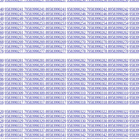
40
9583990241 79583990241 89583990241
9583990242 79583990242 89583990242
95839
44
9583990245 79583990245 89583990245
9583990246 79583990246 89583990246
95839
48
9583990249 79583990249 89583990249
9583990250 79583990250 89583990250
95839
52
9583990253 79583990253 89583990253
9583990254 79583990254 89583990254
95839
56
9583990257 79583990257 89583990257
9583990258 79583990258 89583990258
95839
60
9583990261 79583990261 89583990261
9583990262 79583990262 89583990262
95839
64
9583990265 79583990265 89583990265
9583990266 79583990266 89583990266
95839
68
9583990269 79583990269 89583990269
9583990270 79583990270 89583990270
95839
72
9583990273 79583990273 89583990273
9583990274 79583990274 89583990274
95839
76
9583990277 79583990277 89583990277
9583990278 79583990278 89583990278
95839
80
9583990281 79583990281 89583990281
9583990282 79583990282 89583990282
95839
84
9583990285 79583990285 89583990285
9583990286 79583990286 89583990286
95839
88
9583990289 79583990289 89583990289
9583990290 79583990290 89583990290
95839
92
9583990293 79583990293 89583990293
9583990294 79583990294 89583990294
95839
96
9583990297 79583990297 89583990297
9583990298 79583990298 89583990298
95839
00
9583990301 79583990301 89583990301
9583990302 79583990302 89583990302
95839
04
9583990305 79583990305 89583990305
9583990306 79583990306 89583990306
95839
08
9583990309 79583990309 89583990309
9583990310 79583990310 89583990310
95839
12
9583990313 79583990313 89583990313
9583990314 79583990314 89583990314
95839
16
9583990317 79583990317 89583990317
9583990318 79583990318 89583990318
95839
20
9583990321 79583990321 89583990321
9583990322 79583990322 89583990322
95839
24
9583990325 79583990325 89583990325
9583990326 79583990326 89583990326
95839
28
9583990329 79583990329 89583990329
9583990330 79583990330 89583990330
95839
32
9583990333 79583990333 89583990333
9583990334 79583990334 89583990334
95839
36
9583990337 79583990337 89583990337
9583990338 79583990338 89583990338
95839
40
9583990341 79583990341 89583990341
9583990342 79583990342 89583990342
95839