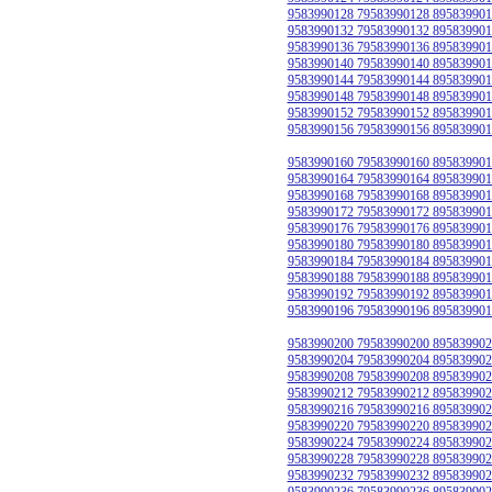
9583990128 79583990128 895839901
9583990132 79583990132 895839901
9583990136 79583990136 895839901
9583990140 79583990140 895839901
9583990144 79583990144 895839901
9583990148 79583990148 895839901
9583990152 79583990152 895839901
9583990156 79583990156 895839901
9583990160 79583990160 895839901
9583990164 79583990164 895839901
9583990168 79583990168 895839901
9583990172 79583990172 895839901
9583990176 79583990176 895839901
9583990180 79583990180 895839901
9583990184 79583990184 895839901
9583990188 79583990188 895839901
9583990192 79583990192 895839901
9583990196 79583990196 895839901
9583990200 79583990200 895839902
9583990204 79583990204 895839902
9583990208 79583990208 895839902
9583990212 79583990212 895839902
9583990216 79583990216 895839902
9583990220 79583990220 895839902
9583990224 79583990224 895839902
9583990228 79583990228 895839902
9583990232 79583990232 895839902
9583990236 79583990236 895839902