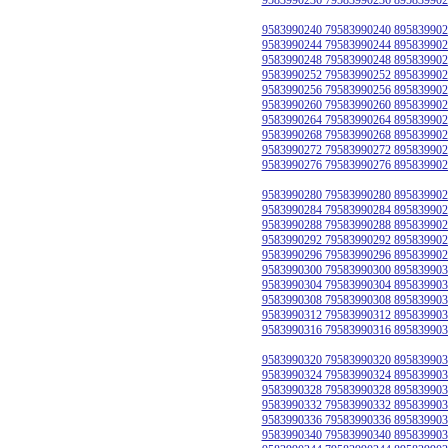
9583990240 79583990240 895839902
9583990244 79583990244 895839902
9583990248 79583990248 895839902
9583990252 79583990252 895839902
9583990256 79583990256 895839902
9583990260 79583990260 895839902
9583990264 79583990264 895839902
9583990268 79583990268 895839902
9583990272 79583990272 895839902
9583990276 79583990276 895839902
9583990280 79583990280 895839902
9583990284 79583990284 895839902
9583990288 79583990288 895839902
9583990292 79583990292 895839902
9583990296 79583990296 895839902
9583990300 79583990300 895839903
9583990304 79583990304 895839903
9583990308 79583990308 895839903
9583990312 79583990312 895839903
9583990316 79583990316 895839903
9583990320 79583990320 895839903
9583990324 79583990324 895839903
9583990328 79583990328 895839903
9583990332 79583990332 895839903
9583990336 79583990336 895839903
9583990340 79583990340 895839903