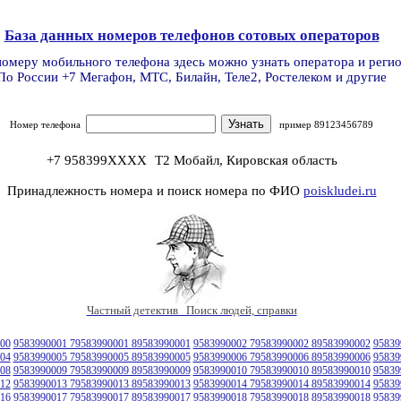
База данных номеров телефонов сотовых операторов
номеру мобильного телефона здесь можно узнать оператора и реги
По России +7 Мегафон, МТС, Билайн, Теле2, Ростелеком и другие
Номер телефона
пример 89123456789
+7 958399XXXX
Т2 Мобайл, Кировская область
Принадлежность номера и поиск номера по ФИО
poiskludei.ru
Частный детектив Поиск людей, справки
00
9583990001 79583990001 89583990001
9583990002 79583990002 89583990002
95839
04
9583990005 79583990005 89583990005
9583990006 79583990006 89583990006
95839
08
9583990009 79583990009 89583990009
9583990010 79583990010 89583990010
95839
12
9583990013 79583990013 89583990013
9583990014 79583990014 89583990014
95839
16
9583990017 79583990017 89583990017
9583990018 79583990018 89583990018
95839