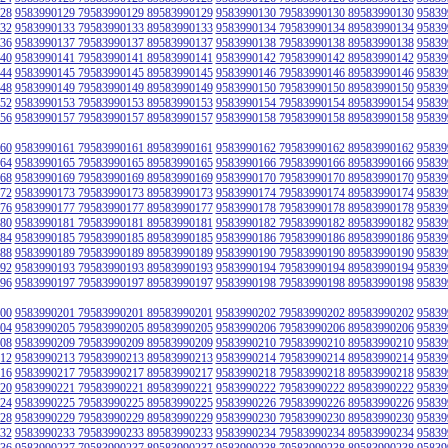
28
9583990129 79583990129 89583990129
9583990130 79583990130 89583990130
95839
32
9583990133 79583990133 89583990133
9583990134 79583990134 89583990134
95839
36
9583990137 79583990137 89583990137
9583990138 79583990138 89583990138
95839
40
9583990141 79583990141 89583990141
9583990142 79583990142 89583990142
95839
44
9583990145 79583990145 89583990145
9583990146 79583990146 89583990146
95839
48
9583990149 79583990149 89583990149
9583990150 79583990150 89583990150
95839
52
9583990153 79583990153 89583990153
9583990154 79583990154 89583990154
95839
56
9583990157 79583990157 89583990157
9583990158 79583990158 89583990158
95839
60
9583990161 79583990161 89583990161
9583990162 79583990162 89583990162
95839
64
9583990165 79583990165 89583990165
9583990166 79583990166 89583990166
95839
68
9583990169 79583990169 89583990169
9583990170 79583990170 89583990170
95839
72
9583990173 79583990173 89583990173
9583990174 79583990174 89583990174
95839
76
9583990177 79583990177 89583990177
9583990178 79583990178 89583990178
95839
80
9583990181 79583990181 89583990181
9583990182 79583990182 89583990182
95839
84
9583990185 79583990185 89583990185
9583990186 79583990186 89583990186
95839
88
9583990189 79583990189 89583990189
9583990190 79583990190 89583990190
95839
92
9583990193 79583990193 89583990193
9583990194 79583990194 89583990194
95839
96
9583990197 79583990197 89583990197
9583990198 79583990198 89583990198
95839
00
9583990201 79583990201 89583990201
9583990202 79583990202 89583990202
95839
04
9583990205 79583990205 89583990205
9583990206 79583990206 89583990206
95839
08
9583990209 79583990209 89583990209
9583990210 79583990210 89583990210
95839
12
9583990213 79583990213 89583990213
9583990214 79583990214 89583990214
95839
16
9583990217 79583990217 89583990217
9583990218 79583990218 89583990218
95839
20
9583990221 79583990221 89583990221
9583990222 79583990222 89583990222
95839
24
9583990225 79583990225 89583990225
9583990226 79583990226 89583990226
95839
28
9583990229 79583990229 89583990229
9583990230 79583990230 89583990230
95839
32
9583990233 79583990233 89583990233
9583990234 79583990234 89583990234
95839
36
9583990237 79583990237 89583990237
9583990238 79583990238 89583990238
95839