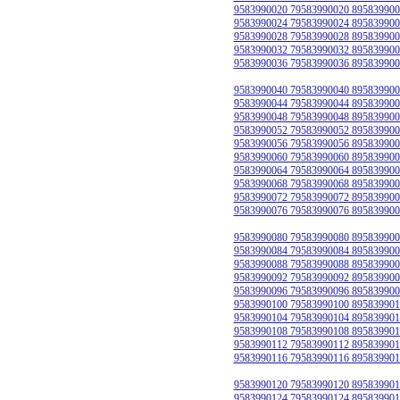
9583990020 79583990020 895839900
9583990024 79583990024 895839900
9583990028 79583990028 895839900
9583990032 79583990032 895839900
9583990036 79583990036 895839900
9583990040 79583990040 895839900
9583990044 79583990044 895839900
9583990048 79583990048 895839900
9583990052 79583990052 895839900
9583990056 79583990056 895839900
9583990060 79583990060 895839900
9583990064 79583990064 895839900
9583990068 79583990068 895839900
9583990072 79583990072 895839900
9583990076 79583990076 895839900
9583990080 79583990080 895839900
9583990084 79583990084 895839900
9583990088 79583990088 895839900
9583990092 79583990092 895839900
9583990096 79583990096 895839900
9583990100 79583990100 895839901
9583990104 79583990104 895839901
9583990108 79583990108 895839901
9583990112 79583990112 895839901
9583990116 79583990116 895839901
9583990120 79583990120 895839901
9583990124 79583990124 895839901