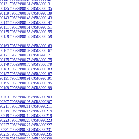
90131 79583990131 89583990131
90135 79583990135 89583990135
90139 79583990139 89583990139
90143 79583990143 89583990143
90147 79583990147 89583990147
90151 79583990151 89583990151
90155 79583990155 89583990155
90159 79583990159 89583990159
90163 79583990163 89583990163
90167 79583990167 89583990167
90171 79583990171 89583990171
90175 79583990175 89583990175
90179 79583990179 89583990179
90183 79583990183 89583990183
90187 79583990187 89583990187
90191 79583990191 89583990191
90195 79583990195 89583990195
90199 79583990199 89583990199
90203 79583990203 89583990203
90207 79583990207 89583990207
90211 79583990211 89583990211
90215 79583990215 89583990215
90219 79583990219 89583990219
90223 79583990223 89583990223
90227 79583990227 89583990227
90231 79583990231 89583990231
90235 79583990235 89583990235
90239 79583990239 89583990239