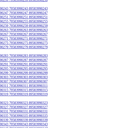
90243 79583990243 89583990243
90247 79583990247 89583990247
90251 79583990251 89583990251
90255 79583990255 89583990255
90259 79583990259 89583990259
90263 79583990263 89583990263
90267 79583990267 89583990267
90271 79583990271 89583990271
90275 79583990275 89583990275
90279 79583990279 89583990279
90283 79583990283 89583990283
90287 79583990287 89583990287
90291 79583990291 89583990291
90295 79583990295 89583990295
90299 79583990299 89583990299
90303 79583990303 89583990303
90307 79583990307 89583990307
90311 79583990311 89583990311
90315 79583990315 89583990315
90319 79583990319 89583990319
90323 79583990323 89583990323
90327 79583990327 89583990327
90331 79583990331 89583990331
90335 79583990335 89583990335
90339 79583990339 89583990339
90343 79583990343 89583990343