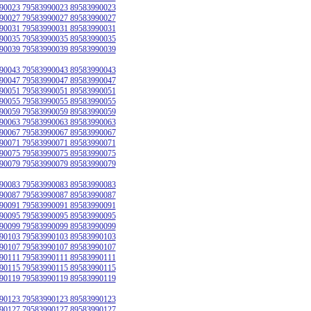
90023 79583990023 89583990023
90027 79583990027 89583990027
90031 79583990031 89583990031
90035 79583990035 89583990035
90039 79583990039 89583990039
90043 79583990043 89583990043
90047 79583990047 89583990047
90051 79583990051 89583990051
90055 79583990055 89583990055
90059 79583990059 89583990059
90063 79583990063 89583990063
90067 79583990067 89583990067
90071 79583990071 89583990071
90075 79583990075 89583990075
90079 79583990079 89583990079
90083 79583990083 89583990083
90087 79583990087 89583990087
90091 79583990091 89583990091
90095 79583990095 89583990095
90099 79583990099 89583990099
90103 79583990103 89583990103
90107 79583990107 89583990107
90111 79583990111 89583990111
90115 79583990115 89583990115
90119 79583990119 89583990119
90123 79583990123 89583990123
90127 79583990127 89583990127