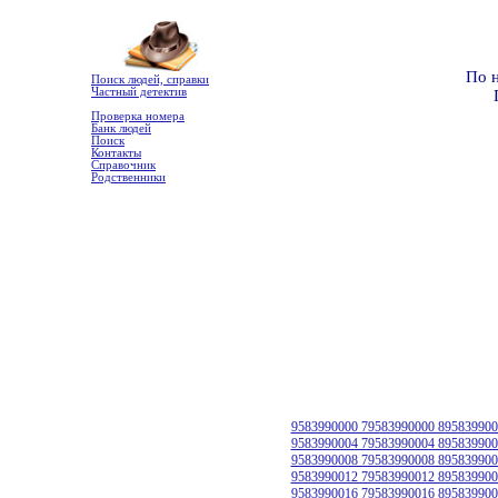
По 
Поиск людей, справки
Частный детектив
Проверка номера
Банк людей
Поиск
Контакты
Справочник
Родственники
9583990000 79583990000 895839900
9583990004 79583990004 895839900
9583990008 79583990008 895839900
9583990012 79583990012 895839900
9583990016 79583990016 895839900