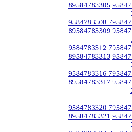
89584783305
95847
9584783308 795847
89584783309
95847
9584783312 795847
89584783313
95847
9584783316 795847
89584783317
95847
9584783320 795847
89584783321
95847