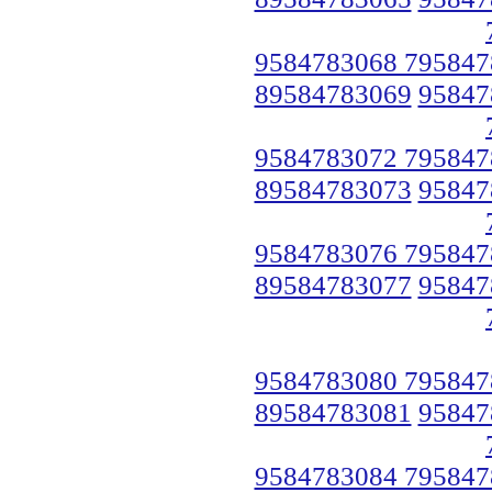
9584783068 795847
89584783069
95847
9584783072 795847
89584783073
95847
9584783076 795847
89584783077
95847
9584783080 795847
89584783081
95847
9584783084 795847