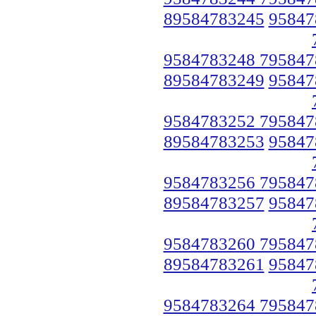
89584783245
95847
9584783248 795847
89584783249
95847
9584783252 795847
89584783253
95847
9584783256 795847
89584783257
95847
9584783260 795847
89584783261
95847
9584783264 795847