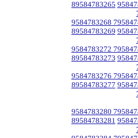
89584783265
95847
9584783268 795847
89584783269
95847
9584783272 795847
89584783273
95847
9584783276 795847
89584783277
95847
9584783280 795847
89584783281
95847
9584783284 795847