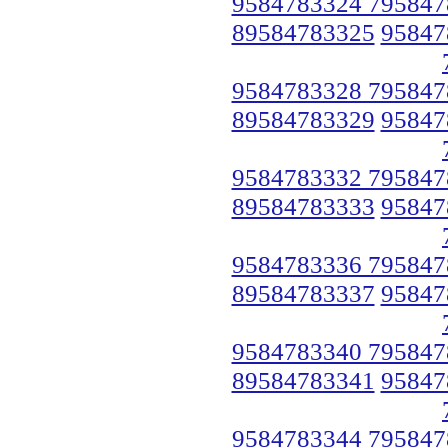
9584783324 795847
89584783325
95847
9584783328 795847
89584783329
95847
9584783332 795847
89584783333
95847
9584783336 795847
89584783337
95847
9584783340 795847
89584783341
95847
9584783344 795847