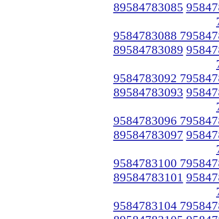
89584783085
95847
9584783088 795847
89584783089
95847
9584783092 795847
89584783093
95847
9584783096 795847
89584783097
95847
9584783100 795847
89584783101
95847
9584783104 795847