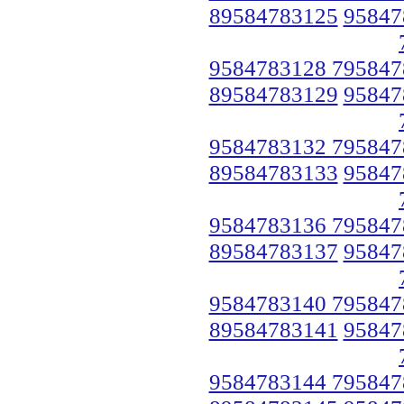
89584783125
95847
9584783128 795847
89584783129
95847
9584783132 795847
89584783133
95847
9584783136 795847
89584783137
95847
9584783140 795847
89584783141
95847
9584783144 795847