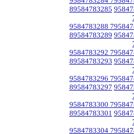
89584783285
95847
9584783288 795847
89584783289
95847
9584783292 795847
89584783293
95847
9584783296 795847
89584783297
95847
9584783300 795847
89584783301
95847
9584783304 795847