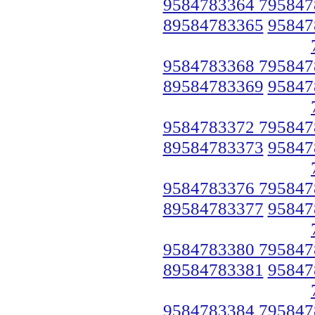
9584783364 795847
89584783365
95847
9584783368 795847
89584783369
95847
9584783372 795847
89584783373
95847
9584783376 795847
89584783377
95847
9584783380 795847
89584783381
95847
9584783384 795847