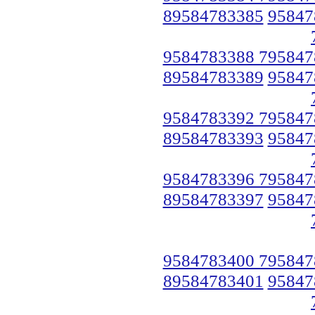
89584783385
95847
9584783388 795847
89584783389
95847
9584783392 795847
89584783393
95847
9584783396 795847
89584783397
95847
9584783400 795847
89584783401
95847