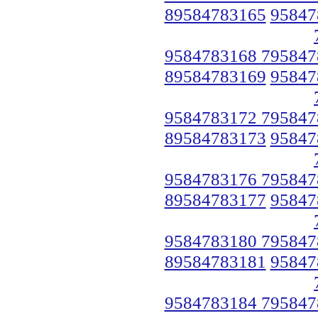
89584783165
95847
9584783168 795847
89584783169
95847
9584783172 795847
89584783173
95847
9584783176 795847
89584783177
95847
9584783180 795847
89584783181
95847
9584783184 795847