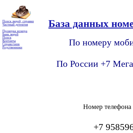
База данных номе
Поиск людей, справки
Частный детектив
Проверка номера
Банк людей
Поиск
По номеру моби
Контакты
Справочник
Родственники
По России +7 Мега
Номер телефон
+7 9585